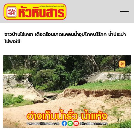
ชาวบ้านไร่เครา เดือดร้อนขาดแคลนน้ำอุปโภคบริโภค น้ำประปา
ไม่พอใช้