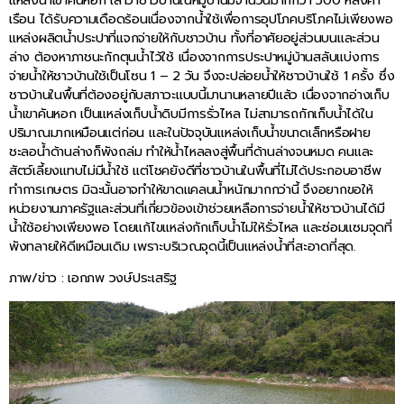
แหล่งน้ำเขาคันหอก เล่าว่าชาวบ้านในหมู่บ้านมีจำนวนมากกว่า 500 หลังคา
เรือน ได้รับความเดือดร้อนเนื่องจากน้ำใช้เพื่อการอุปโภคบริโภคไม่เพียงพอ
แหล่งผลิตน้ำประปาที่แจกจ่ายให้กับชาวบ้าน ทั้งที่อาศัยอยู่ส่วนบนและส่วน
ล่าง ต้องหาภาชนะกักตุนน้ำไว้ใช้ เนื่องจากการประปาหมู่บ้านสลับแบ่งการ
จ่ายน้ำให้ชาวบ้านใช้เป็นโซน 1 – 2 วัน จึงจะปล่อยน้ำให้ชาวบ้านใช้ 1 ครั้ง ซึ่ง
ชาวบ้านในพื้นที่ต้องอยู่กับสภาวะแบบนี้มานานหลายปีแล้ว เนื่องจากอ่างเก็บ
น้ำเขาคันหอก เป็นแหล่งเก็บน้ำดิบมีการรั่วไหล ไม่สามารถกักเก็บน้ำได้ใน
ปริมาณมากเหมือนแต่ก่อน และในปัจจุบันแหล่งเก็บน้ำขนาดเล็กหรือฝาย
ชะลอน้ำด้านล่างก็พังถล่ม ทำให้น้ำไหลลงสู่พื้นที่ด้านล่างจนหมด คนและ
สัตว์เลี้ยงแทบไม่มีน้ำใช้ แต่โชคยังดีที่ชาวบ้านในพื้นที่ไม่ได้ประกอบอาชีพ
ทำการเกษตร มิฉะนั้นอาจทำให้ขาดแคลนน้ำหนักมากกว่านี้ จึงอยากขอให้
หน่วยงานภาครัฐและส่วนที่เกี่ยวข้องเข้าช่วยเหลือการจ่ายน้ำให้ชาวบ้านได้มี
น้ำใช้อย่างเพียงพอ โดยแก้ไขแหล่งกักเก็บน้ำไม่ให้รั่วไหล และซ่อมแซมจุดที่
พังทลายให้ดีเหมือนเดิม เพราะบริเวณจุดนี้เป็นแหล่งน้ำที่สะอาดที่สุด.
ภาพ/ข่าว : เอกภพ วงษ์ประเสริฐ