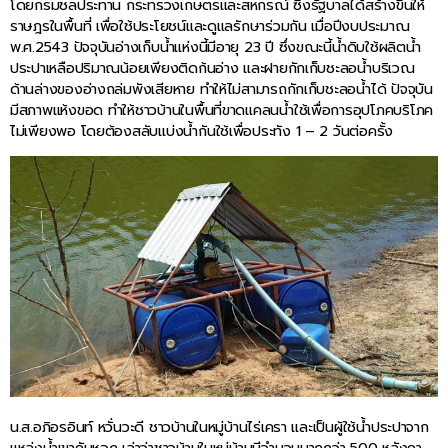
โดยกรมชลประทาน กระทรวงเกษตรและสหกรณ์ ซึ่งรัฐบาลได้สร้างขึ้นให้
ราษฎรในพื้นที่ เพื่อใช้ประโยชน์และดูแลรักษาร่วมกัน เมื่อปีงบประมาณ
พ.ศ.2543 ปัจจุบันอ่างเก็บน้ำแห่งนี้มีอายุ 23 ปี ซึ่งขณะนี้น้ำดิบใช้ผลิตน้ำ
ประปาเหลือปริมาณน้อยเพียงติดก้นอ่าง และฝายกักเก็บชะลอน้ำบริเวณ
ด้านล่างของอ่างถล่มพังเสียหาย ทำให้ไม่สามารถกักเก็บชะลอน้ำได้ ปัจจุบัน
มีสภาพแห้งขอด ทำให้ชาวบ้านในพื้นที่ขาดแคลนน้ำใช้เพื่อการอุปโภคบริโภค
ไม่เพียงพอ โดยต้องสลับแบ่งน้ำกันใช้เพื่อประทัง 1 – 2 วันต่อครั้ง
น.ส.อภิอรอินท์ หวั่นวะดี ชาวบ้านในหมู่บ้านไร่เครา และเป็นผู้ใช้น้ำประปาจาก