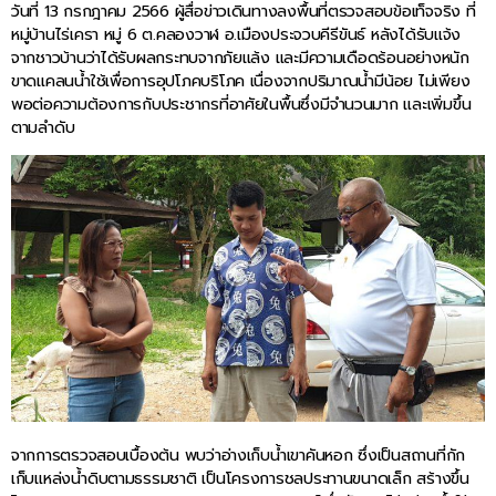
วันที่ 13 กรกฎาคม 2566 ผู้สื่อข่าวเดินทางลงพื้นที่ตรวจสอบข้อเท็จจริง ที่
หมู่บ้านไร่เครา หมู่ 6 ต.คลองวาฬ อ.เมืองประจวบคีรีขันธ์ หลังได้รับแจ้ง
จากชาวบ้านว่าได้รับผลกระทบจากภัยแล้ง และมีความเดือดร้อนอย่างหนัก
ขาดแคลนน้ำใช้เพื่อการอุปโภคบริโภค เนื่องจากปริมาณน้ำมีน้อย ไม่เพียง
พอต่อความต้องการกับประชากรที่อาศัยในพื้นซึ่งมีจำนวนมาก และเพิ่มขึ้น
ตามลำดับ
จากการตรวจสอบเบื้องต้น พบว่าอ่างเก็บน้ำเขาคันหอก ซึ่งเป็นสถานที่กัก
เก็บแหล่งน้ำดิบตามธรรมชาติ เป็นโครงการชลประทานขนาดเล็ก สร้างขึ้น