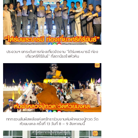
ประจวบฯ ยกระดับการท่องเที่ยวจัดงาน “ใต้ร่มพระบารมี ท่อง
เที่ยวศรีคีรีขันธ์” ที่สถานีรถไฟหัวหิน
ททท.ชวนสัมผัสพลังแห่งศรัทธาร่วมงานห่มผ้าหลวงปู่ทวด วัด
ห้วยมงคล ครั้งที่ 13 วันที่ 8 – 9 สิงหาคมนี้