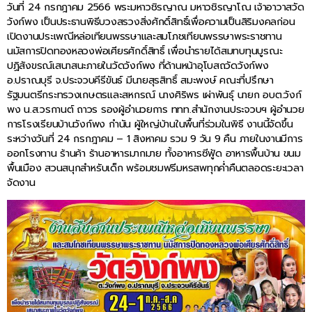
วันที่ 24 กรกฎาคม 2566 พระมหาวชิรญาณ มหาวชิรญาโณ เจ้าอาวาสวัด
วังก์พง เป็นประธานพิธีบวงสรวงสิ่งศักดิ์สิทธิ์เพื่อความเป็นสิริมงคลก่อน
เปิดงานประเพณีหล่อเทียนพรรษาและสมโภชเทียนพรรษาพระราชทาน
นมัสการปิดทองหลวงพ่อเศียรศักดิ์สิทธิ์ เพื่อนำรายได้สมทบทุนบูรณะ
ปฏิสังขรณ์เสนาสนะภายในวัดวังก์พง ที่ด้านหน้าอุโบสถวัดวังก์พง
อ.ปราณบุรี จ.ประจวบคีรีขันธ์ มีนายสุรสิทธิ์ สมะพงษ์ คณะที่ปรึกษา
รัฐมนตรีกระทรวงเกษตรและสหกรณ์ นางศิริพร เผ่าพันธุ์ นายก อบต.วังก์
พง น.ส.วรกานต์ ถาวร รองผู้อำนวยการ ททท.สำนักงานประจวบฯ ผู้อำนวย
การโรงเรียนบ้านวังก์พง กำนัน ผู้ใหญ่บ้านในพื้นที่ร่วมในพิธี งานนี้จัดขึ้น
ระหว่างวันที่ 24 กรกฎาคม – 1 สิงหาคม รวม 9 วัน 9 คืน ภายในงานมีการ
ออกโรงทาน ร้านค้า ร้านอาหารมากมาย ทั้งอาหารซีฟู้ด อาหารพื้นบ้าน ขนม
พื้นเมือง สวนสนุกสำหรับเด็ก พร้อมชมฟรีมหรสพทุกค่ำคืนตลอดระยะเวลา
จัดงาน