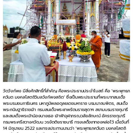
วัดวังก์พง มีสิ่งศักสิทธิ์ที่สำคัญ คือพระประธานประจำโบสถ์ คือ ‘พระพุทธภ
ควันต มงคลโสตถิวิมลวังก์พงสถิต’ ซึ่งเป็นพระประธานที่พระบาทสมเด็จ
พระบรมชนกาธิเบศร มหาภูมิพลอดุลยเดชมหาราช บรมนาถบพิตร, สมเด็จ
พระกนิษฐาธิราชเจ้า กรมสมเด็จพระเทพรัตนราชสุดาฯ สยามบรมราชกุมารี
และสมเด็จพระเจ้าน้องนางเธอ เจ้าฟ้าจุฬาภรณวลัยลักษณ์ อัครราชกุมารี
กรมพระศรีสวางควัฒน วรขัตติยราชนารี ทรงเสด็จเททองหล่อไว้ เมื่อวันที่
14 มิถุนายน 2522 และทรงประทานนามว่า ‘พระพุทธภควันต มงคลโสตถิ