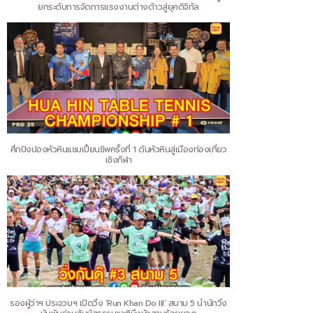
ยกระดับการจัดการแรงงานต่างด้าวสู่ยุคดิจิทัล
ศึกปิงปองหัวหินแชมเปี้ยนชิพครั้งที่ 1 ดันหัวหินสู่เมืองท่องเที่ยว
เชิงกีฬา
รองผู้ว่าฯ ประจวบฯ เปิดวิ่ง ‘Run Khan Do III’ สนาม 5 นำนักวิ่ง