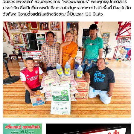
วิมลวังก์พงสถิต’ ส่วนอีกองค์คือ “หลวงพ่อเศียร” พระพุทธรูปศักดิ์สิทธิ์
ประจำวัด ซึ่งเป็นที่เคารพนับถือกราบไหว้บูชาของชาวบ้านในพื้นที่ ปัจจุบันวัด
วังก์พง มีอายุตั้งแต่เริ่มสร้างถึงขณะนี้เป็นเวลา 130 ปีแล้ว.