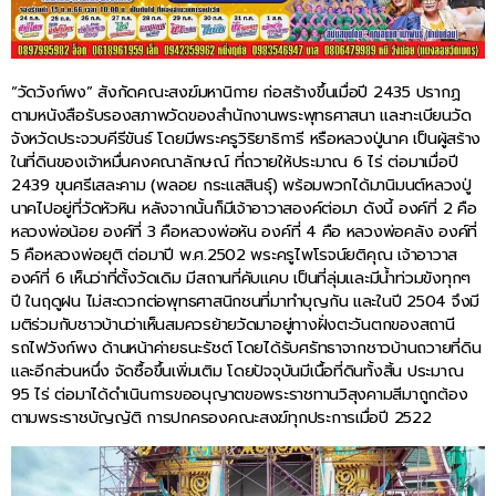
“วัดวังก์พง” สังกัดคณะสงฆ์มหานิกาย ก่อสร้างขึ้นเมื่อปี 2435 ปรากฏ
ตามหนังสือรับรองสภาพวัดของสำนักงานพระพุทธศาสนา และทะเบียนวัด
จังหวัดประจวบคีรีขันธ์ โดยมีพระครูวิริยาธิการี หรือหลวงปู่นาค เป็นผู้สร้าง
ในที่ดินของเจ้าหมื่นคงคณาลักษณ์ ที่ถวายให้ประมาณ 6 ไร่ ต่อมาเมื่อปี
2439 ขุนศรีเสละคาม (พลอย กระแสสินธุ์) พร้อมพวกได้มานิมนต์หลวงปู่
นาคไปอยู่ที่วัดหัวหิน หลังจากนั้นก็มีเจ้าอาวาสองค์ต่อมา ดังนี้ องค์ที่ 2 คือ
หลวงพ่อน้อย องค์ที่ 3 คือหลวงพ่อหัน องค์ที่ 4 คือ หลวงพ่อคลัง องค์ที่
5 คือหลวงพ่อยุติ ต่อมาปี พ.ศ.2502 พระครูไพโรจน์ยติคุณ เจ้าอาวาส
องค์ที่ 6 เห็นว่าที่ตั้งวัดเดิม มีสถานที่คับแคบ เป็นที่ลุ่มและมีน้ำท่วมขังทุกๆ
ปี ในฤดูฝน ไม่สะดวกต่อพุทธศาสนิกชนที่มาทำบุญกัน และในปี 2504 จึงมี
มติร่วมกับชาวบ้านว่าเห็นสมควรย้ายวัดมาอยู่ทางฝั่งตะวันตกของสถานี
รถไฟวังก์พง ด้านหน้าค่ายธนะรัชต์ โดยได้รับศรัทธาจากชาวบ้านถวายที่ดิน
และอีกส่วนหนึ่ง จัดซื้อขึ้นเพิ่มเติม โดยปัจจุบันมีเนื้อที่ดินทั้งสิ้น ประมาณ
95 ไร่ ต่อมาได้ดำเนินการขออนุญาตขอพระราชทานวิสุงคามสีมาถูกต้อง
ตามพระราชบัญญัติ การปกครองคณะสงฆ์ทุกประการเมื่อปี 2522