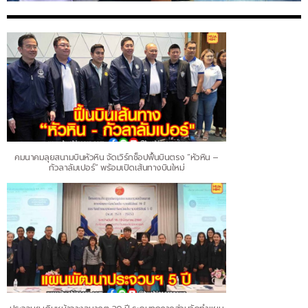
คมนาคมลุยสนามบินหัวหิน จัดเวิร์กช็อปฟื้นบินตรง “หัวหิน –
กัวลาลัมเปอร์” พร้อมเปิดเส้นทางบินใหม่