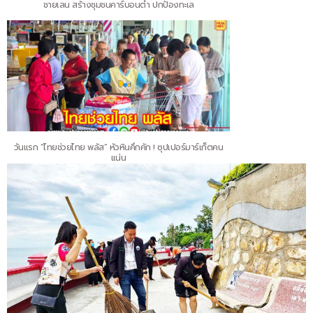
ชายเลน สร้างชุมชนคาร์บอนต่ำ ปกป้องทะเล
วันแรก “ไทยช่วยไทย พลัส” หัวหินคึกคัก ! ซุปเปอร์มาร์เก็ตคน
แน่น