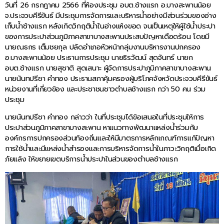
วันที่ 26 กรกฎาคม 2566 ที่ห้องประชุม อบต.ช้างแรก อ.บางสะพานน้อย
จ.ประจวบคีรีขันธ์ มีประชุมการจัดการและบริหารน้ำอย่างมีส่วนร่วมของอ่าง
เก็บน้ำช้างแรก หลังเกิดวิกฤติน้ำในอ่างแห้งขอด จนเป็นเหตุให้ผู้ใช้น้ำประปา
ของการประปาส่วนภูมิภาคสาขาบางสะพานประสบปัญหาเดือดร้อน โดยมี
นายณธกร เต็มชยกุล ปลัดอำเภอหัวหน้ากลุ่มงานบริหารงานปกครอง
อ.บางสะพานน้อย ประธานการประชุม นายธิรวัฒน์ สุดจันทร์ นายก
อบต.ช้างแรก นายสุชาติ สุดเสนาะ ผู้จัดการประปาภูมิภาคสาขาบางสะพาน
นายนันทปรีชา คำทอง ประธานสภาคุ้มครองผู้บริโภคจังหวัดประจวบคีรีขันธ์
หน่วยงานที่เกี่ยวข้อง และประชาชนชาวตำบลช้างแรก กว่า 50 คน ร่วม
ประชุม
นายนันทปรีชา คำทอง กล่าวว่า ในที่ประชุมได้ข้อเสนอในที่ประชุมให้การ
ประปาส่วนภูมิภาคสาขาบางสะพาน หาแนวทางพัฒนาแหล่งน้ำร่วมกับ
องค์กรการปกครองส่วนท้องถิ่นและให้มีมาตรการหลักเกณฑ์การแก้ปัญหา
การใช้น้ำและมีแหล่งน้ำสำรองและการบริหารจัดการน้ำในภาวะวิกฤติเมื่อเกิด
ภัยแล้ง ให้ขยายเขตบริการน้ำประปาในส่วนของตำบลช้างแรก