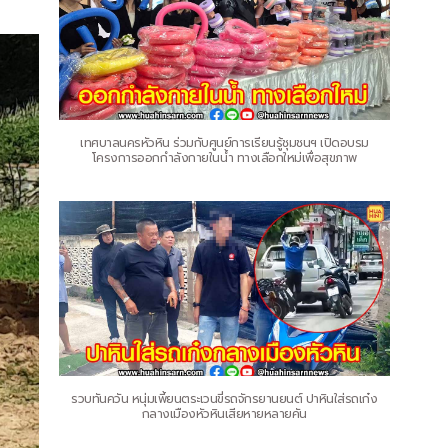
เทศบาลนครหัวหิน ร่วมกับศูนย์การเรียนรู้ชุมชนฯ เปิดอบรม
โครงการออกกำลังกายในน้ำ ทางเลือกใหม่เพื่อสุขภาพ
รวบทันควัน หนุ่มเพี้ยนตระเวนขี่รถจักรยานยนต์ ปาหินใส่รถเก๋ง
กลางเมืองหัวหินเสียหายหลายคัน