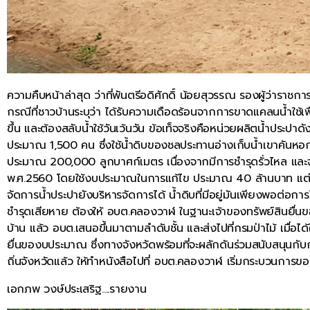
ความคืบหน้าล่าสุด ว่าที่พันตรีอดิศักดิ์ น้อยสุวรรณ รองผู้ว่ารา
กรณีที่ชาวบ้านระบุว่า ได้รับความเดือดร้อนจากการขาดแคลนน้ำใช้เพื่
ขึ้น และต้องสลับน้ำใช้วันเว้นวัน ข้อเท็จจริงคือหน่วยผลิตน้ำประ
ประมาณ 1,500 คน ซึ่งใช้น้ำดิบของชลประทานอ่างเก็บน้ำเขาคันหอก มา
ประมาณ 200,000 ลูกบาศก์เมตร เนื่องจากมีการชำรุดรั่วไหล และจั
พ.ศ.2560 โดยใช้งบประมาณในการแก้ไข ประมาณ 40 ล้านบาท แต่กระ
จัดการน้ำประปายังบริหารจัดการได้ น้ำดิบที่มีอยู่มันเพียงพอต่อก
ชำรุดเสียหาย ต้องให้ อบต.คลองวาฬ ในฐานะเจ้าของทรัพย์สินยื่นขอ
บ้าน แล้ว อบต.เสนอขึ้นมาตามลำดับชั้น และส่งไปที่กรมป่าไม้ เมื
ยื่นของบประมาณ ซึ่งทางจังหวัดพร้อมที่จะผลักดันร่วมสนับสนุนกับก
ถิ่นจังหวัดแล้ว ให้ทำหนังสือไปที่ อบต.คลองวาฬ เริ่มกระบวนการขออนุ
เอกภพ วงษ์ประเสริฐ….รายงาน