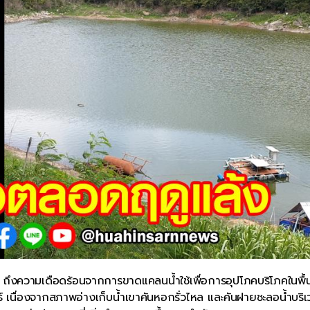
น ถึงความเดือดร้อนจากการขาดแคลนน้ำใช้เพื่อการอุปโภคบริโภคในพื้นท
นธ์ เนื่องจากสภาพอ่างเก็บน้ำเขาคันหอกรั่วไหล และคันฝายชะลอน้ำบริ