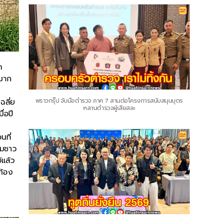
ก
นมาก
ฉลี่ย
พราวกรุ๊ป จับมือตำรวจ ภาค 7 สานต่อโครงการสนับสนุนบุตร
หลานตำรวจผู้เสียสละ
่อปี
นที่
คมชาว
้แล้ว
ท้อง