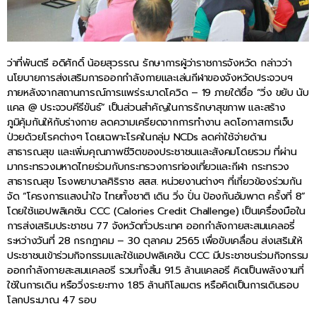
ว่าที่พันตรี อดิศักดิ์ น้อยสุวรรณ รักษาการผู้ว่าราชการจังหวัด กล่าวว่า
นโยบายการส่งเสริมการออกกำลังกายและเล่นกีฬาของจังหวัดประจวบฯ
ภายหลังจากสถานการณ์การแพร่ระบาดโควิด – 19 ภายใต้ชื่อ “วิ่ง ขยับ นับ
แคล @ ประจวบคีรีขันธ์” เป็นส่วนสำคัญในการรักษาสุขภาพ และสร้าง
ภูมิคุ้มกันให้กับร่างกาย ลดความเครียดจากการทำงาน ลดโอกาสการเจ็บ
ป่วยด้วยโรคต่างๆ โดยเฉพาะโรคในกลุ่ม NCDs ลดค่าใช้จ่ายด้าน
สาธารณสุข และเพิ่มคุณภาพชีวิตของประชาชนและสังคมโดยรวม ที่ผ่าน
มากระทรวงมหาดไทยร่วมกับกระทรวงการท่องเที่ยวและกีฬา กระทรวง
สาธารณสุข โรงพยาบาลศิริราช สสส. หน่วยงานต่างๆ ที่เกี่ยวข้องร่วมกัน
จัด “โครงการแสงนำใจ ไทยทั้งชาติ เดิน วิ่ง ปั่น ป้องกันอัมพาต ครั้งที่ 8”
โดยใช้แอปพลิเคชัน CCC (Calories Credit Challenge) เป็นเครื่องมือใน
การส่งเสริมประชาชน 77 จังหวัดทั่วประเทศ ออกกำลังกายสะสมแคลอรี่
ระหว่างวันที่ 28 กรกฎาคม – 30 ตุลาคม 2565 เพื่อขับเคลื่อน ส่งเสริมให้
ประชาชนเข้าร่วมกิจกรรมและใช้แอปพลิเคชัน CCC มีประชาชนร่วมกิจกรรม
ออกกำลังกายสะสมแคลอรี รวมทั้งสิ้น 91.5 ล้านแคลอรี คิดเป็นพลังงานที่
ใช้ในการเดิน หรือวิ่งระยะทาง 1.85 ล้านกิโลเมตร หรือคิดเป็นการเดินรอบ
โลกประมาณ 47 รอบ