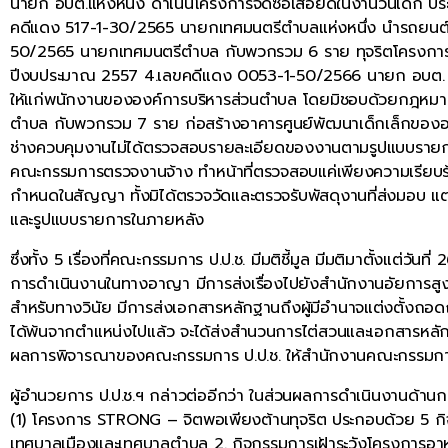
นายก อบต.แห่งหนึ่ง ดำเนินโครงการจัดซื้อเสื้อยืดในงานวันเด็
คดีแดง 517-1-30/2565 นายกเทศมนตรีตำบลแห่งหนึ่ง นำรถยนต์ส
50/2565 นายกเทศมนตรีตำบล กับพวกรวม 6 ราย ทุจริตโครงการฝ
ปีงบประมาณ 2557 4.เลขคดีแดง 0053-1-50/2566 นายก อบต. และปลั
ให้แก่พนักงานขององค์การบริหารส่วนตำบล โดยมิชอบด้วยกฎหมาย
ตำบล กับพวกรวม 7 ราย ก่อสร้างอาคารศูนย์พัฒนาเด็กเล็กของอ
ช่างควบคุมงานไม่ได้ตรวจสอบรายละเอียดของงานตามรูปแบบรายการ
คณะกรรมการตรวจงานจ้าง ทำหน้าที่ตรวจสอบแค่เพียงความเรียบร้
กำหนดในสัญญา ทั้งมิได้ตรวจวัดและตรวจรับพัสดุงานที่ส่งมอบ แ
และรูปแบบรายการในภายหลัง
ซึ่งทั้ง 5 เรื่องที่คณะกรรมการ ป.ป.ช. มีมติชี้มูล มีมติมาตั้งแต
การดำเนินงานในทางอาญา มีการส่งเรื่องไปยังสำนักงานอัยการสู
สำหรับทางวินัย มีการส่งเอกสารหลักฐานถึงผู้มีอำนาจแต่งตั้งถอดถอ
ได้พ้นจากตำแหน่งไปแล้ว จะได้ส่งสำนวนการไต่สวนและเอกสารหลักฐ
ผลการพิจารณาของคณะกรรมการ ป.ป.ช. ให้สำนักงานคณะกรรมการ
ผู้อำนวยการ ป.ป.ช.ฯ กล่าวต่ออีกว่า ในส่วนผลการดำเนินงานด้านก
(1) โครงการ STRONG – จิตพอเพียงต้านทุจริต ประกอบด้วย 5 กิจ
เทศบาลเมืองและเทศบาลตำบล 2. กิจกรรมการเฝ้าระวังโครงการอาหา