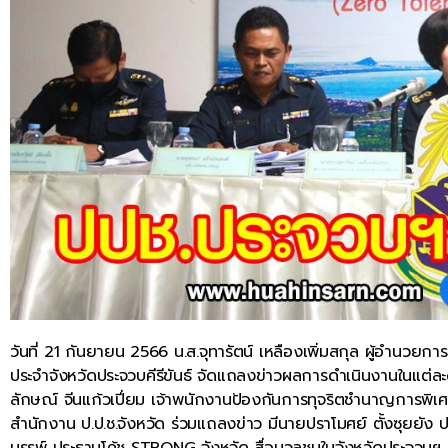
วันที่ 21 กันยายน 2566 น.ส.จุทารัตน์ เหลืองเพิ่มสกุล ผู้อำนว
ประจำจังหวัดประจวบคีรีขันธ์ จัดแถลงข่าวผลการดำเนินงานในแต่ล
ลักษณ์ จีนแก้วเปี่ยม เจ้าพนักงานป้องกันการทุจริตชำนาญการพิเศ
สำนักงาน ป.ป.ช.จังหวัด ร่วมแถลงข่าว มีนายปราโมศย์ ตั้งซุยยั
บรรพ์ ประธานโค้ช STRONG จังหวัด สื่อมวลชนในจังหวัดประจวบฯ เข้