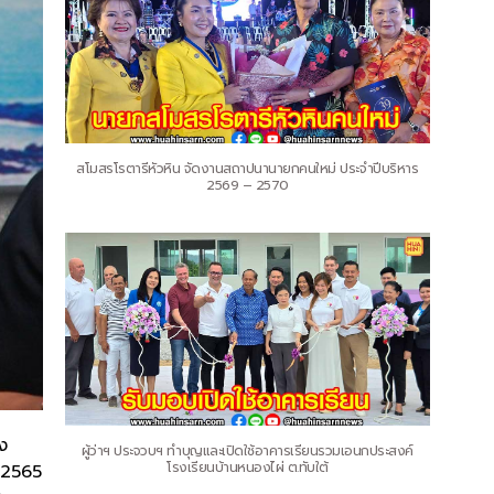
สโมสรโรตารีหัวหิน จัดงานสถาปนานายกคนใหม่ ประจำปีบริหาร
2569 – 2570
้ง
ผู้ว่าฯ ประจวบฯ ทำบุญและเปิดใช้อาคารเรียนรวมเอนกประสงค์
โรงเรียนบ้านหนองไผ่ ต.ทับใต้
0/2565