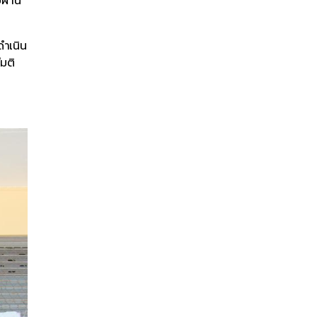
บผ่าน
ดำเนิน
มติ