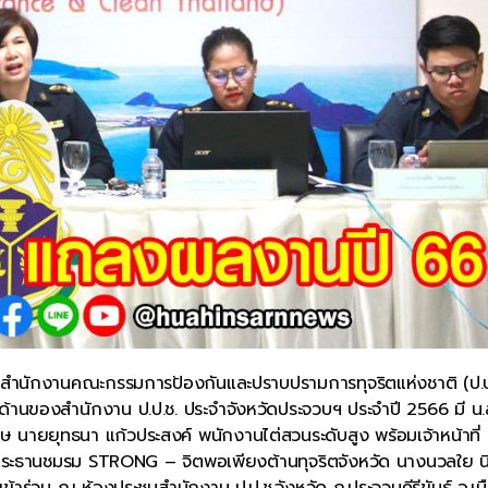
ยการสำนักงานคณะกรรมการป้องกันและปราบปรามการทุจริตแห่งชาติ (ป.ป
ะด้านของสำนักงาน ป.ป.ช. ประจำจังหวัดประจวบฯ ประจำปี 2566 มี น.
ษ นายยุทธนา แก้วประสงค์ พนักงานไต่สวนระดับสูง พร้อมเจ้าหน้าที่
ง ประธานชมรม STRONG – จิตพอเพียงต้านทุจริตจังหวัด นางนวลใย น
าร่วม ณ ห้องประชุมสำนักงาน ป.ป.ช.จังหวัด ถ.ประจวบคีรีขันธ์ อ.เม