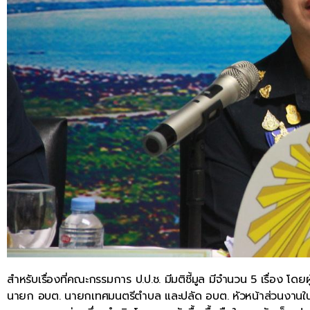
สำหรับเรื่องที่คณะกรรมการ ป.ป.ช. มีมติชี้มูล มีจำนวน 5 เรื่อง โดย
นายก อบต. นายกเทศมนตรีตำบล และปลัด อบต. หัวหน้าส่วนงานใน อป