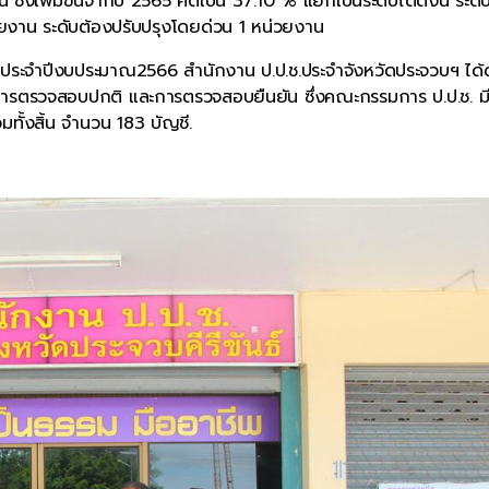
่งเพิ่มขึ้นจากปี 2565 คิดเป็น 37.10 % แยกเป็นระดับได้ดังนี้ ระดั
วยงาน ระดับต้องปรับปรุงโดยด่วน 1 หน่วยงาน
ในประจำปีงบประมาณ2566 สำนักงาน ป.ป.ช.ประจำจังหวัดประจวบฯ ได้
ารตรวจสอบปกติ และการตรวจสอบยืนยัน ซึ่งคณะกรรมการ ป.ป.ช. มี
ั้งสิ้น จำนวน 183 บัญชี.