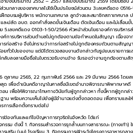
ก ประจำปีงบประมาณ 2552 – 2557 และปีงบประมาณ 2559 โดยมิชอบ 2
่วนกลางของเทศบาลไปใช้เป็นประโยชน์ส่วนตน 3.เลขคดีแดง 0516-
ึกอบรมผู้บริหาร พนักงานเทศบาล ลูกจ้างและสมาชิกสภาเทศบาล ป
ด อบต. ออกคำสั่งลดขั้นเงินเดือน ตัดเงินเดือน และไม่เลื่อนขั้น
 5.เลขคดีแดง 0103-1-50/2566 หัวหน้าส่วนโยธาองค์การบริหารส
งค์การบริหารส่วนตำบลไม่ถูกต้องตามข้อกำหนดในสัญญา เนื่องจาก
ก่อสร้าง จึงไม่ทราบว่าการก่อสร้างไม่ถูกต้องครบถ้วนตามสัญญา
อยทั่วไปของงาน แต่มิได้ตรวจสอบงานดังกล่าวกับรูปแบบรายการแล
ต่กลับลงลายมือชื่อในใบตรวจรับงานจ้าง รับรองว่างานถูกต้องตาม
่วันที่ 26 ตุลาคม 2565, 22 กุมภาพันธ์ 2566 และ 29 มีนาคม 2566 โดย
งสุด เพื่อดำเนินคดีอาญาในศาลซึ่งมีเขตอำนาจพิจารณาพิพากษาคดี
น เพื่อให้พิจารณาโทษทางวินัยกับผู้ถูกกล่าวหา ทั้งนี้หากผู้ถูกกล่
าน พร้อมความเห็นไปยังผู้มีอำนาจแต่งตั้งถอดถอน เพื่อทราบและให้
การเลือกตั้งทราบต่อไป
ารป้องกันและแก้ไขปัญหาการทุจริตในจังหวัด ได้แก่
กรรม ดังนี้ 1. กิจกรรมสำรวจการรุกล้ำบนทางสาธารณะ (ทางเท้า) 
รเสริม (นม) โรงเรียน 3. กิจกรรมการเฝ้าระวังโครงการอาหารกลาง