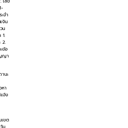
. เลข
1-
ระจำ
เงิน
่วน
 1.
 2.
ะข้อ
สัญญา
สถานะ
าวหา
แจ้ง
ในเขต
วัน