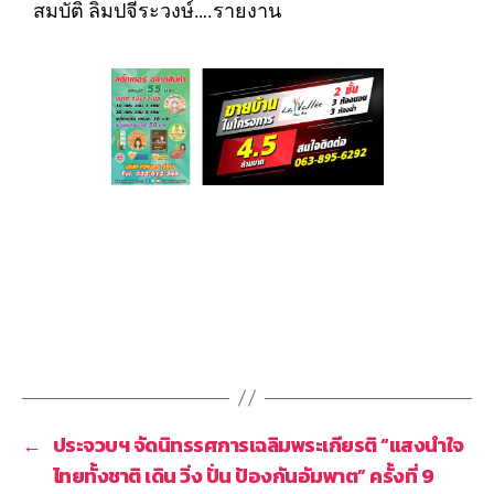
สมบัติ ลิมปจีระวงษ์….รายงาน
←
ประจวบฯ จัดนิทรรศการเฉลิมพระเกียรติ “แสงนำใจ
ไทยทั้งชาติ เดิน วิ่ง ปั่น ป้องกันอัมพาต” ครั้งที่ 9