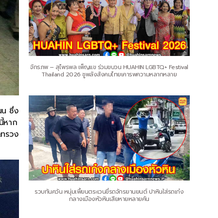
จักรภพ – สุไพรพล เพ็ญแข ร่วมขบวน HUAHIN LGBTQ+ Festival
Thailand 2026 ชูพลังสังคมไทยเคารพความหลากหลาย
น ซึ่ง
นี้หาก
ระทรวง
รวบทันควัน หนุ่มเพี้ยนตระเวนขี่รถจักรยานยนต์ ปาหินใส่รถเก๋ง
กลางเมืองหัวหินเสียหายหลายคัน