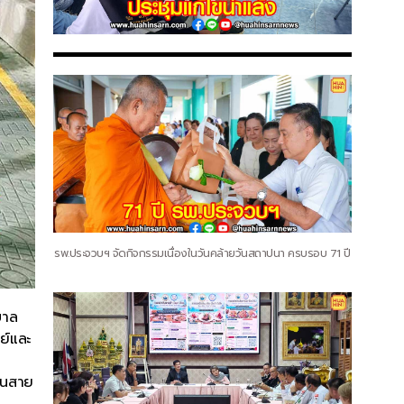
รพ.ประจวบฯ จัดกิจกรรมเนื่องในวันคล้ายวันสถาปนา ครบรอบ 71 ปี
บาล
ย์และ
ถนนสาย