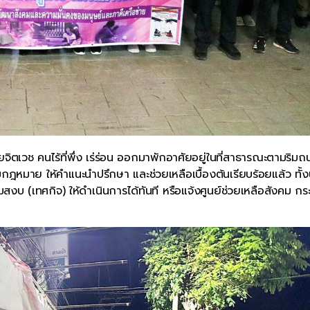
ิตเวช คนไร้ที่พึ่ง เร่ร่อน ออกมาพักอาศัยอยู่ในที่สาธารณะตามริมถน
ามกฎหมาย ให้คำแนะนำปรึกษา และช่วยเหลือเบื้องต้นเรียบร้อยแล้ว ทั้ง
งบ (เทศกิจ) ให้ดำเนินการได้ทันที หรือแจ้งศูนย์ช่วยเหลือสังคม ก