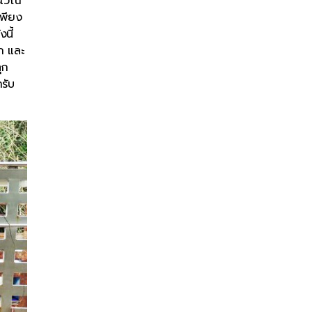
ริเวณ
เพียง
นี้
ก และ
ุก
รับ