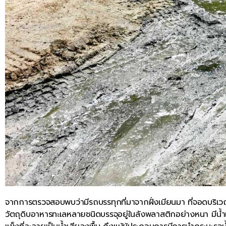
จากการตรวจสอบพบว่ามีรถบรรทุกที่มาจากฝั่งเมียนมา ที่จอดบริเว
วัตถุดิบอาหารทะเลหลายชนิดบรรจุอยู่ในลังพลาสติกอย่างหนา มีน้ำแข