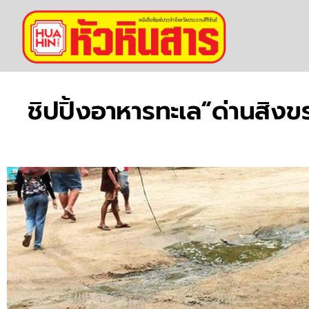
ชิปปิ้งอาหารทะเล“ด่านสิงขร