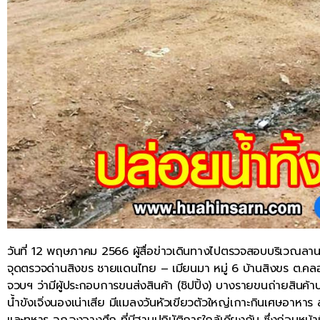
วันที่ 12 พฤษภาคม 2566 ผู้สื่อข่าวเดินทางไปตรวจสอบบริเวณ
จุดตรวจด่านสิงขร ชายแดนไทย – เมียนมา หมู่ 6 บ้านสิงขร ต.คลอ
จวบฯ ว่ามีผู้ประกอบการขนส่งสินค้า (ชิปปิ้ง) บางรายขนถ่ายสินค้าป
น้ำขังเจิ่งนองเน่าเสีย มีแมลงวันหัวเขียวตัวใหญ่เกาะกินเศษอาหาร 
และทหาร ฉก.จงอางศึก ที่มีฐานปฏิบัติการใกล้เคียงกัน ซึ่งก่อนหน้านี