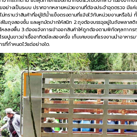
น้ำจากรถก็ตาม แต่สุดท้ายก็แอบเทน้ำทิ้งบริเวณดังกล่าว เนื่องจากบ
มัยอย่างเป็นระบบ ปราศจากหลายหน่วยงานที่ต้องประจำจุดตรวจ มีแค่
าบว่าสินค้าที่อยู่ใต้น้ำแข็งตรงตามที่แจ้งไว้กับหน่วยงานหรือไม่ ทั้ง
ส่ในถุงสองชั้น และผูกมัดปากให้สนิท 2.ถุงต้องบรรจุอยู่ในถังพลาสติ
้ำไหลลงพื้น 3.ต้องแจ้งการเข้าออกสินค้าให้ถูกต้องตามพิกัดศุลกากรท
รยปูนขาวฆ่าเชื้ออาทิตย์ละสองครั้ง เก็บเศษขยะที่แรงงานนำอาหารมา
ารที่กำหนดไว้แต่อย่างใด.