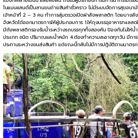
แข็งที่ละลายเป็นน้ำเสียลงพื้น ถึงแม้ผู้ประกอบการมีการนำกระบะรอ
โนแมนแลนด์เป็นลานขนถ่ายสินค้าชั่วคราว ไม่มีระบบจัดการสุขอนา
เจ้าหน้าที่ 2 – 3 คน ทำการสุ่มตรวจเปิดฝาลังพลาสติก โดยบางลังไม่ทร
จังหวัดได้ออกมาตรการให้ผู้ประกอบการ 1.ให้ถุงบรรจุอาหารทะเลสดใ
มีถังพลาสติกรองรับน้ำระหว่างรถบรรทุกทั้งสองคัน ป้องกันไม่ให้น
ประเภท ชนิด ปริมาณและน้ำหนัก 4.ต้องทำความสะอาดทุกวัน มีการโ
ประทานระหว่างขนส่งสินค้า แต่ขณะนี้กลับไม่มีการปฎิบัติตามมาตรก