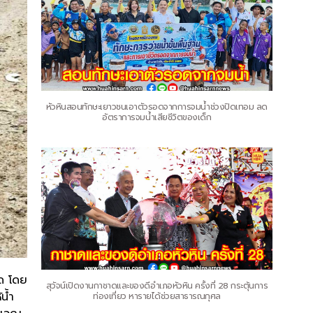
หัวหินสอนทักษะเยาวชนเอาตัวรอดจากการจมน้ำช่วงปิดเทอม ลด
อัตราการจมน้ำเสียชีวิตของเด็ก
ุด โดย
สุวัจน์เปิดงานกาชาดและของดีอำเภอหัวหิน ครั้งที่ 28 กระตุ้นการ
น้ำ
ท่องเที่ยว หารายได้ช่วยสาธารณกุศล