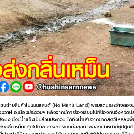
ลานขนถ่ายสินค้าโนแมนแลนด์ (No Man’s Land) พรมแดนระหว่างสอง
งวาฬ อ.เมืองประจวบฯ หลังจากมีการร้องเรียนไปที่ป้องกันจังหวัดปร
ระมง ซึ่งมีน้ำแข็งเป็นส่วนประกอบ ได้ทิ้งน้ำเสียจากซากสัตว์ไหลลงพื้
ส่งกลิ่นเหม็นคลุ้งไปไกล ส่งผลกระทบต่อสุขภาพของเจ้าหน้าที่ผู้ปฏิบัต
้เจ้าหน้าที่รัฐหลายหน่วยงานได้ขอความร่วมมือให้ผู้ประกอบการที่มีอยู่