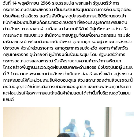
วันที่ 14 พฤศจิกายน 2566 ร.อ.ธรรมนัส พรหมเผ่า รัฐมนตรีว่าการ
กระทรวงเกษตรและสหกรณ์ เป็นประธานประชุมติดตามการพัฒนาจุดผ่อน
ปรนพิเศษด่านสิงขร และรับฟังปัญหาอุปสรรคในการปฏิบัติงานของเจ้า
หน้าที่หน่วยงานในสังกัดกระทรวงเกษตรฯ ที่ห้องประชุมอาคารพรมแดน
ด่านสิงขร ต.คลองวาฬ อ.เมือง จ.ประจวบคีรีขันธ์ มีผู้บริหารกรมส่งเสริม
การเกษตร กรมประมง สำนักงานการปฏิรูปที่ดินเพื่อเกษตรกรรม กรมส่ง
เสริมสหกรณ์ พร้อมด้วยนายกิตติพงศ์ สุขภาคกุล รองผู้ว่าราชการจังหวัด
ประจวบฯ หัวหน้าส่วนราชการ สภาอุตสาหกรรมจังหวัด หอการค้าจังหวัด
กลุ่มเกษตรกร ผู้นำท้องที่ ผู้นำท้องถิ่นร่วมประชุม โดย รัฐมนตรีว่าการ
กระทรวงเกษตรและสหกรณ์ รับฟังรายงานความก้าวหน้าการพัฒนา
โครงสร้างพื้นฐานบริเวณจุดผ่อนปรนพิเศษด่านสิงขร ซึ่งปัจจุบันอยู่ในระยะ
ที่ 3 โดยอาคารพรมแดนด่านสิงขรดำเนินการก่อสร้างเสร็จแล้ว อยู่ระหว่าง
การส่งมอบให้กับหน่วยงานรับผิดชอบดูแล ส่วนสถานะของด่านสิงขรขณะนี้
ยังไม่อนุญาตให้มีการเดินทางเข้าออกของบุคคล และยานพาหนะทุกประเภท
แต่ผ่อนปรนให้เฉพาะการขนถ่ายสินค้าข้ามแดนได้เท่านั้นที่บริเวณจุดโนแมน
แลนด์