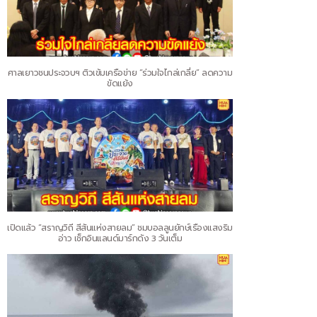
ศาลเยาวชนประจวบฯ ติวเข้มเครือข่าย “ร่วมใจไกล่เกลี่ย” ลดความ
ขัดแย้ง
เปิดแล้ว “สราญวิถี สีสันแห่งสายลม” ชมบอลลูนยักษ์เรืองแสงริม
อ่าว เช็กอินแลนด์มาร์กดัง 3 วันเต็ม