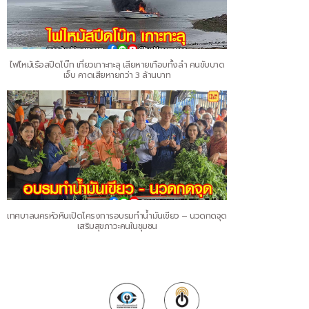
ไฟไหม้เรือสปีดโบ๊ท เที่ยวเกาะทะลุ เสียหายเกือบทั้งลำ คนขับบาด
เจ็บ คาดเสียหายกว่า 3 ล้านบาท
เทศบาลนครหัวหินเปิดโครงการอบรมทำน้ำมันเขียว – นวดกดจุด
เสริมสุขภาวะคนในชุมชน