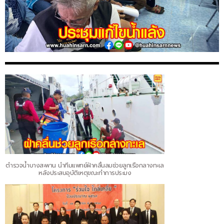
ตำรวจน้ำบางสะพาน นำทีมแพทย์ฝ่าคลื่นลมช่วยลูกเรือกลางทะเล
หลังประสบอุบัติเหตุขณะทำการประมง