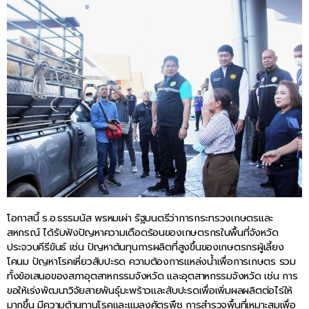
โอกาสนี้ ร.อ.ธรรมนัส พรหมเผ่า รัฐมนตรีว่าการกระทรวงเกษตรและ
สหกรณ์ ได้รับฟังปัญหาความเดือดร้อนของเกษตรกรในพื้นที่จังหวัด
ประจวบคีรีขันธ์ เช่น ปัญหาต้นทุนการผลิตที่สูงขึ้นของเกษตรกรผู้เลี้ยง
โคนม ปัญหาโรคเหี่ยวสับปะรด ความต้องการแหล่งน้ำเพื่อการเกษตร รวม
ทั้งข้อเสนอของสภาอุตสาหกรรมจังหวัด และอุตสาหกรรมจังหวัด เช่น การ
ขอให้เร่งพัฒนาวิจัยสายพันธุ์มะพร้าวและสับปะรดเพื่อเพิ่มผลผลิตต่อไร่ให้
มากขึ้น มีความต้านทานโรคและแมลงศัตรูพืช การสำรวจพื้นที่เหมาะสมเพื่อ