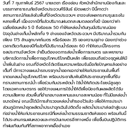
วันที่ 7 กุมภาพันธ์ 2567 นายเดชา เรืองอ่อน หัวหน้าสำนักงานป้องกันและ
บรรเทาสาธารณภัยจังหวัดประจวบคีรีขันธ์ เปิดเผยว่า ปีนี้คาดว่า
สถานการณ์ภัยแล้งในพื้นที่จังหวัดประจวบฯ อาจจะส่งผลกระทบรุนแรงใน
หลายพื้นที่ เนื่องจากปีที่แล้วปริมาณฝนตกสะสมตลอดทั้งปี น้อยกว่าค่า
เฉลี่ยย้อนหลัง 5 ปี ถึงร้อยละ 50 ทำให้แหล่งน้ำต้นทุนมีปริมาณน้อย
ปัจจุบันอ่างเก็บน้ำหลักทั้ง 9 อ่างของจังหวัดประจวบฯ มีปริมาณน้ำรวมกัน
เพียง 175 ล้านลูกบาศก์เมตร หรือร้อยละ 35 ของความจุอ่าง น้อยกว่าช่วง
เวลาเดียวกันของปีที่แล้วที่มีปริมาณน้ำร้อยละ 60 ทำให้ขณะนี้โครงการ
ชลประทานจังหวัดฯ จำเป็นต้องงดการส่งน้ำเพื่อการเกษตร และพยายาม
บริหารจัดการน้ำเพื่อการอุปโภคบริโภคเป็นหลัก เพื่อรอจนถึงช่วงฤดูฝนให้มี
น้ำเพิ่มในอ่าง ขณะที่จังหวัดได้เตรียมความพร้อมรับมือภัยปัญหาแล้งอย่าง
เต็มที่ มีการวางแผนนำรถบรรทุกน้ำออกแจกจ่ายให้แก่ประชาชนในพื้นที่
ขาดแคลนน้ำอุปโภคบริโภค พร้อมประชาสัมพันธ์ให้ประชาชนทุกพื้นที่รับ
ทราบสถานการณ์น้ำ เพื่อร่วมกันประหยัดน้ำ ใช้น้ำให้เกิดประโยชน์สูงสุด
โดยเฉพาะเกษตรกร ขอให้วางแผนการใช้น้ำให้ดีเพื่อป้องกันผลผลิตได้รับ
ความเสียหาย ส่วนพื้นที่อำเภอบางสะพานและบางสะพานน้อย ที่ไม่มีแหล่งน้ำ
ขนาดใหญ่ ขณะนี้ได้มีการสำรวจแหล่งน้ำสำรองไว้แล้ว เพื่อให้การประปา
ส่วนภูมิภาคนำชุดผลิตน้ำประปาฉุกเฉินไปติดตั้ง ผลิตน้ำประปาส่งเข้าสู่ระบบ
ท่อจ่ายน้ำให้แก่ประชาชนกรณีที่แหล่งน้ำตามธรรมชาติแห้งขอด พร้อมกันนี้
ได้ประสานกรมฝนหลวงและการบินเกษตรอีกทางหนึ่ง เพื่อขึ้นบินปฏิบัติการ
ทำฝนเทียมทันทีที่สภาพอากาศเอื้ออำนวย