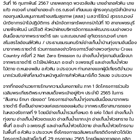
วันที่ 16 กุมภาพันธ์ 2567 นายพลกฤต พวงวลัยสิน นายอำเภอหัวหิน นาย
แก้ว คงวงศ์ นายอำเภอชะอำ ดร.ณรงค์ เทียมเมฆ ผู้ทรงคุณวุฒิสำนักงาน
กองทุนสนับสนุนการสร้างเสริมสุขภาพ (สสส.) น.ส.จารีรัตน์ สุวรรณวงษ์
นักวิชาการป่าไม้ปฏิบัติการ สำนักจัดการทรัพยากรป่าไม้ที่ 10 สาขาเพชรบุรี
นายพีรพัฒน์ มณีโชติ หัวหน้าฝ่ายบริหารจัดการและพัฒนาระบบอ่างพวง
อันเนื่องมาจากพระราชดำริ และ น.ส.เฌอมาลย์ อุทัยวรรณวงศ์ นายก
สโมสรไลอ้อนส์หัวหิน / ประธานชมรมคนรักษ์อ่างเก็บน้ำบ้านทุ่งขามอันเนื่อง
มาจากพระราชดำริ ร่วมการแถลงข่าวโครงการวิ่งอ่างพวงทุ่งขาม Cross
Country ครั้งที่ 2 Net Zero Emission ณ อ่างเก็บน้ำทุ่งขามอันเนื่องมา
จากพระราชดำริ ต.ไร่ใหม่พัฒนา อ.ชะอำ จ.เพชรบุรี และอ่างเก็บน้ำห้วย
ไม้ตาย ต.หนองพลับ อ.หัวหิน จ.ประจวบฯ ท่ามกลางแขกผู้มีเกียรติจำนวน
มากร่วมรับฟังที่ลานด้านหน้าศูนย์การค้าหัวหินมาร์เก็ต วิลเลจ จ.ประจวบฯ
จากที่กองอำนวยการรักษาความมั่นคงภายใน ภาค 1 จัดโครงการร่วมใจ
เฉลิมพระเกียรติพระบาทสมเด็จพระเจ้าอยู่หัวฯ ประจำปี 2565 ในการ
“สืบสาน รักษา ต่อยอด” โครงการอ่างเก็บน้ำทุ่งขามอันเนื่องมาจากพระ
ราชดำริ ซึ่งเป็นอ่างพวงแห่งแรกของแผ่นดิน จากพระปรีชาสามารถของ
ในหลวงรัชกาลที่ 9 โดยมีอ่างเก็บน้ำรวมทั้งหมด 6 แห่ง ได้แก่ อ่างเก็บน้ำ
ทุ่งขาม อ่างเก็บน้ำห้วยตะแปด อ่างเก็บน้ำเขากะปุก อ่างเก็บน้ำห้วยทราย ใน
พื้นที่ อ.ชะอำ จ.เพชรบุรี และอ่างเก็บน้ำห้วยไม้ตาย อ่างเก็บน้ำห้วยไทรงาม
ในพื้นที่ อ.หัวหิน จ.ประจวบฯ ซึ่งโครงการเฉลิมพระเกียรติดังกล่าวได้เปิด
โครงการไปแล้วเมื่อวันที่ 29 กรกฎาคม 2565 โดยมีพลอากาศเอก ชลิต