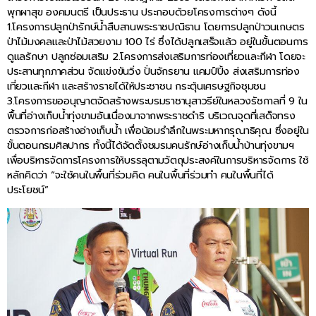
พุกผาสุข องคมนตรี เป็นประธาน ประกอบด้วยโครงการต่างๆ ดังนี้
1.โครงการปลูกป่ารักษ์น้ำสืบสานพระราชปณิธาน โดยการปลูกป่าวนเกษตร
ป่าไม้มงคลและป่าไม้สวยงาม 100 ไร่ ซึ่งได้ปลูกเสร็จแล้ว อยู่ในขั้นตอนการ
ดูแลรักษา ปลูกซ่อมเสริม 2.โครงการส่งเสริมการท่องเที่ยวและกีฬา โดยจะ
ประสานทุกภาคส่วน จัดแข่งขันวิ่ง ปั่นจักรยาน แคมป์ปิ้ง ส่งเสริมการท่อง
เที่ยวและกีฬา และสร้างรายได้ให้ประชาชน กระตุ้นเศรษฐกิจชุมชน
3.โครงการขออนุญาตจัดสร้างพระบรมราชานุสาวรีย์ในหลวงรัชกาลที่ 9 ใน
พื้นที่อ่างเก็บน้ำทุ่งขามอันเนื่องมาจากพระราชดำริ บริเวณจุดที่เสด็จทรง
ตรวจการก่อสร้างอ่างเก็บน้ำ เพื่อน้อมรำลึกในพระมหากรุณาธิคุณ ซึ่งอยู่ใน
ขั้นตอนกรมศิลปากร ทั้งนี้ได้จัดตั้งชมรมคนรักษ์อ่างเก็บน้ำบ้านทุ่งขามฯ
เพื่อบริหารจัดการโครงการให้บรรลุตามวัตถุประสงค์ในการบริหารจัดการ ใช้
หลักคิดว่า “จะใช้คนในพื้นที่ร่วมคิด คนในพื้นที่ร่วมทำ คนในพื้นที่ได้
ประโยชน์”