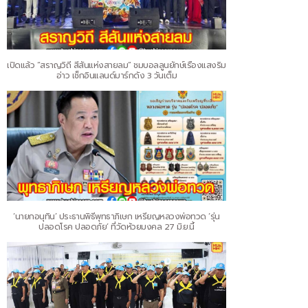
เปิดแล้ว “สราญวิถี สีสันแห่งสายลม” ชมบอลลูนยักษ์เรืองแสงริม
อ่าว เช็กอินแลนด์มาร์กดัง 3 วันเต็ม
‘นายกอนุทิน’ ประธานพิธีพุทธาภิเษก เหรียญหลวงพ่อทวด ‘รุ่น
ปลอดโรค ปลอดภัย’ ที่วัดห้วยมงคล 27 มิ.ย.นี้