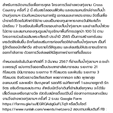
สำหรับการจัดงานวิ่งเพื่อการกุศล โครงการวิ่งอ่างพวงทุ่งขาม Cross
Country ครั้งที่ 2 นี้ สโมสรไลออนส์หัวหิน และชมรมคนรักษ์อ่างเก็บน้ำ
บ้านทุ่งขามฯ ร่วมกับหน่วยงานภาครัฐ เอกชนและภาคประชาชน จัดขึ้นเพื่อ
นำรายได้โดยไม่หักค่าใช้จ่าย มอบเป็นกองทุนอาหารกลางวันให้แก่เด็ก
นักเรียน 7 โรงเรียนในพื้นที่โดยรอบอ่างเก็บน้ำทุ่งขามฯ และอ่างเก็บน้ำห้วย
ไม้ตาย และสมทบกองทุนดูแลบำรุงรักษาพื้นที่การปลูกป่า 100 ไร่ ตาม
โครงการร่วมใจเฉลิมพระเกียรติ ประจำปี 2565 เป็นการสร้างคาร์บอน
เครดิตให้เพิ่มขึ้น อีกทั้งส่งเสริมการท่องเที่ยวให้อ่างเก็บน้ำทุ่งขามฯ เป็นที่
รู้จักดีของนักกีฬาวิ่ง สร้างรายได้ให้ชุมชน และส่งเสริมให้ประชาชนรักการ
ออกกำลังกาย ด้วยการวิ่งส่งผลให้มีสุขภาพร่างกายที่แข็งแรง
กำหนดแข่งขันในวันอาทิตย์ที่ 3 มีนาคม 2567 ที่อ่างเก็บน้ำทุ่งขามฯ อ.ชะอำ
จ.เพชรบุรี แบ่งการวิ่งออกเป็นประเภทฮาล์ฟมาราธอน ระยะทาง 21
กิโลเมตร มินิมาราธอน ระยะทาง 11 กิโลเมตร และฟันรัน ระยะทาง 3
กิโลเมตร ชิงถ้วยรางวัลเกียรติยศ พลอากาศเอก ชลิต พุกผาสุข
องคมนตรี และพลโท ชิษณุพงศ์ รอดศิริ แม่ทัพภาคที่ 1 และนายชูชาติ รัก
จิตร อธิบดีกรมชลประทาน สำหรับนักวิ่ง/เดินที่เข้าเส้นชัยทุกคน จะได้รับ
เสื้อวิ่งและเหรียญรางวัล เปิดรับสมัครตั้งแต่วันนี้ ช่องทางการลงทะเบียน
งานวิ่งอ่างพวงทุ่งขามฯ ครั้งที่ 2 ระบบ Google Form
https://forms.gle/su1EGRQAdgGuFLTq9 หรือเว็บไซต์
https://www.runlah.com/events/netzero2 สอบถามเพิ่มเติมที่ FB :