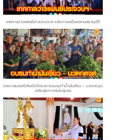
เทศกาลว่าวแฟนซีอ่าวประจวบฯ อลังการเหนือสะพานสราญวิถี
เทศบาลนครหัวหินเปิดโครงการอบรมทำน้ำมันเขียว – นวดกดจุด
เสริมสุขภาวะคนในชุมชน