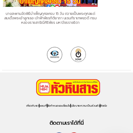
บางสะพานจัดพิธีบำเพ็ญกุศลครบ 15 วัน ถวายเป็นพระกุศลแด่
สมเด็จพระเจ้าลูกเธอ เจ้าฟ้าพัชรกิติยาภา นเรนทิราเทพยวดี กรม
หลวงราชสาริณีศิริพัชร มหาวัชรราชธิดา
เกี่ยวกับเรา
แผนที่
ข้อกำหนดและเงื่อนไข
นโยบายความเป็นส่วนตัว
ติดต่อ
ติดตามเราได้ที่นี่