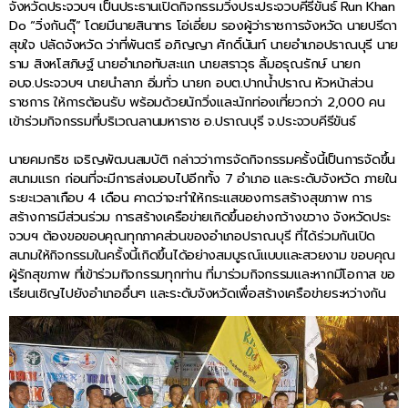
จังหวัดประจวบฯ เป็นประธานเปิดกิจกรรมวิ่งประประจวบคีรีขันธ์ Run Khan
Do “วิ่งกันดุ๊” โดยมีนายสินาทร โอ่เอี่ยม รองผู้ว่าราชการจังหวัด นายปรีดา
สุขใจ ปลัดจังหวัด ว่าที่พันตรี อภิญญา ศักดิ์นันท์ นายอำเภอปราณบุรี นาย
ราม สิงหโสภิษฐ์ นายอำเภอทับสะแก นายสราวุธ ลิ้มอรุณรักษ์ นายก
อบจ.ประจวบฯ นายนำลาภ อิ่มทั่ว นายก อบต.ปากน้ำปราณ หัวหน้าส่วน
ราชการ ให้การต้อนรับ พร้อมด้วยนักวิ่งและนักท่องเที่ยวกว่า 2,000 คน
เข้าร่วมกิจกรรมที่บริเวณลานมหาราช อ.ปราณบุรี จ.ประจวบคีรีขันธ์
นายคมกริช เจริญพัฒนสมบัติ กล่าวว่าการจัดกิจกรรมครั้งนี้เป็นการจัดขึ้น
สนามแรก ก่อนที่จะมีการส่งมอบไปอีกทั้ง 7 อำเภอ และระดับจังหวัด ภายใน
ระยะเวลาเกือบ 4 เดือน คาดว่าจะทำให้กระแสของการสร้างสุขภาพ การ
สร้างการมีส่วนร่วม การสร้างเครือข่ายเกิดขึ้นอย่างกว้างขวาง จังหวัดประ
จวบฯ ต้องขอขอบคุณทุกภาคส่วนของอำเภอปราณบุรี ที่ได้ร่วมกันเปิด
สนามให้กิจกรรมในครั้งนี้เกิดขึ้นได้อย่างสมบูรณ์แบบและสวยงาม ขอบคุณ
ผู้รักสุขภาพ ที่เข้าร่วมกิจกรรมทุกท่าน ที่มาร่วมกิจกรรมและหากมีโอกาส ขอ
เรียนเชิญไปยังอำเภออื่นๆ และระดับจังหวัดเพื่อสร้างเครือข่ายระหว่างกัน