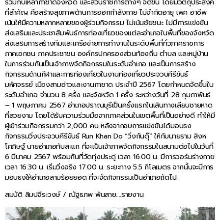
ร่วมกับเหล่ากาชาดจังหวัด และส่วนราชการต่างๆ จัดขึ้น โดยมีวัตถุประสงค์
ที่สำคัญ คือสร้างสุขภาพด้านการออกกำลังกาย ไม่จำกัดอายุ เพศ อาชีพ
เน้นให้มีความหลากหลายของผู้ร่วมกิจกรรม ไม่เน้นชัยชนะ ไม่มีการแข่งขัน
ส่งเสริมและประชาสัมพันธ์การท่องเที่ยวของแต่ละอำเภอในพื้นที่ของจังหวัด
ส่งเสริมการสร้างทีมและเครือข่ายการทำงานในระดับพื้นที่ทั่วภาคราชการ
ภาคเอกชน ภาคประชาชน องค์กรปกครองส่วนท้องถิ่น ตำบล และหมู่บ้าน
ในการร่วมกันเป็นเจ้าภาพจัดกิจกรรมในระดับอำเภอ และเป็นการสร้าง
กิจกรรมด้านกีฬาและการท่องเที่ยวในงานท่องเที่ยวประจวบคีรีขันธ์
มหัศจรรย์ เมืองสามอ่าวและงานกาชาด ประจำปี 2567 โดยกำหนดจัดขึ้นใน
ระดับอำเภอ จำนวน 8 ครั้ง และจังหวัด 1 ครั้ง ระหว่างวันที่ 28 กุมภาพันธ์
– 1 พฤษภาคม 2567 อำเภอปราณบุรีเป็นครั้งแรกในเส้นทางเลียบชายหาด
ที่สวยงาม โดยได้รับความร่วมมือจากภาคส่วนในเขตพื้นที่เป็นอย่างดี ทำให้มี
ผู้เข้าร่วมกิจกรรมกว่า 2,000 คน หลังจากจบการแข่งขันได้มอบธง
กิจกรรมวิ่งประจวบคีรีขันธ์ Run Khan Do “วิ่งกันดุ๊” ให้กับนายราม สิงห
โศภิษฐ์ นายอำเภอทับสะแก ที่จะเป็นเจ้าภาพจัดกิจกรรมในสนามต่อไปในวันที่
6 มีนาคม 2567 พร้อมกันที่วัดทุ่งประดู่ เวลา 16.00 น. มีการวอร์มร่างกาย
เวลา 16.30 น. เริ่มวิ่งจริง 17.00 น. ระยะทาง 5.5 กิโลเมตร จากนั้นจะมีการ
มอบธงให้อำเภอสามร้อยยอด ที่จะจัดกิจกรรมเป็นอำเภอถัดไป.
สมบัติ ลิมปจีระวงษ์ / ณัฐธภพ พันสาย….รายงาน