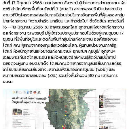
วันที่ 17 มิถุนายน 2566 นายประธาน สังวรณ์ ผู้อำนวยการส่วนอุทยานแห่ง
ชาติ สำนักบริหารพื้นที่อนุรักษ์ที่ 3 (สบอ.3) สาขาเพชรบุรี เป็นประธานเปิด
งานเวทีปิดโครงการส่งเสริมการมีส่วนร่วมในการจัดการพื้นที่คุ้มครองกลุ่ม
ป่าแก่งกระจาน “ความสำเร็จ บทเรียน และก้าวต่อไป” ซึ่งจัดขึ้นระหว่างวันที่
16 – 18 มิถุนายน 2566 ณ อาคารมรดกโลก อุทยานแห่งชาติแก่งกระจาน
อ.แก่งกระจาน จ.เพชรบุรี มีผู้เข้าร่วมประชุมประกอบไปด้วยผู้แทนชุมชน 17
ชุมชน ที่มีพื้นที่อยู่ในและติดกับพื้นที่กลุ่มป่าแก่งกระจาน องค์กรเอกชน
ได้แก่ คณะผู้แทนจากกองทุนสิ่งแวดล้อมโลก, ผู้แทนหน่วยงานภาครัฐ
ได้แก่ หัวหน้าอุทยานแห่งชาติแก่งกระจาน/ อุทยานฯ กุยบุรี/ อุทยานฯ
เฉลิมพระเกียรติไทยประจัน และหัวหน้าเขตรักษาพันธุ์สัตว์ป่าแม่น้ำภาชี
ตลอดจนผู้แทน อบต.ป่าเด็ง โดยมีคณะวิทยากรจากมูลนิธิสืบนาคะเสถียร,
เครือข่ายเสียงคนเสียงช้าง, สถาบันพัฒนาองค์กรชุมชน (พอช.) และ
สมาคมสัตว์วิทยาลอนดอน (ZSL) รวมทั้งสิ้นจำนวน 80 คน เข้ารับการ
อบรม