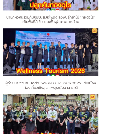
นายกหัวหินร่วมกับชุมชนสมอโพรง ลงพันธุ์กล้าไม้ “ทองอุไร”
เพิ่มพื้นที่สีเขียวและฟื้นฟูสภาพแวดล้อม
ผู้ว่าฯ ประจวบฯ เปิดตัว “Wellness Tourism 2026” ดันเมือง
ท่องเที่ยวเชิงสุขภาพสู่ระดับนานาชาติ