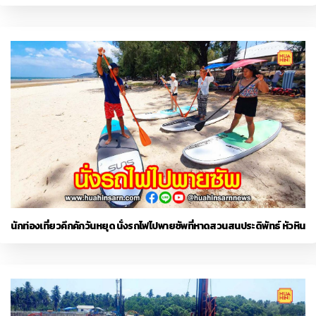
นักท่องเที่ยวคึกคักวันหยุด นั่งรถไฟไปพายซัพที่หาดสวนสนประดิพัทธ์ หัวหิน