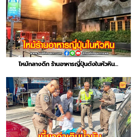
ไหม้กลางดึก ร้านอาหารญี่ปุ่นดังในหัวหิน…