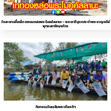
วัดสะพานขี้เหล็ก เททองหล่อพระโมคคัลลานะ – พระสารีบุตรประจำพระธาตุเจดีย์
พุทธมหาปัญจภัทร
กิจกรรมวันเฉลิมพระเกียรติฯ