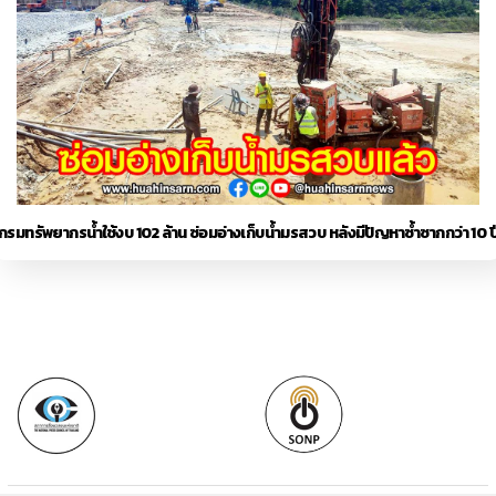
กรมทรัพยากรน้ำใช้งบ 102 ล้าน ซ่อมอ่างเก็บน้ำมรสวบ หลังมีปัญหาซ้ำซากกว่า 10 ป