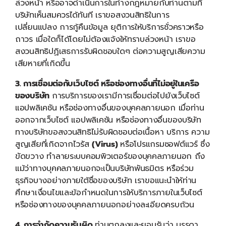
ล่วงหน้า หรืออาจดำเนินการในทำงกฎหมายกับท่านตามที่
บริษัทเห็นสมควรได้ทันที เราขอสงวนสิทธิในการ
เปลี่ยนแปลง การกู้คืนข้อมูล ยุติการให้บริการชั่วคราวหรือ
ถาวร เมื่อใดก็ได้โดยไม่ต้องแจ้งให้ทราบล่วงหน้า เราขอ
สงวนสิทธิปฏิเสธการรับผิดชอบใดๆ ต่อความสูญเสียความ
เสียหายที่เกิดขึ้น
3. การเชื่อมต่อกับเว็บไซต์ หรือช่องทางอื่นที่ไม่อยู่ในเครือ
ของบริษัท
การบริการของเรามีการเชื่อมต่อไปยังเว็บไซต์
แอปพลิเคชัน หรือช่องทางอื่นของบุคคลภายนอก เมื่อท่าน
ออกจากเว็บไซต์ แอปพลิเคชัน หรือช่องทางอื่นของบริษัท
ทางบริษัทขอสงวนสิทธิไม่รับผิดชอบต่อเนื้อหา บริการ ความ
สูญเสียที่เกิดจากไวรัส
(
Virus)
หรือโปรแกรมซอฟต์แวร์ ซึ่ง
ขัดขวาง ทำลายระบบคอมพิวเตอร์ของบุคคลภายนอก ถึง
แม้ว่าทางบุคคลภายนอกจะเป็นบริษัทพันธมิตร หรือร่วม
ธุรกิจบางอย่างภายใต้ชื่อของบริษัท เราขอแนะนำให้ท่าน
ศึกษาเงื่อนไขและข้อกำหนดในการให้บริการภายในเว็บไซต์
หรือช่องทางของบุคคลภายนอกอย่างละเอียดครบถ้วน
4. การจำกัดความรับผิด
ท่านตกลงและยอมรับว่า บรรดา