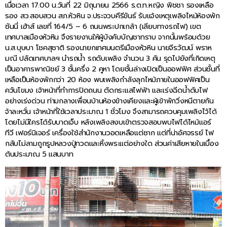
เมื่อเวลา 17.00 น.วันที่ 22 มิถุนายน 2566 ร.ต.ท.หญิง พิชชา รองเหลือ
รอง สว.สอบสวน สภ.หัวหิน จ.ประจวบคีรีขันธ์ รับแจ้งเหตุเพลิงไหม้ห้องพัก
ซันนี่ เฮ้าส์ เลขที่ 164/5 – 6 ถนนพระปกเกล้า (เลียบทางรถไฟ) เขต
เทศบาลเมืองหัวหิน จึงรายงานให้ผู้บังคับบัญชาทราบ จากนั้นพร้อมด้วย
น.ส.บุษบา โชคสุชาติ รองนายกเทศมนตรีเมืองหัวหิน นายจีรวัฒน์ พราห
มณี ปลัดเทศบาลฯ นำรถน้ำ รถดับเพลิง จำนวน 3 คัน รุดไปยังที่เกิดเหตุ
เป็นอาคารพาณิชย์ 3 ชั้นครึ่ง 2 คูหา โดยชั้นล่างเปิดเป็นออฟฟิศ ส่วนชั้นที่
เหลือเป็นห้องพักกว่า 20 ห้อง พบเพลิงกำลังลุกไหม้ภายในออฟฟิศเป็น
ควันโขมง เจ้าหน้าที่ทำการปิดถนน ตัดกระแสไฟฟ้า และเร่งฉีดน้ำดับไฟ
อย่างเร่งด่วน ท่ามกลางเพื่อนบ้านห้องข้างเคียงและผู้เข้าพักวิ่งหนีตายกัน
จ้าละหวั่น เจ้าหน้าที่ใช้เวลาประมาณ 1 ชั่วโมง จึงสามารถควบคุมเพลิงไว้ได้
โดยไม่มีใครได้รับบาดเจ็บ หลังเพลิงสงบเข้าตรวจสอบพบไฟได้ไหม้แอร์
ทีวี เฟอร์นิเจอร์ เครื่องใช้สำนักงานวอดเหลือแต่ซาก แต่ที่น่าอัศจรรย์ ไฟ
กลับไม่ลามถูกรูปหลวงปู่ทวดและหิ้งพระแต่อย่างใด ส่วนค่าเสียหายในเบื้อง
ต้นประมาณ 5 แสนบาท