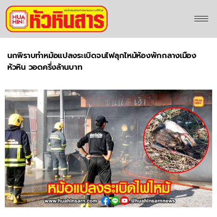
นกพิราบทำหม้อแปลงระเบิดจนไฟลุกไหม้ห้องพักกลางเมือง
หัวหิน วอดครึ่งล้านบาท