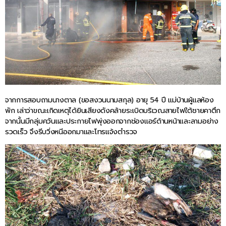
จากการสอบถามนางตาล (ขอสงวนนามสกุล) อายุ 54 ปี แม่บ้านผู้แลห้อง
พัก เล่าว่าขณะเกิดเหตุได้ยินเสียงดังคล้ายระเบิดบริเวณสายไฟใต้ชายคาตึก
จากนั้นมีกลุ่มควันและประกายไฟพุ่งออกจากช่องแอร์ด้านหน้าและลามอย่าง
รวดเร็ว จึงรีบวิ่งหนีออกมาและโทรแจ้งตำรวจ