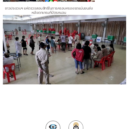
ชาวประจวบฯ แห่ตรวจสอบสิทธิในการครอบครองรถแน่นขนส่ง
หลังตกเกณฑ์บัตรคนจน