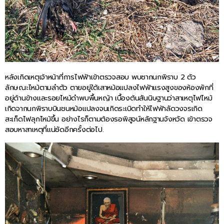
หลังเกิดเหตุเจ้าหน้าที่การไฟฟ้าเข้าตรวจสอบ พบซากนกพิราบ 2 ตัว
ลักษณะไหม้ตามลำตัว ตายอยู่ใต้เสาหม้อแปลงไฟฟ้าแรงสูงของห้องพักที่
อยู่ด้านข้างและรอยไหม้ดำพบพื้นหญ้า เบื้องต้นสันนิษฐานว่าสาเหตุไฟไหม้
เกิดจากนกพิราบบินชนหม้อแปลงจนเกิดระเบิดทำให้ไฟฟ้าลัดวงจรเกิด
สะเก็ดไฟลุกไหม้ขึ้น อย่างไรก็ตามต้องรอพิสูจน์หลักฐานจังหวัด เข้าตรวจ
สอบหาสาเหตุที่แน่ชัดอีกครั้งต่อไป.