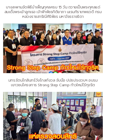
บางสะพานจัดพิธีบำเพ็ญกุศลครบ 15 วัน ถวายเป็นพระกุศลแด่
สมเด็จพระเจ้าลูกเธอ เจ้าฟ้าพัชรกิติยาภา นเรนทิราเทพยวดี กรม
หลวงราชสาริณีศิริพัชร มหาวัชรราชธิดา
มทร.รัตนโกสินทร์วังไกลกังวล จับมือ ปปช.ประจวบฯ อบรม
เยาวชนโครงการ Strong Step Camp ก้าวใหม่ไร้ทุจริต