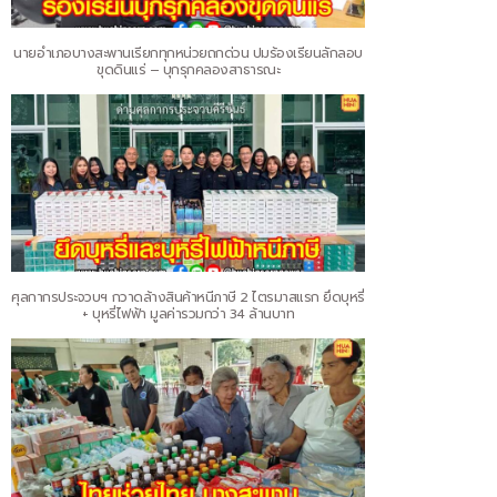
นายอำเภอบางสะพานเรียกทุกหน่วยถกด่วน ปมร้องเรียนลักลอบ
ขุดดินแร่ – บุกรุกคลองสาธารณะ
ศุลกากรประจวบฯ กวาดล้างสินค้าหนีภาษี 2 ไตรมาสแรก ยึดบุหรี่
+ บุหรี่ไฟฟ้า มูลค่ารวมกว่า 34 ล้านบาท