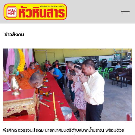
ข่าวสังคม
พีรศักดิ์ จิวรรจนะโรดม นายกเทศมนตรีตำบลปากน้ำปราณ พร้อมด้วย