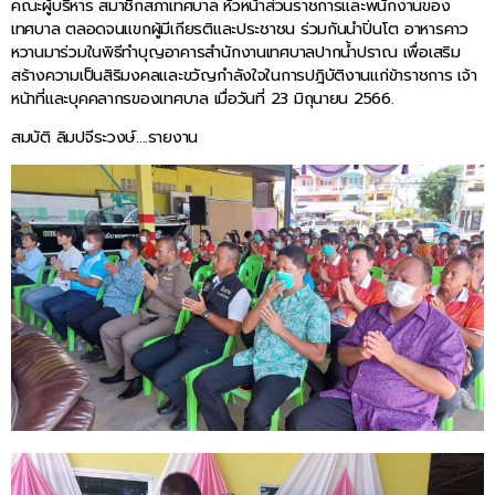
คณะผู้บริหาร สมาชิกสภาเทศบาล หัวหน้าส่วนราชการและพนักงานของ
เทศบาล ตลอดจนแขกผู้มีเกียรติและประชาชน ร่วมกันนำปิ่นโต อาหารคาว
หวานมาร่วมในพิธีทำบุญอาคารสำนักงานเทศบาลปากน้ำปราณ เพื่อเสริม
สร้างความเป็นสิริมงคลและขวัญกำลังใจในการปฎิบัติงานแก่ข้าราชการ เจ้า
หน้าที่และบุคคลากรของเทศบาล เมื่อวันที่ 23 มิถุนายน 2566.
สมบัติ ลิมปจีระวงษ์….รายงาน