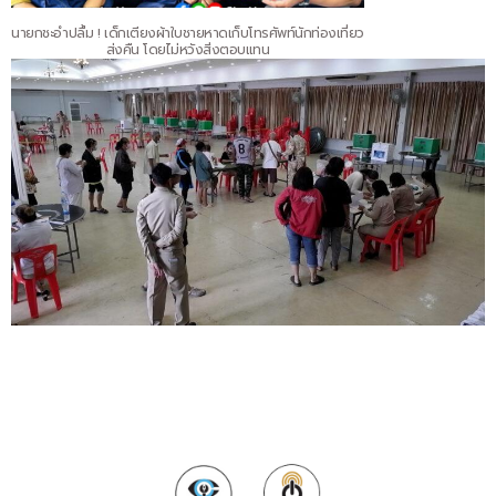
นายกชะอำปลื้ม ! เด็กเตียงผ้าใบชายหาดเก็บโทรศัพท์นักท่องเที่ยว
ส่งคืน โดยไม่หวังสิ่งตอบแทน