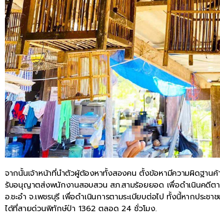
จากนั้นเจ้าหน้าที่นำตัวผู้ต้องหาทั้งสองคน ตั้งข้อหามีความผิดฐาน
รับอนุญาตส่งพนักงานสอบสวน สภ.สามร้อยยอด เพื่อดำเนินคดีตา
อ.ชะอำ จ.เพชรบุรี เพื่อดำเนินการตามระเบียบต่อไป ทั้งนี้หากปร
ได้ที่สายด่วนพิทักษ์ป่า 1362 ตลอด 24 ชั่วโมง.