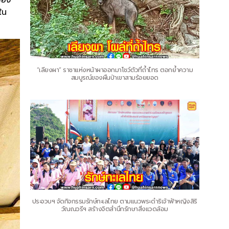
ใน
“เลียงผา” ราชาแห่งหน้าผาออกมาโชว์ตัวที่ถ้ำไทร ตอกย้ำความ
สมบูรณ์ของผืนป่าเขาสามร้อยยอด
ประจวบฯ จัดกิจกรรมรักษ์ทะเลไทย ตามแนวพระดำริเจ้าฟ้าหญิงสิริ
วัณณวรีฯ สร้างจิตสำนึกรักษาสิ่งแวดล้อม