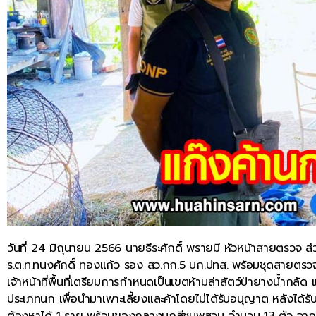
วันที่ 24 มิถุนายน 2566 นายธีระศักดิ์ พรายมี หัวหน้าสายตรวจ ส่วนอ
ร.ต.ท.ทนงศักดิ์ ทองแก้ว รอง สว.กก.5 บก.ปทส. พร้อมชุดสายตรวจส่วน
เจ้าหน้าที่พื้นที่เตรียมการกำหนดเป็นเขตห้ามล่าสัตว์ป่ายางน้ำกล
ประเภทนก เพื่อนำมาเพาะเลี้ยงและค้าโดยไม่ได้รับอนุญาต หลังได้รั
ต้องหาได้ 1 ราย พร้อมของกลางนกสีชมพูสวน จำนวน 13 ตัว จากนั้น