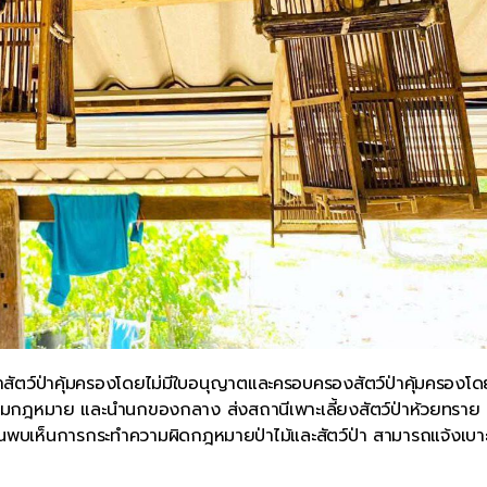
ค้าสัตว์ป่าคุ้มครองโดยไม่มีใบอนุญาตและครอบครองสัตว์ป่าคุ้มครองโดย
มกฎหมาย และนำนกของกลาง ส่งสถานีเพาะเลี้ยงสัตว์ป่าห้วยทราย
ะชาชนพบเห็นการกระทำความผิดกฎหมายป่าไม้และสัตว์ป่า สามารถแจ้งเบา