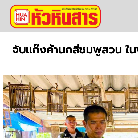
จับแก๊งค้านกสีชมพูสวน ใน