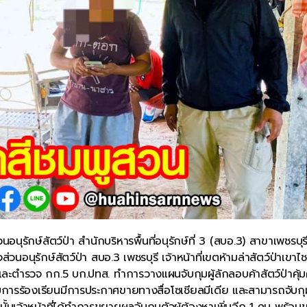
นุรักษ์สัตว์ป่า สำนักบริหารพื้นที่อนุรักษ์ที่ 3 (สบอ.3) สาขาเพชรบุร
อนุรักษ์สัตว์ป่า สบอ.3 เพชรบุรี เจ้าหน้าที่เขตห้ามล่าสัตว์ป่าเขาไ
ัด และตำรวจ กก.5 บก.ปทส. ทำการวางแผนจับกุมผู้ลักลอบค้าสัตว์ป่าคุ
บการร้องเรียนมีการประกาศขายทางสื่อโซเชียลมีเดีย และสามารถจับกุม
เจ้าหน้าที่ได้ทำการขยายผลจับกุมตัวผู้ต้องหาเพิ่มอีก 1 คน พร้อม