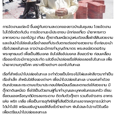
การจัดงานแต่ละปี ขึ้นอยู่กับความสะดวกของชาวบ้านในชุมชน โดยจัดงาน
ไม่ได้ยึดติดกับวัน การจัดงานจะมีประชาชน นักท่องเที่ยว นำอาหารคาว
อาหารหวาน ดอกไม้รูป เทียน ตุ๊กตาดินเหนียวนุ่งห่มด้วยเสื้อผ้าสีสันสวยงาม
และเงินนำไปใส่ลงในเรือจำลองที่ประดับตกแต่งอย่างสวยงาม ซึ่งก่อนจะนำ
เรือไปลอยในทะเล ชาวบ้านจะมีการทำบุญตักบาตร พระสงฆ์สวดเจริญ
พระพุทธมนต์ เพื่อเป็นสิริมงคล ขับไล่สิ่งอัปมงคล สิ่งเลวร้าย ก่อนเคลื่อน
เรือออกไปจะมีการจุดประทัด แล้วจึงนำปล่อยเรือให้ล่องลอยไปในทะเล เพื่อ
นำเอาความทุกข์โศก เคราะห์ร้ายต่างๆ ออกไปกับทะเล
เรือที่สำหรับนำไปปล่อยในทะเล จะทำด้วยเป็นโครงไม้ไผ่และผ้าสีขาวมาทำเป็น
เรือลำเล็ก สำหรับใส่สิ่งของต่างๆ เพื่อนำไปปล่อยในทะเล บางแห่งทำด้วย
ต้นกล้วยและกระดาษแก้วมาประกอบให้เหมือนเรือและตกแต่งให้สวยงาม มี
ตุ๊กตาดินเหนียว ซึ่งใช้เป็นตัวแทนผู้ที่มาทำบุญและบุคคลในครอบครัว เขียน
ชื่อตนเองหรือญาติมิตรลงกระดาษ ติดกับตัวตุ๊กตา รวมถึงข้าวสาร อาหาร
แห้ง พริก เกลือ เพื่อเป็นการอุทิศให้ผู้ที่เสียชีวิตในทะเลจากเหตุการณ์ต่างๆ
ได้นำไปใช้ พร้อมอธิษฐานขอให้สิ่งชั่วร้ายต่างๆ พ้นไปและไปวางไว้ในเรือ
เพื่อเตรียมนำไปปล่อยลงทะเล