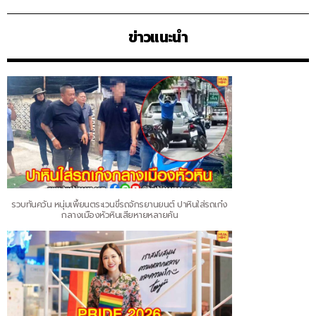
ข่าวแนะนำ
รวบทันควัน หนุ่มเพี้ยนตระเวนขี่รถจักรยานยนต์ ปาหินใส่รถเก๋ง
กลางเมืองหัวหินเสียหายหลายคัน