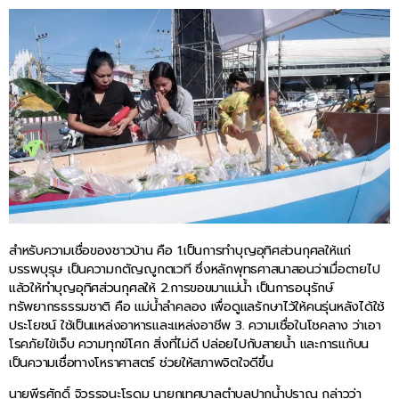
สำหรับความเชื่อของชาวบ้าน คือ 1.เป็นการทำบุญอุทิศส่วนกุศลให้แก่
บรรพบุรุษ เป็นความกตัญญูกตเวที ซึ่งหลักพุทธศาสนาสอนว่าเมื่อตายไป
แล้วให้ทำบุญอุทิศส่วนกุศลให้ 2.การขอขมาแม่น้ำ เป็นการอนุรักษ์
ทรัพยากรธรรมชาติ คือ แม่น้ำลำคลอง เพื่อดูแลรักษาไว้ให้คนรุ่นหลังได้ใช้
ประโยชน์ ใช้เป็นแหล่งอาหารและแหล่งอาชีพ 3. ความเชื่อในโชคลาง ว่าเอา
โรคภัยไข้เจ็บ ความทุกข์โศก สิ่งที่ไม่ดี ปล่อยไปกับสายน้ำ และการแก้บน
เป็นความเชื่อทางโหราศาสตร์ ช่วยให้สภาพจิตใจดีขึ้น
นายพีรศักดิ์ จิวรรจนะโรดม นายกเทศบาลตำบลปากน้ำปราณ กล่าวว่า