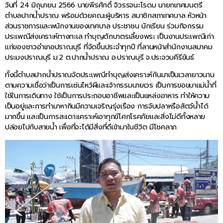
วันที่ 24 มิถุนายน 2566 นายพีรศักดิ์ จิวรรจนะโรดม นายกเทศมนตรี
ตำบลปากน้ำปราณ พร้อมด้วยคณะผู้บริหาร สมาชิกสภาเทศบาล หัวหน้า
ส่วนราชการและพนักงานของเทศบาล ประชาชน นักเรียน ร่วมกิจกรรม
ประเพณีส่งเคราะห์ทางทะเล ทำบุญตักบาตรเลี้ยงพระ เป็นงานประเพณีเก่า
แก่ของชาวอำเภอปราณบุรี ที่จัดขึ้นประจำทุกปี ที่ลานหน้าสำนักงานสมาคม
ประมงปราณบุรี ม.2 ต.ปากน้ำปราณ อ.ปราณบุรี จ.ประจวบคีรีขันธ์
ทั้งนี้ตำบลปากน้ำปราณจัดประเพณีทำบุญส่งเคราะห์กันมาเป็นเวลายาวนาน
ตามความเชื่อว่าเป็นการเซ่นไหว้ผีและเจ้ากรรมนายเวร เป็นการขอขมาแม่น้ำที่
ใช้ในการเดินทาง ใช้เป็นการประกอบอาชีพและเป็นแหล่งอาหาร ทำให้ความ
เป็นอยู่และการทำมาหากินมีความเจริญรุ่งเรือง การจับปลาหรือสัตว์น้ำได้
มากขึ้น และเป็นการสะเดาะเคราะห์เอาทุกข์โศกโรคภัยและสิ่งไม่ดีทั้งหลาย
ปล่อยไปกับสายน้ำ เพื่อที่จะได้มีสิ่งที่ดีเข้ามาในชีวิต มีโชคลาภ