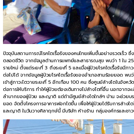
ปัจจุบันสถานการณ์โรคไตเรื้อรังของคนไทยเพิ่มขึ้นอย่างรวดเร็ว ซึ
ตลอดชีวิต จากข้อมูลด้านการแพทย์และสาธารณสุข พบว่า 1 ใน 25 
รายใหม่ ตั้งแต่ระยะที่ 3 ถึงระยะที่ 5 และเมื่อผู้ป่วยโรคไตเรื้อรังมี
ต่อไปได้ จากข้อมูลผู้ป่วยโรคไตเรื้อรังของอำเภอสามร้อยยอด พบว่าม
เข้าสู่ภาวะไตวายระยะที่ 5 อีกเกือบ 100 คน ซึ่งศูนย์ล้างไตในจ
ต่อการให้บริการ ทำให้ผู้ป่วยต้องเดินทางไปล้างไตที่อื่น นอกจากจะเ
ลำบากของผู้ป่วย และญาติ แต่ถ้ามีศูนย์ล้างไตใกล้ๆ บ้าน จะช่วยบรร
ยอด จัดตั้งโครงการอาคารฟอกไตขึ้น เพื่อให้ผู้ป่วยได้รับการล้างไ
และญาติ ในวันวางศิลาฤกษ์นี้ มีบริษัท ห้างร้าน กลุ่มองค์กรและชาวบ