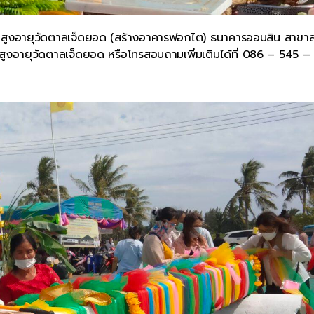
ผู้ป่วยสูงอายุวัดตาลเจ็ดยอด (สร้างอาคารฟอกไต) ธนาคารออมสิน สาขา
ูงอายุวัดตาลเจ็ดยอด หรือโทรสอบถามเพิ่มเติมได้ที่ 086 – 545 –