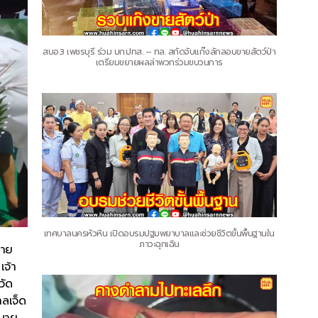
สบอ.3 เพชรบุรี ร่วม บก.ปทส. – ทล. สกัดจับแก๊งลักลอบขายสัตว์ป่า
เตรียมขยายผลล่าพวกร่วมขบวนการ
เทศบาลนครหัวหิน เปิดอบรมปฐมพยาบาลและช่วยชีวิตขั้นพื้นฐานใน
ภาวะฉุกเฉิน
่าย
เจ้า
วัด
าลเจ็ด
 นาย