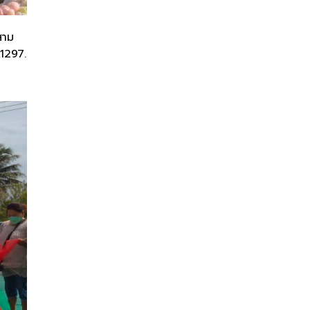
สาม
 1297.