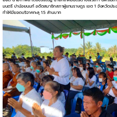
มนตรี ปาน้อยนนท์ อดีตสมาชิกสภาผู้แทนราษฎร เขต 1 จังหวัดประจ
ทำให้มียอดบริจาคทะลุ 1.5 ล้านบาท