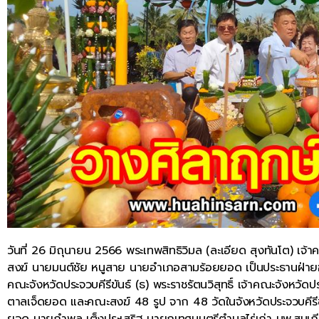
วันที่ 26 มิถุนายน 2566 พระเทพสิทธิวิมล (ละเอียด สุงทันโต) 
สงฆ์ นายมนต์ชัย หนูสาย นายอำเภอสามร้อยยอด เป็นประธานฝ่ายฆร
คณะจังหวัดประจวบคีรีขันธ์ (ธ) พระราชรัตนวิสุทธิ์ เจ้าคณะจังหวัด
ตาลเจ็ดยอด และคณะสงฆ์ 48 รูป จาก 48 วัดในจังหวัดประจวบคีรีขันธ
ยอด นายกำพล เต็งประเสริฐ นายกเทศมนตรีตำบลไร่เก่า นพ.สมเกียรติ 