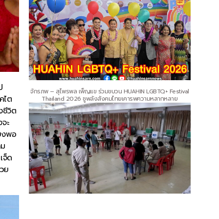
ป
จักรภพ – สุไพรพล เพ็ญแข ร่วมขบวน HUAHIN LGBTQ+ Festival
รคไต
Thailand 2026 ชูพลังสังคมไทยเคารพความหลากหลาย
งชีวิต
งจะ
ียงพอ
าม
เจ็ด
่วย