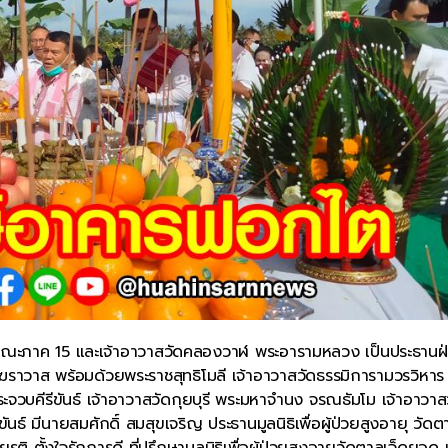
เจ้าคณะภาค 15 และเจ้าอาวาสวัดคลองวาฬ พระอารามหลวง เป็นประธานฝ
าวาส พร้อมด้วยพระราชสุทธิโมลี เจ้าอาวาสวัดธรรมิการามวรวิหาร 
ประจวบคีรีขันธ์ เจ้าอาวาสวัดกุยบุรี พระมหาจำนง จรณธัมโม เจ้าอาวาส
์ มีนายสมศักดิ์ สมสุขเจริญ ประธานมูลนิธิเพื่อผู้ป่วยสูงอายุ วัดต
ตั้งใจรักการดี ที่ปรึกษามูลนิธิเพื่อผู้ป่วยสูงอายุวัดตาลเจ็ดยอด