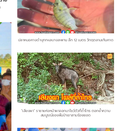
ก
ปลาหมอคางดำบุกทะเลบางสะพาน ลึก 12 เมตร วิกฤตลามเกินคาด
“เลียงผา” ราชาแห่งหน้าผาออกมาโชว์ตัวที่ถ้ำไทร ตอกย้ำความ
สมบูรณ์ของผืนป่าเขาสามร้อยยอด