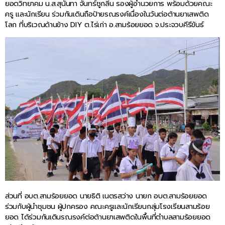
ยอดวิทยาคม น.ส.สุนันทา จันทร์ชูกลิ่น รองผู้อำนวยการ พร้อมด้วยคณะ
ครู และนักเรียน ร่วมกันเดินถือป้ายรณรงค์เนื่องในวันต่อต้านยาเสพติด
โลก ที่บริเวณด้านข้าง DIY ต.ไร่เก่า อ.สามร้อยยอด จ.ประจวบคีรีขันธ์
ส่วนที่ อบต.สามร้อยยอด นายธิติ เนตรสว่าง นายก อบต.สามร้อยยอด
ร่วมกับผู้นำชุมชน ผู้ปกครอง คณะครูและนักเรียนกลุ่มโรงเรียนสามร้อย
ยอด ได้ร่วมกันเดินรณรงค์ต่อต้านยาเสพติดในพื้นที่ตำบลสามร้อยยอด