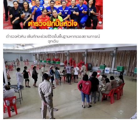
ตำรวจหัวหิน เพิ่มทักษะช่วยชีวิตขั้นพื้นฐานหากเจอสถานการณ์
ฉุกเฉิน