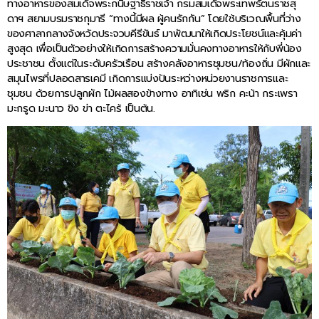
ทางอาหารของสมเด็จพระกนิษฐาธิราชเจ้า กรมสมเด็จพระเทพรัตนราชสุ
ดาฯ สยามบรมราชกุมารี “ทางนี้มีผล ผู้คนรักกัน” โดยใช้บริเวณพื้นที่ว่าง
ของศาลากลางจังหวัดประจวบคีรีขันธ์ มาพัฒนาให้เกิดประโยชน์และคุ้มค่า
สูงสุด เพื่อเป็นตัวอย่างให้เกิดการสร้างความมั่นคงทางอาหารให้กับพี่น้อง
ประชาชน ตั้งแต่ในระดับครัวเรือน สร้างคลังอาหารชุมชน/ท้องถิ่น มีผักและ
สมุนไพรที่ปลอดสารเคมี เกิดการแบ่งปันระหว่างหน่วยงานราชการและ
ชุมชน ด้วยการปลูกผัก ไม้ผลสองข้างทาง อาทิเช่น พริก คะน้า กระเพรา
มะกรูด มะนาว ขิง ข่า ตะไคร้ เป็นต้น.