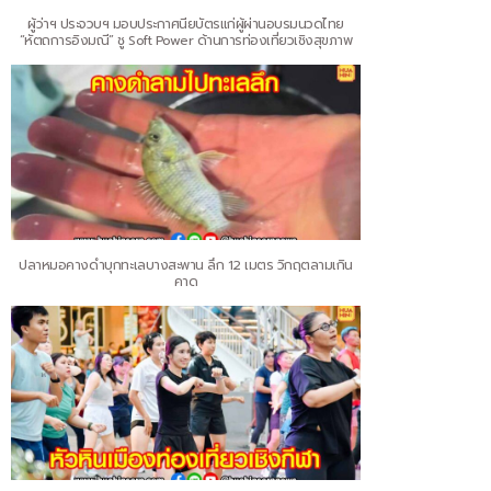
ผู้ว่าฯ ประจวบฯ มอบประกาศนียบัตรแก่ผู้ผ่านอบรมนวดไทย
“หัตถการอิงมณี” ชู Soft Power ด้านการท่องเที่ยวเชิงสุขภาพ
ปลาหมอคางดำบุกทะเลบางสะพาน ลึก 12 เมตร วิกฤตลามเกิน
คาด