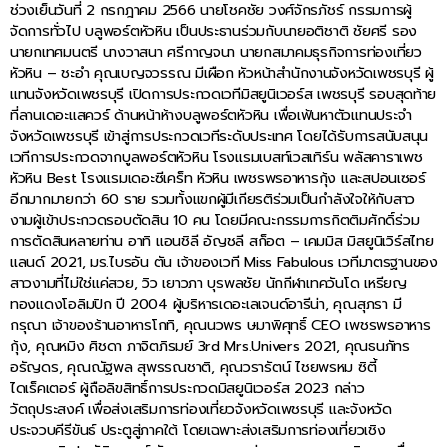
ช่วงเย็นวันที่ 2 กรกฎาคม 2566 นายโชคชัย วงศ์จักรภัชร์ กรรมการผู้
จัดการทั่วไป บลูพอร์ตหัวหิน เป็นประธานร่วมกับนายอติชาติ ชัยศรี รอง
นายกเทศมนตรี นางวาสนา ศรีกาญจนา นายกสมาคมธุรกิจการท่องเที่ยว
หัวหิน – ชะอำ คุณเบญจวรรณ มีเผือก หัวหน้าสำนักงานจังหวัดเพชรบุรี ผู้
แทนจังหวัดเพชรบุรี เปิดการประกวดเวทีมิสยูนิเวอร์ส เพชรบุรี รอบสุดท้าย
ที่ลานเดอะแสควร์ ด้านหน้าห้างบลูพอร์ตหัวหิน เพื่อเฟ้นหาตัวแทนประจำ
จังหวัดเพชรบุรี เข้าสู่การประกวดเวทีระดับประเทศ โดยได้รับการสนับสนุน
เวทีการประกวดจากบูลพอร์ตหัวหิน โรงแรมเบสท์เวสเทิร์น พลัสคาราเพช
หัวหิน Best โรงแรมเดอะซีเคร็ท หัวหิน เพชรพรอาหารกุ้ง และสปอนเซอร์
อีกมากมายกว่า 60 ราย รวมทั้งแขกผู้มีเกียรติร่วมเป็นกำลังใจให้กับสาว
งามผู้เข้าประกวดรอบตัดสิน 10 คน โดยมีคณะกรรมการกิตติมศักดิ์ร่วม
การตัดสินหลายท่าน อาทิ แอนชิลี อัญชลี สก็อต – เคมมิส มิสยูนิเวิร์สไทย
แลนด์ 2021, มร.ไบรอัน ตัน เจ้าของเวที Miss Fabulous เวทีมาตรฐานของ
สาวงามที่ไม่ใช่แค่สวย, วิว เยาวภา บุรพลชัย นักกีฬาเทควันโด เหรียญ
ทองแดงโอลิมปิก ปี 2004 ผู้บริหารเดอะเลเจนด์อารีน่า, คุณสุภรา มี
กรุณา เจ้าของร้านอาหารโกทิ, คุณนวพร ษมาพิศุทธิ์ CEO เพชรพรอาหาร
กุ้ง, คุณหมิง ศิชดา ภาจิตภิรมย์ 3rd Mrs.Univers 2021, คุณธนภัทร
อรัญดร, คุณณัฐพล สุพรรณชาติ, คุณวรารัตน์ ไชยพรหม ซิตี้
ไดเร็คเตอร์ ผู้ถือลิขสิทธิ์การประกวดมิสยูนิเวอร์ส 2023 กล่าว
วัตถุประสงค์ เพื่อส่งเสริมการท่องเที่ยวจังหวัดเพชรบุรี และจังหวัด
ประจวบคีรีขันธ์ ประตูสู่ภาคใต้ โดยเฉพาะส่งเสริมการท่องเที่ยวเชิง