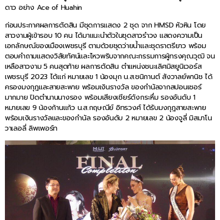
ดาว อย่าง Ace of Huahin
ก่อนประกาศผลการตัดสิน มีชุดการแสดง 2 ชุด จาก HMSD หัวหิน โดย
สาวงามผู้เข้ารอบ 10 คน ได้มาแนะนำตัวในชุดสาวรำวง แสดงความเป็น
เอกลักษณ์ของเมืองเพชรบุรี ตามด้วยชุดว่ายน้ำและชุดราตรียาว พร้อม
ตอบคำถามแสดงวิสัยทัศน์และไหวพริบจากคณะกรรมการผู้ทรงคุณวุฒิ จน
เหลือสาวงาม 5 คนสุดท้าย ผลการตัดสิน ตำแหน่งชนะเลิศมิสยูนิเวอร์ส
เพชรบุรี 2023 ได้แก่ หมายเลข 1 น้องมุก น.ส.ชนิกานต์ สังวาลย์พานิช ได้
ครองมงกุฎและสายสะพาย พร้อมเงินรางวัล ของกำนัลจากสปอนเซอร์
มากมาย ปิดตำนานนางรอง พร้อมเสียงเชียร์ดังกระหึ่ม รองอันดับ 1
หมายเลข 9 น้องก้านแก้ว น.ส.กฤษณีย์ อิทรวงศ์ ได้รับมงกุฎสายสะพาย
พร้อมเงินรางวัลและของกำนัล รองอันดับ 2 หมายเลข 2 น้องจูลี่ มิสมาโน
วาเลอลี่ ลิพเพอร์ท