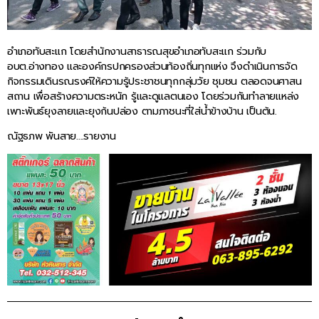
อำเภอทับสะแก โดยสำนักงานสาธารณสุขอำเภอทับสะแก ร่วมกับ
อบต.อ่างทอง และองค์กรปกครองส่วนท้องถิ่นทุกแห่ง จึงดำเนินการจัด
กิจกรรมเดินรณรงค์ให้ความรู้ประชาชนทุกกลุ่มวัย ชุมชน ตลอดจนศาสน
สถาน เพื่อสร้างความตระหนัก รู้และดูแลตนเอง โดยร่วมกันทำลายแหล่ง
เพาะพันธ์ยุงลายและยุงก้นปล่อง ตามภาชนะที่ใส่น้ำข้างบ้าน เป็นต้น.
ณัฐธภพ พันสาย….รายงาน