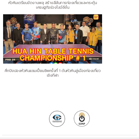
หัวหินเตรียมจัดงานพลุ สร้างสีสันการท่องเที่ยวและกระตุ้น
เศรษฐกิจช่วงโลว์ซีซั่น
ศึกปิงปองหัวหินแชมเปี้ยนชิพครั้งที่ 1 ดันหัวหินสู่เมืองท่องเที่ยว
เชิงกีฬา