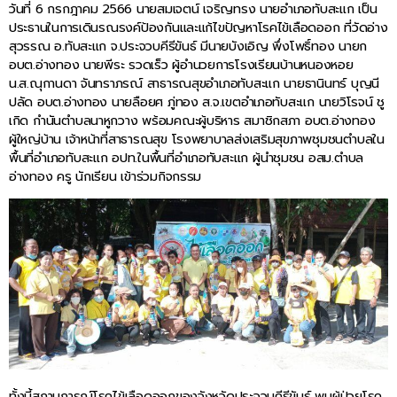
วันที่ 6 กรกฎาคม 2566 นายสมเจตน์ เจริญทรง นายอำเภอทับสะแก เป็น
ประธานในการเดินรณรงค์ป้องกันและแก้ไขปัญหาโรคไข้เลือดออก ที่วัดอ่าง
สุวรรณ อ.ทับสะแก จ.ประจวบคีรีขันธ์ มีนายบังเอิญ พึ่งโพธิ์ทอง นายก
อบต.อ่างทอง นายพีระ รวดเร็ว ผู้อำนวยการโรงเรียนบ้านหนองหอย
น.ส.ณุกานดา จันทราภรณ์ สาธารณสุขอำเภอทับสะแก นายธานินทร์ บุญนี
ปลัด อบต.อ่างทอง นายลือยศ ภู่ทอง ส.จ.เขตอำเภอทับสะแก นายวิโรจน์ ชู
เกิด กำนันตำบลนาหูกวาง พร้อมคณะผู้บริหาร สมาชิกสภา อบต.อ่างทอง
ผู้ใหญ่บ้าน เจ้าหน้าที่สาธารณสุข โรงพยาบาลส่งเสริมสุขภาพชุมชนตำบลใน
พื้นที่อำเภอทับสะแก อปท.ในพื้นที่อำเภอทับสะแก ผู้นำชุมชน อสม.ตำบล
อ่างทอง ครู นักเรียน เข้าร่วมกิจกรรม
ทั้งนี้สถานการณ์โรคไข้เลือดออกของจังหวัดประจวบคีรีขันธ์ พบผู้ป่วยโรค