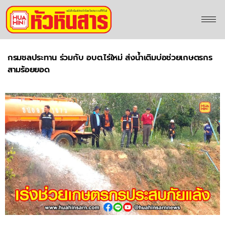
กรมชลประทาน ร่วมกับ อบต.ไร่ใหม่ ส่งน้ำเติมบ่อช่วยเกษตรกร
สามร้อยยอด