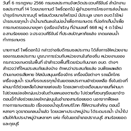
วันที่ 6 กรกฎาคม 2566 กรมชลประทานจังหวัดประจวบคีรีขันธ์ สำนักงาน
ชลประทานที่ 14 โดยนายกานต์ โพธิ์ดอกไม้ ผู้อำนวยการโครงการส่งน้ำและ
บำรุงรักษาปราณบุรี พร้อมด้วยนายไพโรจน์ มีประมูล นายก อบต.ไร่ใหม่
นำรถบรรทุกน้ำ นำน้ำมาเติมลงในบ่อน้ำเพื่อการเกษตร ที่บ่อกักเก็บน้ำเพื่อ
การเกษตรของนางยุพา รุ่งเรืองจำเริญ ที่บ้านเลขที่ 668 หมู่ 4 ต.ไร่ใหม่
อ.สามร้อยยอด จ.ประจวบคีรีขันธ์ ที่ประสบปัญหาภัยแล้ง ขาดแคลนน้ำ
ทำการเกษตร
นายกานต์ โพธิ์ดอกไม้ กล่าวว่าอธิบดีกรมชลประทาน ได้สั่งการให้หน่วยงาน
ของกรมชลประทาน บูรณาการร่วมกับหน่วยงานในท้องถิ่น หน่วยงานของ
กระทรวงเกษตรในพื้นที่ เข้าสำรวจพื้นที่โดยร่วมกับนายก อบต. ต่างๆ
สำรวจว่าที่ไหนประสบภัยแล้งบ้าง ถ้าพบว่าประสบภัยแล้ง จนพืชผลผลิต
ด้านเกษตรเสียหาย ให้สนับสนุนเครื่องจักร เครื่องมือต่างๆ รถแม็คโคร
เครื่องสูบน้ำ รวมทั้งรถบรรทุกน้ำในเขตชลประทานเข้าช่วยเหลือ ซึ่งในช่วงที่
ผ่านมาได้ช่วยเหลือไปหลายแห่งแล้ว โดยเฉพาะช่วงเดือนเมษายนที่ผ่านมา
ไปช่วยแปลงใหญ่มะม่วงในตำบลหนองตาแต้ม ไปช่วยที่สวนทุเรียนเขาจ้าว
ตอนนี้กำลังช่วยแปลงใหญ่ขนุนในอำเภอสามร้อยยอด นอกจากพืชผล
ทางการเกษตรแล้ว เรื่องของน้ำอุปโภคบริโภค ก็ให้ความสำคัญ ตอนนี้
หลายๆ จุดขาดแคลนน้ำแล้ว โดยเฉพาะประปาหมู่บ้าน ได้ระดมรถน้ำ นำน้ำไป
เติมให้กับประปาหมู่บ้านหลายๆ แห่ง ทั้งในเขตอำเภอปราณบุรี สามร้อยยอด
และกุยบุรี