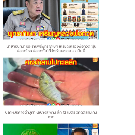
‘นายกอนุทิน’ ประธานพิธีพุทธาภิเษก เหรียญหลวงพ่อทวด ‘รุ่น
ปลอดโรค ปลอดภัย’ ที่วัดห้วยมงคล 27 มิ.ย.นี้
ปลาหมอคางดำบุกทะเลบางสะพาน ลึก 12 เมตร วิกฤตลามเกิน
คาด