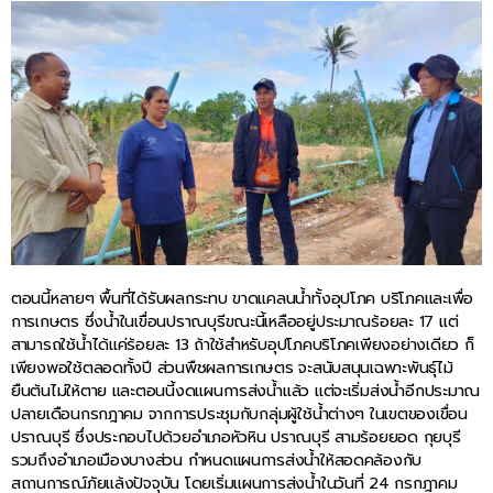
ตอนนี้หลายๆ พื้นที่ได้รับผลกระทบ ขาดแคลนน้ำทั้งอุปโภค บริโภคและเพื่อ
การเกษตร ซึ่งน้ำในเขื่อนปราณบุรีขณะนี้เหลืออยู่ประมาณร้อยละ 17 แต่
สามารถใช้น้ำได้แค่ร้อยละ 13 ถ้าใช้สำหรับอุปโภคบริโภคเพียงอย่างเดียว ก็
เพียงพอใช้ตลอดทั้งปี ส่วนพืชผลการเกษตร จะสนับสนุนเฉพาะพันธุ์ไม้
ยืนต้นไม่ให้ตาย และตอนนี้งดแผนการส่งน้ำแล้ว แต่จะเริ่มส่งน้ำอีกประมาณ
ปลายเดือนกรกฎาคม จากการประชุมกับกลุ่มผู้ใช้น้ำต่างๆ ในเขตของเขื่อน
ปราณบุรี ซึ่งประกอบไปด้วยอำเภอหัวหิน ปราณบุรี สามร้อยยอด กุยบุรี
รวมถึงอำเภอเมืองบางส่วน กำหนดแผนการส่งน้ำให้สอดคล้องกับ
สถานการณ์ภัยแล้งปัจจุบัน โดยเริ่มแผนการส่งน้ำในวันที่ 24 กรกฎาคม