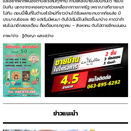
และอยากฝากพี่น้องตำบลไร่ใหม่ทุกท่าน ถ้ามีแหล่งน้ำแบ่งปันกันได้ ก็แบ่ง
ปันกัน นอกจากจะคอยความช่วยเหลือจากทางภาครัฐ เพราะบางทีอาจจะมา
ไม่ทัน ตอนนี้พื้นที่ในตำบลไร่ใหม่ที่ชาวบ้านได้รับผลกระทบจากภัยแล้ง มี
ประมาณร้อยละ 80 แต่เริ่มมีฝนมา ต้นไม้เริ่มมีใบเขียวขึ้นมาบ้าง คาดว่าถ้า
ฝนไม่มาอีกสองเดือน คือเดือนกรกฎาคม – สิงหาคม ต้นไม้ตายอีกแน่นอน.
ภาพ/ข่าว : ฐิติชญา แสงสว่าง
ข่าวแนะนำ