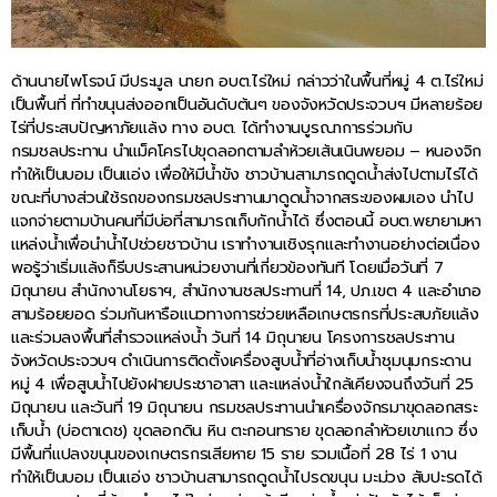
ด้านนายไพโรจน์ มีประมูล นายก อบต.ไร่ใหม่ กล่าวว่าในพื้นที่หมู่ 4 ต.ไร่ใหม่
เป็นพื้นที่ ที่ทำขนุนส่งออกเป็นอันดับต้นๆ ของจังหวัดประจวบฯ มีหลายร้อย
ไร่ที่ประสบปัญหาภัยแล้ง ทาง อบต. ได้ทำงานบูรณาการร่วมกับ
กรมชลประทาน นำแม็คโครไปขุดลอกตามลำห้วยเส้นเนินพยอม – หนองจิก
ทำให้เป็นบอม เป็นแอ่ง เพื่อให้มีน้ำขัง ชาวบ้านสามารถดูดน้ำส่งไปตามไร่ได้
ขณะที่บางส่วนใช้รถของกรมชลประทานมาดูดน้ำจากสระของผมเอง นำไป
แจกจ่ายตามบ้านคนที่มีบ่อที่สามารถเก็บกักน้ำได้ ซึ่งตอนนี้ อบต.พยายามหา
แหล่งน้ำเพื่อนำน้ำไปช่วยชาวบ้าน เราทำงานเชิงรุกและทำงานอย่างต่อเนื่อง
พอรู้ว่าเริ่มแล้งก็รีบประสานหน่วยงานที่เกี่ยวข้องทันที โดยเมื่อวันที่ 7
มิถุนายน สำนักงานโยธาฯ, สำนักงานชลประทานที่ 14, ปภ.เขต 4 และอำเภอ
สามร้อยยอด ร่วมกันหารือแนวทางการช่วยเหลือเกษตรกรที่ประสบภัยแล้ง
และร่วมลงพื้นที่สำรวจแหล่งน้ำ วันที่ 14 มิถุนายน โครงการชลประทาน
จังหวัดประจวบฯ ดำเนินการติดตั้งเครื่องสูบน้ำที่อ่างเก็บน้ำชุมนุมกระดาน
หมู่ 4 เพื่อสูบน้ำไปยังฝายประชาอาสา และแหล่งน้ำใกล้เคียงจนถึงวันที่ 25
มิถุนายน และวันที่ 19 มิถุนายน กรมชลประทานนำเครื่องจักรมาขุดลอกสระ
เก็บน้ำ (บ่อตาเดช) ขุดลอกดิน หิน ตะกอนทราย ขุดลอกลำห้วยเขาแกว ซึ่ง
มีพื้นที่แปลงขนุนของเกษตรกรเสียหาย 15 ราย รวมเนื้อที่ 28 ไร่ 1 งาน
ทำให้เป็นบอม เป็นแอ่ง ชาวบ้านสามารถดูดน้ำไปรดขนุน มะม่วง สับปะรดได้