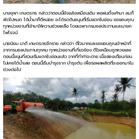
นางยุพา เกษตรกร กล่าวว่าตอนนี้ยังแล้งเหมือนเดิม พอฝนตั้งเค้ามา ลมก็
พัดไปหมด ได้น้ำมาก็ดีหน่อย จะได้รดต้นขนุนที่เริ่มแตกใบอ่อน ขอขอบคุณ
ทุกหน่วยงานที่เข้ามาให้ความช่วยเหลือ โดยเฉพาะกรมชลประทานและนายก
ไพโรจน์
นายนิยม นาดี เกษตรกรอีกราย กล่าวว่า ดีใจมากและขอขอบคุณเจ้าหน้าที่
จากกรมชลประทานทุกคน ทุกหน่วยงานที่เกี่ยวข้อง ดีใจเหมือนถูกหวยเลย
ตอนนี้ขนุนที่สวนเริ่มแตกใบอ่อนแล้ว จากที่ทำท่าจะตาย เมื่อสองเดือนก่อน
ไม่เคยได้น้ำเลย ตอนนี้เริ่มบำรุงราก บำรุงต้น เพื่อรอผลผลิตที่จะออกมาใน
ช่วงต่อไป