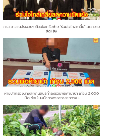
ศาลเยาวชนประจวบฯ ติวเข้มเครือข่าย “ร่วมใจไกล่เกลี่ย” ลดความ
ขัดแย้ง
ฝ่ายปกครองบางสะพานสนธิกำลังรวบพ่อค้ายาบ้า เกือบ 2,000
เม็ด ซ่อนในหม้อกรองอากาศรถกระบะ