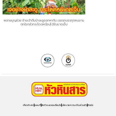
พลายบุญช่วย ช้างเจ้าถิ่นป่าละอูออกหากิน เจอรถบรรทุกคนงาน
ตกใจกลัวกระโดดหนีจนได้รับบาดเจ็บ
เกี่ยวกับเรา
แผนที่
ข้อกำหนดและเงื่อนไข
นโยบายความเป็นส่วนตัว
ติดต่อ