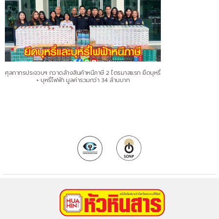
ศุลกากรประจวบฯ กวาดล้างสินค้าหนีภาษี 2 ไตรมาสแรก ยึดบุหรี่
+ บุหรี่ไฟฟ้า มูลค่ารวมกว่า 34 ล้านบาท