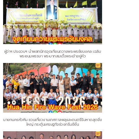
ผู้ว่าฯ ประจวบฯ นำพสกนิกรจุดเทียนถวายพระพรชัยมงคล เฉลิม
พระชนมพรรษา พระบาทสมเด็จพระเจ้าอยู่หัว
นายกนครหัวหิน ชวนเที่ยวงานเทศกาลพลุและดนตรีริมหาดสุดยิ่ง
ใหญ่ กระตุ้นเศรษฐกิจช่วงกรีนซีซั่น