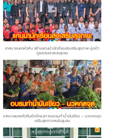
เทศบาลนครหัวหิน สร้างแกนนำนักเรียนส่งเสริมสุขภาพ มุ่งเป้า
ดูแลตนเองและชุมชน
เทศบาลนครหัวหินเปิดโครงการอบรมทำน้ำมันเขียว – นวดกดจุด
เสริมสุขภาวะคนในชุมชน