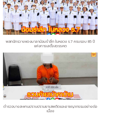
พสกนิกรวางพวงมาลาน้อมรำลึก ในหลวง ร.7 ครบรอบ 85 ปี
แห่งการเสด็จสวรรคต
ตำรวจบางสะพานปราบปรามยาเสพติดและอาชญากรรมอย่างต่อ
เนื่อง