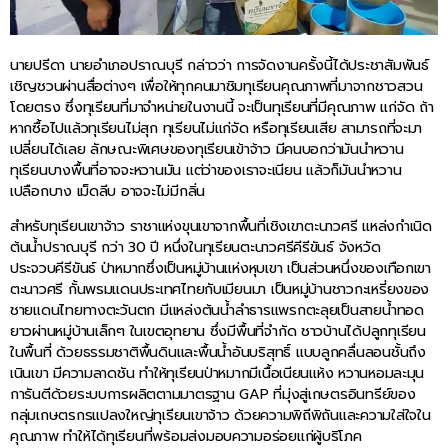
นายปรีดา นายอำเภอปราณบุรี กล่าวว่า การจัดงานครั้งนี้ได้ประชาสัมพันธ์
เชิญชวนผ่านสื่อต่างๆ เพื่อให้ทุกคนมาชิมทุเรียนคุณภาพที่มาจากชาวสวน
โดยตรง ซึ่งทุเรียนที่มาจำหน่ายในงานนี้ จะเป็นทุเรียนที่มีคุณภาพ แก่จัด ถ้า
หากซื้อไปแล้วทุเรียนไม่สุก ทุเรียนไม่แก่จัด หรือทุเรียนเสีย สามารถที่จะมา
เปลี่ยนได้เลย ลักษณะพิเศษของทุเรียนเข้าจ้าว มีคนบอกว่ามันนำหวาน
ทุเรียนบางพื้นที่อาจจะหวานมัน แต่ว่าของเราจะเนียน แล้วก็มันนำหวาน
เปลือกบาง เม็ดลีบ อาจจะไม่มีกลิ่น
สำหรับทุเรียนเขาจ้าว ราชาแห่งขุนเขาจากพื้นที่เชิงเขาตะนาวศรี แหล่งกำเนิด
ต้นน้ำปราณบุรี กว่า 30 ปี หนึ่งในทุเรียนตะนาวศรีคีรีขันธ์ จังหวัด
ประจวบคีรีขันธ์ ป่าหมากซึ่งเป็นหมู่บ้านแห่งหุบเขา เป็นส่วนหนึ่งของเทือกเขา
ตะนาวศรี กั้นพรมแดนประเทศไทยกับเมียนมา เป็นหมู่บ้านชาวกะเหรี่ยงของ
ชายแดนไทยทางตะวันตก มีแหล่งต้นน้ำลำธารแพรกตะลุยเป็นสายน้ำทอด
ยาวผ่านหมู่บ้านเล็กๆ ในเขตอุทยาน ซึ่งมีพื้นที่จำกัด ชาวบ้านได้ปลูกทุเรียน
ในพื้นที่ ด้วยธรรมชาติพื้นดินและพื้นน้ำอันบริสุทธิ์ แบบลูกคลื่นลอนชั้นถึง
เนินเขา มีความลาดชัน ทำให้ทุเรียนป่าหมากมีเนื้อเนียนแห้ง หวานหอมละมุน
การันตีด้วยระบบการผลิตตามมาตรฐาน GAP ที่มุ่งสู่เกษตรอินทรีย์ของ
กลุ่มเกษตรกรแปลงใหญ่ทุเรียนเขาจ้าว ด้วยความพิถีพิถันและความใส่ใจใน
คุณภาพ ทำให้ได้ทุเรียนที่พร้อมส่งมอบความอร่อยแก่ผู้บริโภค