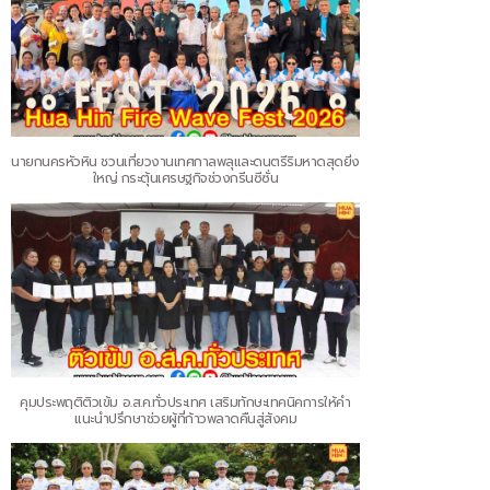
นายกนครหัวหิน ชวนเที่ยวงานเทศกาลพลุและดนตรีริมหาดสุดยิ่ง
ใหญ่ กระตุ้นเศรษฐกิจช่วงกรีนซีซั่น
คุมประพฤติติวเข้ม อ.ส.ค.ทั่วประเทศ เสริมทักษะเทคนิคการให้คำ
แนะนำปรึกษาช่วยผู้ที่ก้าวพลาดคืนสู่สังคม