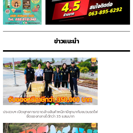
ข่าวแนะนำ
ประจวบฯ เปิดยุทธการกวาดล้างสินค้าหนีภาษีซุกมากับขบวนรถไฟ
ยึดของกลางได้กว่า 3.5 แสนบาท