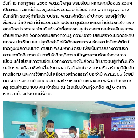
วันที่ 18 กรกฎาคม 2566 พ.ต.อ.ไพทูล พรมเขียน ผกก.สภ.เมืองประจวบฯ
เปิดเผยว่า สถานีตำรวจภูธรเมืองประจวบคีรีขันธ์ โดย พ.ต.ท.ชุมพล บาง
จันทร์ทึก รองผู้กำกับปราบปราม พ.ต.ท.ศักดิ์ดา จำปาทอง รองผู้กำกับ
สืบสวน นำเจ้าหน้าที่ตำรวจชุดปราบปราม ชุดจิตอาสาเราทำดีด้วยหัวใจ ของ
สภ.เมืองประจวบฯ ร่วมกับเจ้าหน้าที่สาธารณสุขโรงพยาบาลส่งเสริมสุขภาพ
ตำบลเกาะหลัก จัดกิจกรรมสร้างความรู้ ความเข้าใจ เสริมสร้างแนวคิดให้กับ
เยาวชนนักเรียน และปลูกจิตสำนึกให้เด็กและเยาวชนรักและปกป้องพิทักษ์
เทิดทูนในสถาบันชาติ ศาสนา พระมหากษัตริย์ เพื่อเป็นการสร้างความรัก
ความสามัคคีของคนในชาติ ฝ่าวิกฤติการณ์ปัญหาความขัดแย้งทางการ
เมือง แก้ไขปัญหาความขัดแย้งทางความคิดในสังคม ให้เยาวชนรู้เท่าทันแก๊ง
กลโกงของมิจฉาชีพในสื่อสังคมออนไลน์ ผ่านโครงการเสริมสร้างภูมิคุ้มกัน
ทางสังคม และการใช้เทคโนโลยีอย่างสร้างสรรค์ ประจำปี พ.ศ.2566 โดยมี
นักเรียนโรงเรียนบ้านทุ่งเคล็ด และโรงเรียนบ้านหนองกก พร้อมด้วยคณะ
ครู รวมจำนวน 100 คน เข้าร่วม ณ โรงเรียนบ้านทุ่งเคล็ด หมู่ 6 ต.เกาะ
หลัก อ.เมืองประจวบคีรีขันธ์