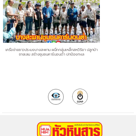
เครือข่ายชาวประมงบางสะพาน ผนึกกลุ่มเหล็กสหวิริยา ปลูกป่า
ชายเลน สร้างชุมชนคาร์บอนต่ำ ปกป้องทะเล