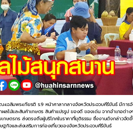
ณะเฉลิมพระเกียรติ ร.9 หน้าศาลากลางจังหวัดประจวบคีรีขันธ์ มีการจ
นำผลไม้และสินค้าเกษตร สินค้าแปรรูป ของดี ของเด่น จากอำเภอต่างๆ
กษตรกร ส่งตรงถึงผู้บริโภคในราคาที่ยุติธรรม ซึ่งงานดังกล่าวจัดขึ
ษฐกิจและส่งเสริมการท่องเที่ยวของจังหวัดประจวบคีรีขันธ์