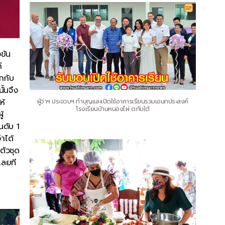
ขัน
่
ูกกับ
ั้นจึง
ห้
ผู้ว่าฯ ประจวบฯ ทำบุญและเปิดใช้อาคารเรียนรวมเอนกประสงค์
โรงเรียนบ้านหนองไผ่ ต.ทับใต้
้
นดับ 1
าได้
ตัวชุด
นเลยที