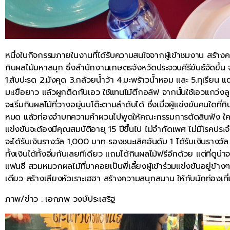
หนึ่งในกิจกรรมภายในงานที่ได้รับความสนใจจากผู้เข้าชมงาน สร้า
กินผลไม้มหาสนุก ซึ่งสำนักงานเกษตรจังหวัดประจวบคีรีขันธ์จัดขึ้น
1.สับปะรด 2.มังคุด 3.กล้วยน้ำว้า 4.มะพร้าวน้ำหอม และ 5.ทุเรียน แต่ก
มะเขือยาว แล้วผูกติดกับเอว ใช้แทนไม้ตีกอล์ฟ จากนั้นใช้เอวแกว่งล
จะเริ่มกินผลไม้ที่วางอยู่บนโต๊ะตามลำดับได้ ซึ่งเมื่อผู้แข่งขันคนใดที่
หมด แล้วท่องจำบทความคำผวนไปพูดให้คณะกรรมการตัดสินฟัง ใครพู
แข่งขันจะต้องมีคุณสมบัติอายุ 15 ปีขึ้นไป ไม่จำกัดเพศ ไม่มีโรคประ
จะได้รับเงินรางวัล 1,000 บาท รองชนะเลิศอันดับ 1 ได้รับเงินรางว
ทั้งเงินได้ทั้งอิ่มกันเลยทีเดียว แถมได้กินผลไม้ฟรีอีกด้วย แต่ที่ดู
แฟนซี สวมหมวกผลไม้ที่มาคอยเป็นพี่เลี้ยงผู้เข้าร่วมแข่งขันอยู่ข้างๆ เ
เดียว สร้างเสียงหัวเราะเฮฮา สร้างความสนุกสนาน ให้กับนักท่องเที่
ภาพ/ข่าว : เอกภพ วงษ์ประเสริฐ