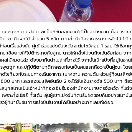
งความสนุกสนานเฮฮา และเป็นสีสันของงานได้เป็นอย่างมาก คือการแข่ง
 จับเวลากินผลไม้ จำนวน 5 ชนิด ตามลำดับที่คณะกรรมการจัดไว้ ได้แก
่อนเริ่มแข่งขัน ผู้เข้าร่วมแข่งขันจะต้องเต้นโชว์ก่อน 1 รอบ ใช้เชือกผ
ูกมะเขือยาวให้ไปตีกระทบกับลูกมะนาวให้กลิ้งไปจนถึงเส้นชัยก่อน จากน
กินผลไม้หมดแล้ว ต้องมากินน้ำเปล่าที่วางไว้ จากนั้นเป่าแป้งที่อยู่ในจานใ
ดถูก และปฏิบัติตามกติกาครบก่อนเป็นคนแรกถือว่าเป็นผู้ชนะ โดยผู
จำตัวเกี่ยวกับระบบทางเดินอาหาร เบาหวาน ความดัน ส่วนผู้ที่ชนะเลิศอั
ัล 800 บาท และรองชนะเลิศอันดับ 2 จะได้รับเงินรางวัล 500 บาท ถือว่
น่าจะสนุกสนานเป็นเจ้าหน้าที่กองเชียร์ของสำนักงานเกษตรจังหวัด ที่แต่ง
พราะทั้งเชียร์ ทั้งเต้น ลุ้นผู้เข้าแข่งขันที่ตนรับผิดชอบกันอย่างเมามั
ยวผู้ที่มายืนชมการแข่งขันในงานได้เป็นอย่างมากเลยทีเดียว.