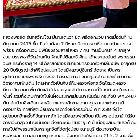
หลวงพ่อยิด จันทสุวัณโณ มีนามเดิมว่า ยิด ศรีดอกบวบ เกิดเมื่อวันที่ 10
มิถุนายน 2476 ขึ้น 11 ค่ำ เดือน 7 ปีชวด บิดามารดาชื่อนายแก้วและนาง
พร้อย ศรีดอกบวบ มีพี่น้องร่วมสายโลหิต 7 คน ท่านเป็นคนที่ 4 อายุ 9
ขวบ บรรพชาที่วัดบ้านเกิด ฝึกปฏิบัติสมาธิ ศึกษาอักขระเลขยันต์ พระธรรม
วินัย กระทั่งอายุ 14 ปีได้ลาสิกขาออกมาช่วยครอบครัวหาเลี้ยงชีพ อายุครบ
20 ปีบริบูรณ์ เข้าพิธีอุปสมบท โดยมีหลวงปู่อินทร์ วัดยาง เป็นพระ
อุปัชฌาย์ และพระอธิการหวล ได้รับฉายาว่า จันทสุวัณโณ และศึกษาด้าน
วิชาอาคมเพิ่มเติม โดยฝากตัวเป็นศิษย์กับหลวงพ่อศุข วัดโตนดหลวง
ศึกษาวิทยาคมเพิ่มเติมแล้วได้ออกธุดงค์ไปตามสถานที่วิเวกต่างๆ ในหลาย
พื้นที่ รวมทั้งเดินเท้าเข้าไปในฝั่งประเทศเมียนมา เป็นต้น กระทั่งปี พ.ศ.2487
บิดาล้มป่วยจึงเดินทางกลับมาและลาสิกขาออกมาดูแล และแต่งงานมี
ครอบครัว ท้ายที่สุดเมื่อบิดามารดาถึงแก่กรรมในปี พ.ศ.2518 จึงได้
อุปสมบทอีกครั้งที่วัดเกาะหลัก โดยมีหลวงพ่อเปี่ยม เป็นพระอุปฌาย์ ได้รับ
ฉายาจันทสุวัณโณเช่นเดิม ซึ่งขณะนั้นท่านอายุ 51 ปี เมื่ออุปสมบทแล้วก็เดิน
ทางไปจำพรรษาเป็นพระลูกวัดที่วัดทุ่งน้อย อ.กุยบุรี ต่อมาชาวบ้าน
หนองจอก ต.ดอนยายหนู ทราบข่าว จึงยกที่ดินให้จำนวน 21 ไร่ 2 งาน ซึ่ง