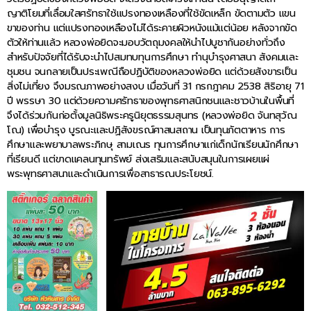
ญาติโยมที่เลื่อมใสศรัทธาใช้แปรงทองเหลืองที่ใช้ขัดเหล็ก ขัดตามตัว แขน
ขาของท่าน แต่แปรงทองเหลืองไม่ได้ระคายผิวหนังแม้แต่น้อย หลังจากขัด
ตัวให้ท่านแล้ว หลวงพ่อยิดจะมอบวัตถุมงคลให้นำไปบูชากันอย่างทั่วถึง
สำหรับปัจจัยที่ได้รับจะนำไปสมทบทุนการศึกษา ทำนุบำรุงศาสนา สังคมและ
ชุมชน จนกลายเป็นประเพณีถือปฏิบัติของหลวงพ่อยิด แต่ด้วยสังขารเป็น
สิ่งไม่เที่ยง จึงมรณภาพอย่างสงบ เมื่อวันที่ 31 กรกฎาคม 2538 สิริอายุ 71
ปี พรรษา 30 แต่ด้วยความศรัทธาของพุทธศาสนิกชนและชาวบ้านในพื้นที่
จึงได้ร่วมกันก่อตั้งมูลนิธิพระครูนิยุตธรรมสุนทร (หลวงพ่อยิด จันทสุวัณ
โณ) เพื่อบำรุง บูรณะและปฏิสังขรณ์ศาสนสถาน เป็นทุนภัตตาหาร การ
ศึกษาและพยาบาลพระภิกษุ สามเณร ทุนการศึกษาแก่เด็กนักเรียนนักศึกษา
ที่เรียนดี แต่ขาดแคลนทุนทรัพย์ ส่งเสริมและสนับสนุนในการเผยแผ่
พระพุทธศาสนาและดำเนินการเพื่อสาธารณประโยชน์.