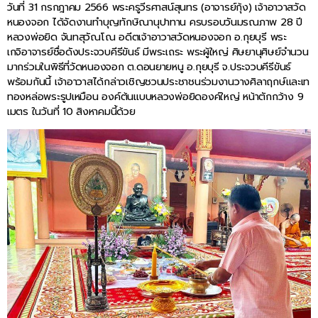
วันที่ 31 กรกฎาคม 2566 พระครูวีรศาสน์สุนทร (อาจารย์กุ้ง) เจ้าอาวาสวัด
หนองจอก ได้จัดงานทำบุญทักษิณานุปาทาน ครบรอบวันมรณภาพ 28 ปี
หลวงพ่อยิด จันทสุวัณโณ อดีตเจ้าอาวาสวัดหนองจอก อ.กุยบุรี พระ
เกจิอาจารย์ชื่อดังประจวบคีรีขันธ์ มีพระเถระ พระผู้ใหญ่ ศิษยานุศิษย์จำนวน
มากร่วมในพิธีที่วัดหนองจอก ต.ดอนยายหนู อ.กุยบุรี จ.ประจวบคีรีขันธ์
พร้อมกันนี้ เจ้าอาวาสได้กล่าวเชิญชวนประชาชนร่วมงานวางศิลาฤกษ์และเท
ทองหล่อพระรูปเหมือน องค์ต้นแบบหลวงพ่อยิดองค์ใหญ่ หน้าตักกว้าง 9
เมตร ในวันที่ 10 สิงหาคมนี้ด้วย