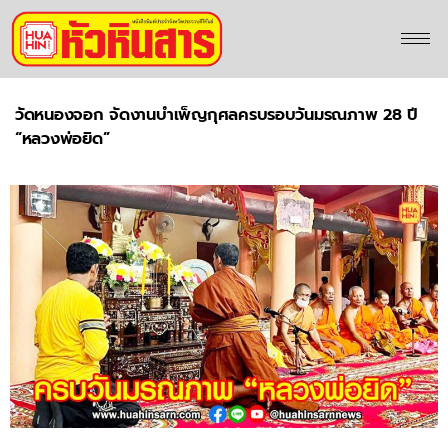
วัดหนองจอก จัดงานบำเพ็ญกุศลครบรอบวันมรณภาพ 28 ปี
“หลวงพ่อยิด”