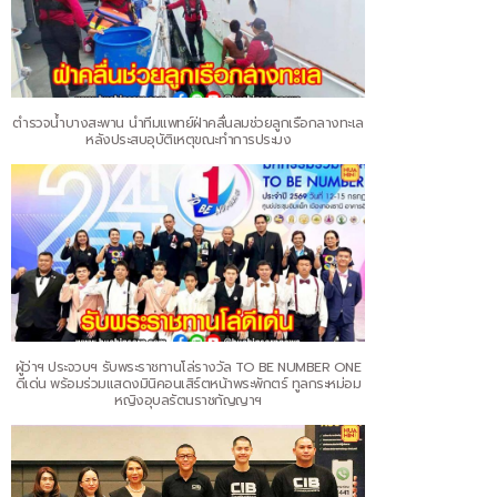
ตำรวจน้ำบางสะพาน นำทีมแพทย์ฝ่าคลื่นลมช่วยลูกเรือกลางทะเล
หลังประสบอุบัติเหตุขณะทำการประมง
ผู้ว่าฯ ประจวบฯ รับพระราชทานโล่รางวัล TO BE NUMBER ONE
ดีเด่น พร้อมร่วมแสดงมินิคอนเสิร์ตหน้าพระพักตร์ ทูลกระหม่อม
หญิงอุบลรัตนราชกัญญาฯ