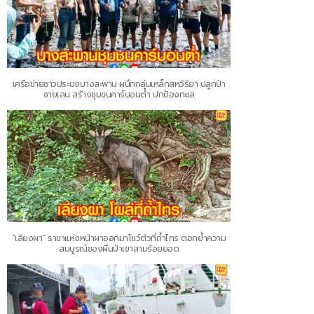
เครือข่ายชาวประมงบางสะพาน ผนึกกลุ่มเหล็กสหวิริยา ปลูกป่า
ชายเลน สร้างชุมชนคาร์บอนต่ำ ปกป้องทะเล
“เลียงผา” ราชาแห่งหน้าผาออกมาโชว์ตัวที่ถ้ำไทร ตอกย้ำความ
สมบูรณ์ของผืนป่าเขาสามร้อยยอด