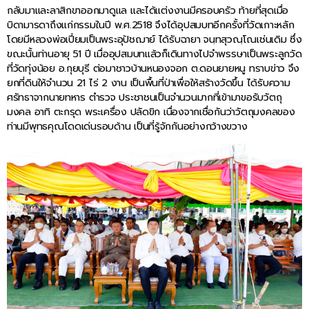
กลับมาและลาสิกขาออกมาดูแล และได้แต่งงานมีครอบครัว ท้ายที่สุดเมื่อ
บิดามารดาถึงแก่กรรมในปี พ.ศ.2518 จึงได้อุปสมบทอีกครั้งที่วัดเกาะหลัก
โดยมีหลวงพ่อเปี่ยมเป็นพระอุปัชฌาย์ ได้รับฉายา จนฺทสุวณฺโณเช่นเดิม ซึ่ง
ขณะนั้นท่านอายุ 51 ปี เมื่ออุปสมบทแล้วก็เดินทางไปจำพรรษาเป็นพระลูกวัด
ที่วัดทุ่งน้อย อ.กุยบุรี ต่อมาชาวบ้านหนองจอก ต.ดอนยายหนู ทราบข่าว จึง
ยกที่ดินให้จำนวน 21 ไร่ 2 งาน เป็นพื้นที่ป่าเพื่อให้สร้างวัดขึ้น ได้รับความ
ศรัทธาจากนายทหาร ตำรวจ ประชาชนเป็นจำนวนมากที่เข้ามาขอรับวัตถุ
มงคล อาทิ ตะกรุด พระเครื่อง ปลัดขิก เนื่องจากเชื่อกันว่าวัตถุมงคลของ
ท่านมีพุทธคุณโดดเด่นรอบด้าน เป็นที่รู้จักกันอย่างกว้างขวาง