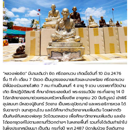
“หลวงพ่อยิด” มีนามเดิมว่า ยิด ศรีดอกบวบ เกิดเมื่อวันที่ 10 มิ.ย.2476
ขึ้น 11 ค่ำ เดือน 7 ปีชวด เป็นบุตรของนายแก้วและนางพร้อย ศรีดอกบวบ
มีพี่น้องร่วมสายโลหิต 7 คน ท่านเป็นคนที่ 4 อายุ 9 ขวบ บรรพชาที่วัดบ้าน
เกิด ฝึกปฏิบัติสมาธิ ศึกษาอักขระเลขยันต์ พระธรรมวินัย กระทั่งอายุ 14 ปี
ได้ลาสิกขาออกมาช่วยครอบครัวหาเลี้ยงชีพ อายุครบ 20 ปีบริบูรณ์ เข้าพิธี
อุปสมบท มีหลวงปู่อินทร์ วัดยาง เป็นพระอุปัชฌาย์ และพระอธิการหวล ได้
รับฉายาว่า จนฺทสุวณฺโณ และได้ศึกษาด้านวิชาอาคมเพิ่มเติม โดยฝากตัว
เป็นศิษย์กับหลวงพ่อศุข วัดโตนดหลวง เพื่อศึกษาวิทยาคมเพิ่มเติม และยัง
ได้ออกธุดงค์ไปตามสถานที่วิเวกต่างๆ ในหลายพื้นที่ รวมทั้งได้เดินเท้าเข้าไป
ในฝั่งประเทศเมียนมา เป็นต้น กระทั่งปี พ.ศ.2487 บิดาล้มป่วย จึงเดินทาง