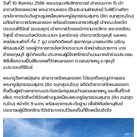
วันที่ 10 สิงหาคม 2566 พระธรรมวชิรสิทธาจารย์ เจ้าคณะภาค 15 เจ้า
อาวาสวัดคลองวาฬ พระอารามหลวง เป็นประธานฝ่ายสงฆ์ ในพิธีวางศิลา
ฤกษ์อาคารประดิษฐานรูปเหมือนพระครูนิยุตธรรมสุนทร (ยิด จนฺทสุวณฺโณ)
อดีตเจ้าอาวาสวัดหนองจอก พร้อมด้วยพระเทพวชิรสุธี เจ้าคณะจังหวัด
ประจวบคีรีขันธ์ (ธรรมยุต) เจ้าอาวาสวัดธรรมิการามวรวิหาร พระราชรัตน
วิสุทธิ์ เจ้าคณะจังหวัดประจวบฯ (มหานิกาย) เจ้าอาวาสวัดกุยบุรี และพระ
สงฆ์สมณศักดิ์ ทั้ง 7 รูป นายกิตติพงศ์ สุขภาคกุล นายคมกริช เจริญ
พัฒนสมบัติ รองผู้ว่าราชการจังหวัดประจวบฯ หัวหน้าส่วนราชการ นาย
อำเภอกุยบุรี ผู้นำท้องถิ่น ประชาชนผู้มีจิตศรัทธาจำนวนมากเข้าร่วมประกอบ
พิธีเพื่อความเป็นสิริมงคลที่วัดหนองจอก ต.ดอนยายหนู อ.กุยบุรี
จ.ประจวบคีรีขันธ์
พระครูวีรศาสน์สุนทร เจ้าอาวาสวัดหนองจอก ได้รฤกถึงคุณูปการของ
พระครูนิยุตธรรมสุนทร (ยิด จนฺทสุวณฺโณ) อดีตเจ้าอาวาสวัดหนองจอก
ซึ่งเป็นผู้สร้างสาธารณะประโยชน์แก่ชุมชนตำบลดอนยายหนู และพื้นที่ใกล้
เคียง ทางวัดจึงดำริจัดสร้างรูปเหมือนพระครูนิยุตธรรมสุนทร (ยิด จนฺทสุว
ณฺโณ) หน้าตัก 9 เมตร พร้อมอาคารประดิษฐาน เพื่อให้ศิษย์ยานุศิษย์
ประชาชนผู้มีจิตศรัทธาได้เข้ามากราบไว้และเป็นที่ยึดเหนี่ยวจิตใจ