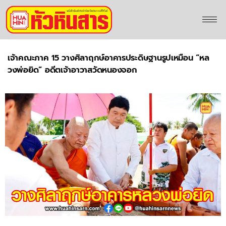
เจ้าคณะภาค 15 วางศิลาฤกษ์อาคารประดิษฐานรูปเหมือน “หล
วงพ่อยิด” อดีตเจ้าอาวาสวัดหนองจอก