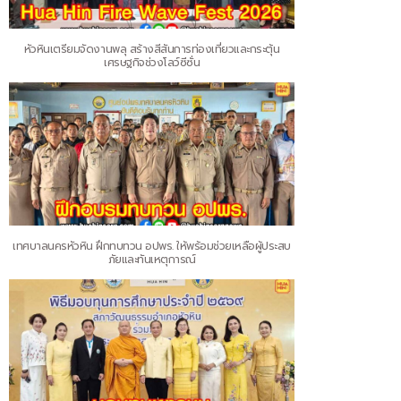
หัวหินเตรียมจัดงานพลุ สร้างสีสันการท่องเที่ยวและกระตุ้น
เศรษฐกิจช่วงโลว์ซีซั่น
เทศบาลนครหัวหิน ฝึกทบทวน อปพร. ให้พร้อมช่วยเหลือผู้ประสบ
ภัยและทันเหตุการณ์