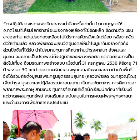
วัตรปฏิบัติของหลวงพ่อยิดจะสรงน้ำปีละครั้งเท่านั้น โดยอนุญาตให้
ญาติโยมที่เลื่อมใสศรัทธาใช้แปรงทองเหลืองที่ใช้ขัดเหล็ก ขัดตามตัว แขน
ขาของท่าน แต่แปรงทองเหลืองไม่ได้ระคายผิวหนังแม้แต่น้อย หลังจากขัด
ตัวให้ท่านแล้ว หลวงพ่อยิดจะมอบวัตถุมงคลให้นำไปบูชากันอย่างทั่วถึง
ส่วนปัจจัยที่ได้รับ นำไปสมทบทุนการศึกษาทำนุบำรุงศาสนา สังคมและ
ชุมชน จนกลายเป็นประเพณีถือปฏิบัติของหลวงพ่อยิด แต่ด้วยสังขารเป็น
สิ่งไม่เที่ยง จึงมรณภาพอย่างสงบ เมื่อวันที่ 31 กรกฎาคม 2538 สิริอายุ 71
ปี พรรษา 30 แต่ด้วยความศรัทธาของพุทธศาสนิกชนและชาวบ้านในพื้นที่
จึงได้ร่วมก่อตั้งมูลนิธิพระครูนิยุตธรรมสุนทร (หลวงพ่อยิด จนฺทสุวณฺโณ)
เพื่อบำรุง บูรณะและปฏิสังขรณ์ศาสนสถาน เป็นทุนภัตตาหาร การศึกษาและ
พยาบาลพระภิกษุ สามเณร ทุนการศึกษาแก่เด็กนักเรียนนักศึกษาที่เรียนดี
แต่ขาดแคลนทุนทรัพย์ ส่งเสริมและสนับสนุนในการเผยแผ่พระพุทธศาสนา
และดำเนินการเพื่อสาธารณประโยชน์.