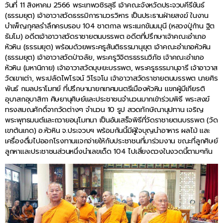
วันที่ 11 สิงหาคม 2566 พระเทพวชิรสุธี เจ้าคณะจังหวัดประจวบคีรีขันธ์
(ธรรมยุต) เจ้าอาวาสวัดธรรมิการามวรวิหาร เป็นประธานฝ่ายสงฆ์ ในงาน
บำเพ็ญกุศลรำลึกครบรอบ 104 ชาตกาล พระเนกขัมมมุนี (หลวงปู่ก้าน ฐิต
ธัมโม) อดีตเจ้าอาวาสวัดราชายตนบรรพต อดีตที่ปรึกษาเจ้าคณะอำเภอ
หัวหิน (ธรรมยุต) พร้อมด้วยพระครูสันติธรรมานุยุต เจ้าคณะอำเภอหัวหิน
(ธรรมยุต) เจ้าอาวาสวัดป่าวลัย, พระครูวิจิตรธรรมวิภัช เจ้าคณะอำเภอ
หัวหิน (มหานิกาย) เจ้าอาวาสวัดบุษยะบรรพต, พระครูธรรมานุจารี เจ้าอาวาส
วัดเขาเต่า, พระปลัดไพโรจน์ วิโรจโน เจ้าอาวาสวัดราชายตนบรรพต นายศิร
พันธ์ กมลปราโมทย์ ที่ปรึกษานายกเทศมนตรีเมืองหัวหิน แขกผู้มีเกียรติ
อุบาสกอุบาสิกา ศิษยานุศิษย์และประชาชนจำนวนมากเข้าร่วมพิธี พระสงฆ์
ทรงสมณศักดิ์จากวัดต่างๆ จำนวน 10 รูป สวดทักษิณานุปทาน เจริญ
พระพุทธมนต์และถวายอนุโมทนา เป็นอันเสร็จพิธีที่วัดราชายตนบรรพต (วัด
เขาต้นเกด) อ.หัวหิน จ.ประจวบฯ พร้อมกันนี้มีผู้ใจบุญนำอาหาร ผลไม้ และ
เครื่องดื่มไปออกโรงทานแจกจ่ายให้กับประชาชนที่มาร่วมงาน ขณะที่ลูกศิษย์
ลูกหาและประชาชนส่วนหนึ่งนำเลขเด็ด 104 ไปเสี่ยงดวงในงวดนี้ตามๆกัน