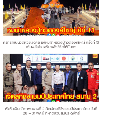
ศรัทธาแน่นวัดห้วยมงคล แห่ห่มผ้าหลวงปู่ทวดองค์ใหญ่ ครั้งที่ 13
เติมพลังใจ เสริมพลังชีวิตให้มั่นคง
หัวหินเป็นเจ้าภาพสนามที่ 2 ศึกเจ็ตสกีชิงแชมป์ประเทศไทย วันที่
28 – 31 พ.ค.นี้ ที่หาดสวนสนประดิพัทธ์