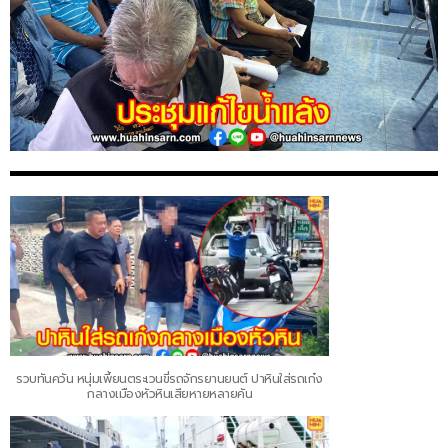
รวบทันควัน หนุ่มเพี้ยนตระเวนขี่รถจักรยานยนต์ ปาหินใส่รถเก๋ง
กลางเมืองหัวหินเสียหายหลายคัน