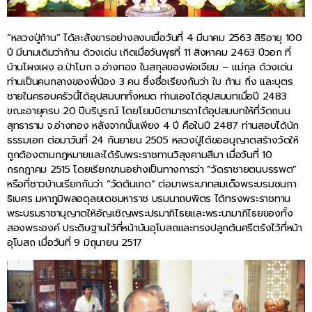
“หลวงปู่ก้าน” ได้ละสังขารอย่างสงบเมื่อวันที่ 4 มีนาคม 2563 สิริอายุ 100
ปี มีนามเดิมว่าก้าน ด้วงเด่น เกิดเมื่อวันพุธที่ 11 สิงหาคม 2463 ปีวอก ที่
บ้านโผงเผง อ.ป่าโมก จ.อ่างทอง ในสกุลของพ่อเจียม – แม่กุล ด้วงเด่น
ท่านเป็นคนกลางของพี่น้อง 3 คน ซึ่งชื่อเรียงกันว่า ใบ ก้าน กิ่ง และบุตร
ชายในครอบครัวนี้ได้อุปสมบททั้งหมด ท่านเองได้อุปสมบทเมื่อปี 2483
ขณะอายุครบ 20 ปีบริบูรณ์ โดยโยมบิดามารดาได้อุปสมบทให้ที่วัดถนน
สุทธาราม จ.อ่างทอง หลังจากนั้นเพียง 4 ปี คือในปี 2487 ท่านสอบได้นัก
ธรรมเอก ต่อมาวันที่ 24 กันยายน 2505 หลวงปู่ได้ขออนุญาตสร้างวัดให้
ถูกต้องตามกฎหมายและได้รับพระราชทานวิสุงคามสีมา เมื่อวันที่ 10
กรกฎาคม 2515 โดยเรียกขานอย่างเป็นทางการว่า “วัดราชายตนบรรพต”
หรือที่ชาวบ้านเรียกกันว่า “วัดต้นเกด” ต่อมาพระบาทสมเด็จพระบรมชนกา
ธิเบศร มหาภูมิพลอดุลยเดชมหาราช บรมนาถบพิตร ได้ทรงพระราชทาน
พระบรมราชานุญาตให้อัญเชิญพระปรมาภิไธยและพระนามาภิไธยของทั้ง
สองพระองค์ ประดิษฐานไว้ที่หน้าบันอุโบสถและทรงปลูกต้นศรีตรังไว้ที่หน้า
อุโบสถ เมื่อวันที่ 9 มิถุนายน 2517