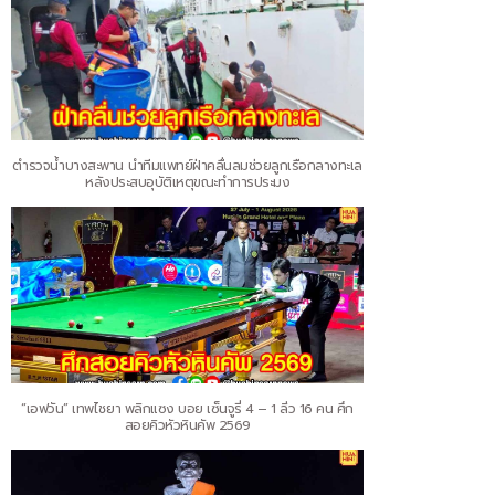
ตำรวจน้ำบางสะพาน นำทีมแพทย์ฝ่าคลื่นลมช่วยลูกเรือกลางทะเล
หลังประสบอุบัติเหตุขณะทำการประมง
“เอฟวัน” เทพไชยา พลิกแซง บอย เซ็นจูรี่ 4 – 1 ลิ่ว 16 คน ศึก
สอยคิวหัวหินคัพ 2569