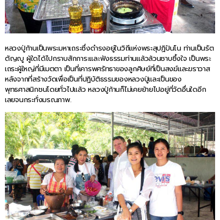
หลวงปู่ก้านเป็นพระมหาเถระซึ่งดำรงอยู่ในวิถีแห่งพระสุปฏิปันโน ท่านเป็นรัต
ตัญญู ผู้ใดได้ไปกราบสักการะและฟังธรรมท่านแล้วล้วนซาบซึ้งใจ เป็นพระ
เถระผู้ใหญ่ที่มีเมตตา เป็นที่เคารพศรัทธาของลูกศิษย์ที่เป็นสงฆ์และฆราวาส
หลังจากที่สร้างวัดเพื่อเป็นที่ปฏิบัติธรรมของหลวงปู่และเป็นของ
พุทธศาสนิกชนโดยทั่วไปแล้ว หลวงปู่ก้านก็ไม่เคยย้ายไปอยู่ที่วัดอื่นใดอีก
เลยจนกระทั่งมรณภาพ.