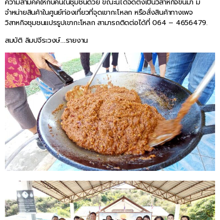
ความสามัคคีให้กับคนในชุมชนด้วย ขณะนี้ได้จัดตั้งเป็นวิสาหกิจขึ้นมา มี
จำหน่ายสินค้าในศูนย์ท่องเที่ยวที่จุดเขากะโหลก หรือสั่งสินค้าทางเพจ
วิสาหกิจชุมชนแปรรูปเขากะโหลก สามารถติดต่อได้ที่ 064 – 4656479.
สมบัติ ลิมปจีระวงษ์….รายงาน