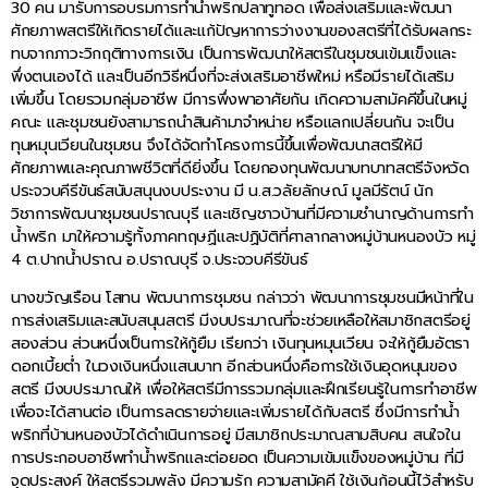
30 คน มารับการอบรมการทำน้ำพริกปลาทูทอด เพื่อส่งเสริมและพัฒนา
ศักยภาพสตรีให้เกิดรายได้และแก้ปัญหาการว่างงานของสตรีที่ได้รับผลกระ
ทบจากภาวะวิกฤติทางการเงิน เป็นการพัฒนาให้สตรีในชุมชนเข้มแข็งและ
พึ่งตนเองได้ และเป็นอีกวิธีหนึ่งที่จะส่งเสริมอาชีพใหม่ หรือมีรายได้เสริม
เพิ่มขึ้น โดยรวมกลุ่มอาชีพ มีการพึ่งพาอาศัยกัน เกิดความสามัคคีขึ้นในหมู่
คณะ และชุมชนยังสามารถนำสินค้ามาจำหน่าย หรือแลกเปลี่ยนกัน จะเป็น
ทุนหมุนเวียนในชุมชน จึงได้จัดทำโครงการนี้ขึ้นเพื่อพัฒนาสตรีให้มี
ศักยภาพและคุณภาพชีวิตที่ดียิ่งขึ้น โดยกองทุนพัฒนาบทบาทสตรีจังหวัด
ประจวบคีรีขันธ์สนับสนุนงบประงาน มี น.ส.วลัยลักษณ์ มูลมีรัตน์ นัก
วิชาการพัฒนาชุมชนปราณบุรี และเชิญชาวบ้านที่มีความชำนาญด้านการทำ
น้ำพริก มาให้ความรู้ทั้งภาคทฤษฏีและปฏิบัติที่ศาลากลางหมู่บ้านหนองบัว หมู่
4 ต.ปากน้ำปราณ อ.ปราณบุรี จ.ประจวบคีรีขันธ์
นางขวัญเรือน โสทน พัฒนาการชุมชน กล่าวว่า พัฒนาการชุมชนมีหน้าที่ใน
การส่งเสริมและสนับสนุนสตรี มีงบประมาณที่จะช่วยเหลือให้สมาชิกสตรีอยู่
สองส่วน ส่วนหนึ่งเป็นการให้กู้ยืม เรียกว่า เงินทุนหมุนเวียน จะให้กู้ยืมอัตรา
ดอกเบี้ยต่ำ ในวงเงินหนึ่งแสนบาท อีกส่วนหนึ่งคือการใช้เงินอุดหนุนของ
สตรี มีงบประมาณให้ เพื่อให้สตรีมีการรวมกลุ่มและฝึกเรียนรู้ในการทำอาชีพ
เพื่อจะได้สานต่อ เป็นการลดรายจ่ายและเพิ่มรายได้กับสตรี ซึ่งมีการทำน้ำ
พริกที่บ้านหนองบัวได้ดำเนินการอยู่ มีสมาชิกประมาณสามสิบคน สนใจใน
การประกอบอาชีพทำน้ำพริกและต่อยอด เป็นความเข้มแข็งของหมู่บ้าน ที่มี
จุดประสงค์ ให้สตรีรวมพลัง มีความรัก ความสามัคคี ใช้เงินก้อนนี้ไว้สำหรับ