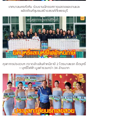
เทศบาลนครหัวหิน ร่วมงานนิทรรศการแสดงผลงานและ
ผลิตภัณฑ์ชุมชนสร้างสรรค์ที่เพชรบุรี
ศุลกากรประจวบฯ กวาดล้างสินค้าหนีภาษี 2 ไตรมาสแรก ยึดบุหรี่
+ บุหรี่ไฟฟ้า มูลค่ารวมกว่า 34 ล้านบาท