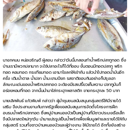
นางภคมน หน่อเจริญดี ผู้สอน กล่าวว่าวันนี้มาสอนทำน้ำพริกปลาทูทอด ซึ่ง
บ้านเรามีพวกปลามาก จะใช้ปลาอะไรก็ได้ที่ชอบ ขั้นตอนมีทอดปลาทู พริก
ทอด หอมทอด กระเทียมทอด เอามาโขลกให้เข้ากัน แล้วนำไปทอดน้ำมันอีก
ครั้ง เติมน้ำตาล น้ำปลา น้ำมะขามปียก รสชาติชอบกินอย่างก็ปรุงเอา
ลักษณะเด่นของน้ำพริกปลาทอด จะต้องมีรสเปรี้ยวเค็มหวาน ปลาทูมันก็
อร่อยหอมที่ทอด จากนั้นนำมาใส่กระปุกพลาสติก ขายกระปุกละ 50 บาท
นายเลิศพันธ์ แก้วพิมพ์ กล่าวว่า ผู้นำชุมชนสนับสนุนกลุ่มสตรีให้มีรายได้
เสริม จึงประสานงานกับภาครัฐเพื่อขอสนับสนุนการจัดตั้งโครงการฝึก
อบรมน้ำพริกปลาทอด ซึ่งหมู่บ้านหนองบัวเป็นหมู่บ้านที่มีชาวประมงเรือเล็ก
จึงมีปลาสดใหม่ทุกวัน นำมาแปรรูปเป็นน้ำพริกเพื่อเพิ่มมูลค่าและรายได้ให้กับ
กลุ่มสตรี รวมทั้งชาวบ้านหนองบัวและผู้ว่างงาน ให้มีรายได้ อีกทั้งยังสร้าง