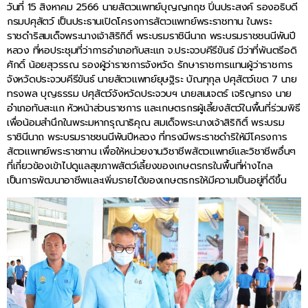
วันที่ 15 สิงหาคม 2566 นายสัตวแพทย์บุญญกฤช ปิ่นประสงค์ รองอธิบดี
กรมปศุสัตว์ เป็นประธานเปิดโครงการสัตวแพทย์พระราชทาน ในพระ
ราชดำริสมเด็จพระนางเจ้าสิริกิติ์ พระบรมราชินีนาถ พระบรมราชชนนีพันปี
หลวง ที่หอประชุมที่ว่าการอำเภอทับสะแก จ.ประจวบคีรีขันธ์ มีว่าที่พันตรีอดิ
ศักดิ์ น้อยสุวรรณ รองผู้ว่าราชการจังหวัด รักษาราชการแทนผู้ว่าราชการ
จังหวัดประจวบคีรีขันธ์ นายสัตวแพทย์ยุษฐิระ บัณฑุกุล ปศุสัตว์เขต 7 นาย
ทรงพล บุญธรรม ปศุสัตว์จังหวัดประจวบฯ นายสมเจตร์ เจริญทรง นาย
อำเภอทับสะแก หัวหน้าส่วนราชการ และเกษตรกรผู้เลี้ยงสัตว์ในพื้นที่ร่วมพิธี
เพื่อน้อมสำนึกในพระมหากรุณาธิคุณ สมเด็จพระนางเจ้าสิริกิติ์ พระบรม
ราชินีนาถ พระบรมราชชนนีพันปีหลวง ที่ทรงมีพระราชดำริให้มีโครงการ
สัตวแพทย์พระราชทาน เพื่อให้หน่วยงานวิชาชีพสัตวแพทย์และวิชาชีพอื่นๆ
ที่เกี่ยวข้องเข้าไปดูแลสุขภาพสัตว์เลี้ยงของเกษตรกรในพื้นที่ห่างไกล
เป็นการพัฒนาอาชีพและเพิ่มรายได้ของเกษตรกรให้มีความเป็นอยู่ที่ดีขึ้น