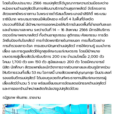
โดยในปีงบประมาณ 2566 กรมปศุสัตว์ได้บูรณาการความร่วมมีอระหว่าง
หน่วยงานด้านปศุสัตว์ในการพัฒนาบริการด้านสุขภาพสัตว์ จัดโครงการ
สัตวแพทย์พระราชทาน ในพระราชดำริสมเด็จพระนางเจ้าสิริกิติ์ พระบรม
ราชินีนาถ พระบรมราชชนนีพันปีหลวง ครั้งที่ 4 ในพื้นที่จังหวัด
ประจวบคีรีขันธ์ มีเป้าหมายการออกหน่วยให้บริการในเขตพื้นที่อำเภอทับสะแก
และอำเภอบางสะพาน ระหว่างวันที่ 14 – 16 สิงหาคม 2566 มีการให้บริการ
ตรวจรักษาพยาบาลสัตว์ ทั้งด้านอายุรกรรม สูติกรรม ศัลยกรรม การฉีด
วัคซีนป้องกันโรคสัตว์ การกำจัดพยาธิภายในภายนอก การเก็บตัวอย่าง
การสำรวจสภาวะโรค การเสวนาปัญหาด้านปศุสัตว์ การให้ความรู้ แนะนำการ
เลี้ยง และการดูแลสัตว์ให้ถูกสุขลักษณะแก่เกษตรกร โดยมีเป้าหมาย
เกษตรกรผู้เลี้ยงสัตว์มารับบริการ 200 ราย จำนวนโคเนี้อ 2,000 ตัว
โคนม 1,700 ตัว แพะ 150 ตัว สุนัขและแมว 200 ตัว โดยมีคณาจารย์
นิสิต นักศึกษา สัตวแพทย์และนักวิชาการจากส่วนกลางและส่วนภูมิภาคร่วม
ให้บริการรวมทั้งสิ้น 53 คน โอกาสนี้ นายสัตวแพทย์บุญญกฤช ปิ่นประสงค์
รองอธิบดีกรมปศุสัตว์ ได้มอบถุงเวชภัณฑ์พระราชทานให้แก่เกษตรกรผู้
เลี้ยงสัตว์จำนวน 5 ราย พร้อมเยี่ยมชมการจัดแสดงนิทรรศด้านปศุสัตว์
และการออกร้านจำหน่ายผลิตภัณ์แปรรูปปศุสัตว์ด้วย.
ณัฐธภพ พันสาย…รายงาน