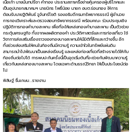
เนื้อเก้า นายนันทปรีชา คำทอง ประธานสภาเครือข่ายคุ้มครองผู้บริโภคและ
เป็นอุปนายกสมาคมฯ นายนิกร โพธิ์น้อย นายก อบต.ร่อนทอง ให้การ
ต้อนรับนายฐิติพันธ์ จูจันทร์โชติ รองอธิบดีกรมทรัพยากรธรณี ผู้อำนวย
การกองวิเคราะห์และตรวจสอบทรัพยากรธรณี พร้อมคณะ ร่วมประชุมเชิง
ปฏิบัติการทองคำบางสะพาน เพื่อที่จะให้แหล่งทองคำบางสะพาน เป็นตัวช่วย
กระตุ้นเศรษฐกิจ ทั้งจากผลผลิตทองคำ ประวัติศาสตร์และการท่องเที่ยว ใช้
วิชาการส่งเสริมเรื่องราวของทองบางสะพานให้มีมิติที่ลึกและกว้างขึ้น อีก
ทั้งช่วยส่งเสริมให้คนในท้องถิ่นมีความรู้ ความเข้าใจในทรัพย์แผ่นดิน
สามารถนำไปพัฒนาเป็นแหล่งเรียนรู้ และแหล่งท่องเที่ยวที่สร้างรายได้ให้กับ
ท้องถิ่นต่อไปได้ การพบปะกันครั้งนี้เป็นจุดเริ่มต้นที่จะช่วยกันพัฒนาความรู้
เกี่ยวกับแหล่งทองบางสะพาน โดยเฉพาะด้านธรณีวิทยา ให้เป็นประโยชน์ต่อ
ไป.
พิสิษฐ์ รื่นเกษม….รายงาน