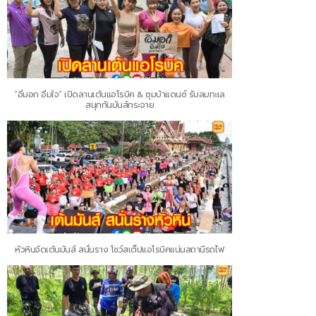
“อิ่มอก อิ่มใจ” เปิดลานเต้นแอโรบิค & ซุมบ้าแดนซ์ รับลมทะเล
สนุกกันมันส์กระจาย
หัวหินจัดเต้นมันส์ สนั่นราง โชว์สเต็ปแอโรบิคแน่นสถานีรถไฟ