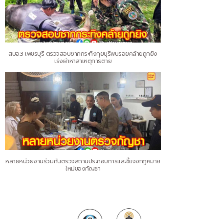
สบอ.3 เพชรบุรี ตรวจสอบซากกระทิงกุยบุรีพบรอยคล้ายถูกยิง
เร่งผ่าหาสาเหตุการตาย
หลายหน่วยงานร่วมกันตรวจสถานประกอบการและชี้แจงกฎหมาย
ใหม่ของกัญชา