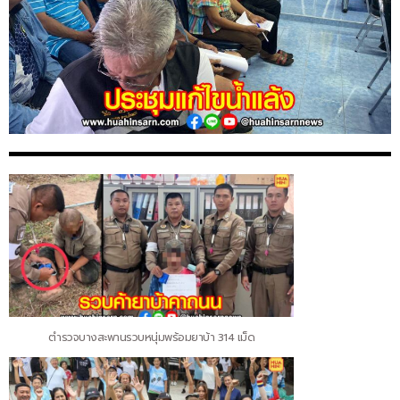
ตำรวจบางสะพานรวบหนุ่มพร้อมยาบ้า 314 เม็ด