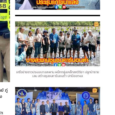
เครือข่ายชาวประมงบางสะพาน ผนึกกลุ่มเหล็กสหวิริยา ปลูกป่าชาย
เลน สร้างชุมชนคาร์บอนต่ำ ปกป้องทะเล
์ ภู่
อง
ัก