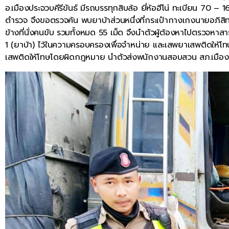
อ.เมืองประจวบคีรีขันธ์ มีรถบรรทุกสิบล้อ ยี่ห้อฮีโน่ ทะเบียน 70 – 1
ตำรวจ จึงขอตรวจค้น พบยาบ้าส่วนหนึ่งที่กระเป๋ากางเกงนายอภิสิ
ข้างที่นั่งคนขับ รวมทั้งหมด 55 เม็ด จึงนำตัวผู้ต้องหาไปตรวจหา
1 (ยาบ้า) ไว้ในความครอบครองเพื่อจำหน่าย และเสพยาเสพติดให้โท
เสพติดให้โทษโดยผิดกฎหมาย นำตัวส่งพนักงานสอบสวน สภ.เมืองป