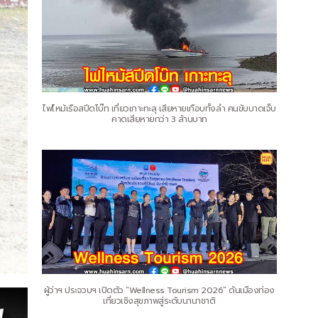
ไฟไหม้เรือสปีดโบ๊ท เที่ยวเกาะทะลุ เสียหายเกือบทั้งลำ คนขับบาดเจ็บ
คาดเสียหายกว่า 3 ล้านบาท
ผู้ว่าฯ ประจวบฯ เปิดตัว “Wellness Tourism 2026” ดันเมืองท่อง
เที่ยวเชิงสุขภาพสู่ระดับนานาชาติ