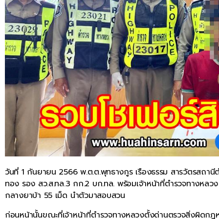
วันที่ 1 กันยายน 2566 พ.ต.ต.พุทธางกูร เรืองธรรม สารวัตรสถานีตำ
ทอง รอง สว.ส.ทล.3 กก.2 บก.ทล. พร้อมเจ้าหน้าที่ตำรวจทางหลวง 
กลางยาบ้า 55 เม็ด นำตัวมาสอบสวน
ก่อนหน้านั้นขณะที่เจ้าหน้าที่ตำรวจทางหลวงตั้งด่านตรวจสิ่งผิด