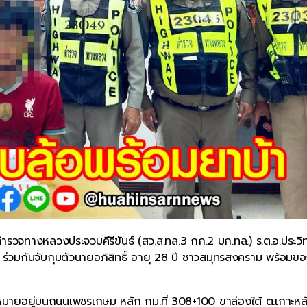
รวจทางหลวงประจวบคีรีขันธ์ (สว.ส.ทล.3 กก.2 บก.ทล.) ร.ต.อ.ประวิทย
ร่วมกันจับกุมตัวนายอภิสิทธิ์ อายุ 28 ปี ชาวสมุทรสงคราม พร้อมข
กฎหมายอยู่บนถนนเพชรเกษม หลัก กม.ที่ 308+100 ขาล่องใต้ ต.เกาะหล