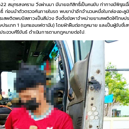
622 สมุทรสงคราม วิ่งผ่านมา มีนายอภิสิทธิ์เป็นคนขับ ท่าทางมีพิรุธเมื่
ทธิ์ ก่อนนำตัวตรวจค้นภายในรถ พบยาบ้าอีกจำนวนหนึ่งในกล่องอะลูมิ
สารเสพติดพบปัสสาวะเป็นสีม่วง จึงตั้งข้อหาจำหน่ายยาเสพติดให้โทษป
ษประเภท 1 (เมทแอมเฟตามีน) โดยฝ่าฝืนต่อกฎหมาย และเป็นผู้ขับขี่เ
ระจวบคีรีขันธ์ ดำเนินการตามกฎหมายต่อไป.