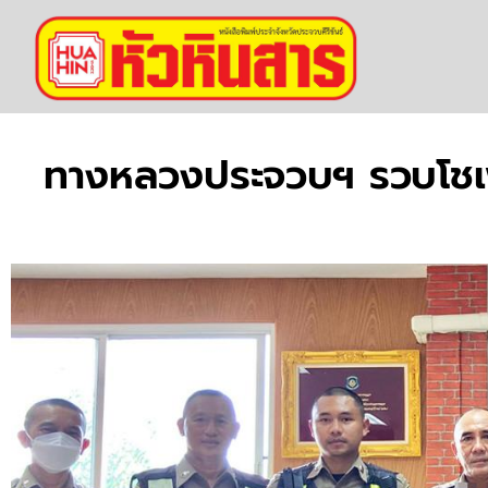
ทางหลวงประจวบฯ รวบโชเฟอ