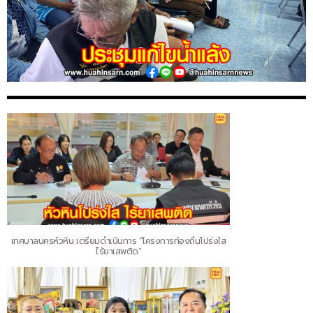
เทศบาลนครหัวหิน เตรียมดำเนินการ “โครงการท้องถิ่นโปร่งใส
ไร้ยาเสพติด”