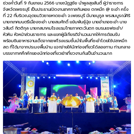
ช่วงค่ำวันที่ 9 กันยายน 2566 นายณัฏฐชัย นำพูลสุขสันติ์ ผู้ว่าราชการ
จังหวัดเพชรบุรี เป็นประธานเปิดงานเทศกาลกินหอย ตกหมึก @ ชะอำ ครั้ง
ที่ 22 ที่บริเวณจุดชมวิวชายหาดชะอำ จ.เพชรบุรี มีนายนุกูล พรสมบูรณ์ศิริ
นายกเทศมนตรีเมืองชะอำ นายสมศักดิ์ แย้มพันธุ์นุ้ย นายอำเภอชะอำ นาย
วสันต์ กิตติกุล นายกสมาคมโรงแรมไทยภาคตะวันตก ชมรมเชฟชะอำ/
หัวหิน หัวหน้าส่วนราชการ และแขกผู้มีเกียรติจำนวนมากให้การต้อนรับ
พร้อมชิมอาหารจานเด็ดจากเชฟโรงแรมชั้นนำในพื้นที่ชะอำโดยใช้ปลาหมึก
สด ที่ได้มาจากประมงพื้นบ้าน แจกจ่ายให้นักท่องเที่ยวได้ลองทาน ท่ามกลาง
บรรยากาศคึกคักของนักท่องเที่ยวเข้าเที่ยวงานกันเป็นจำนวนมาก