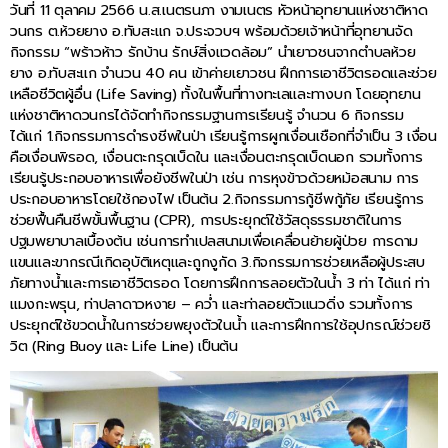
วันที่ 11 ตุลาคม 2566 น.ส.เนตรนภา งามเนตร หัวหน้าอุทยานแห่งชาติหาด
วนกร ต.ห้วยยาง อ.ทับสะแก จ.ประจวบฯ พร้อมด้วยเจ้าหน้าที่อุทยานจัด
กิจกรรม “พร้าวห้าว รักบ้าน รักษ์สิ่งแวดล้อม” นำเยาวชนจากตำบลห้วย
ยาง อ.ทับสะแก จำนวน 40 คน เข้าค่ายเยาวชน ฝึกการเอาชีวิตรอดและช่วย
เหลือชีวิตผู้อื่น (Life Saving) ทั้งในพื้นที่ทางทะเลและทางบก โดยอุทยาน
แห่งชาติหาดวนกรได้จัดทำกิจกรรมฐานการเรียนรู้ จำนวน 6 กิจกรรม
ได้แก่ 1.กิจกรรมการดำรงชีพในป่า เรียนรู้การผูกเงื่อนเชือกที่จำเป็น 3 เงื่อน
คือเงื่อนพิรอด, เงื่อนตะกรุดเบ็ดใน และเงื่อนตะกรุดเบ็ดนอก รวมทั้งการ
เรียนรู้ประกอบอาหารเพื่อยังชีพในป่า เช่น การหุงข้าวด้วยหม้อสนาม การ
ประกอบอาหารโดยใช้กองไฟ เป็นต้น 2.กิจกรรมการกู้ชีพกู้ภัย เรียนรู้การ
ช่วยฟื้นคืนชีพขั้นพื้นฐาน (CPR), การประยุกต์ใช้วัสดุธรรมชาติในการ
ปฐมพยาบาลเบื้องต้น เช่นการทำเปลสนามเพื่อเคลื่อนย้ายผู้ป่วย การดาม
แขนและขากรณีเกิดอุบัติเหตุและถูกงูกัด 3.กิจกรรมการช่วยเหลือผู้ประสบ
ภัยทางน้ำและการเอาชีวิตรอด โดยการฝึกการลอยตัวในน้ำ 3 ท่า ได้แก่ ท่า
แมงกะพรุน, ท่าปลาดาวหงาย – คว่ำ และท่าลอยตัวแนวดิ่ง รวมทั้งการ
ประยุกต์ใช้ขวดน้ำในการช่วยพยุงตัวในน้ำ และการฝึกการใช้อุปกรณ์ช่วยชิ
วิต (Ring Buoy และ Life Line) เป็นต้น