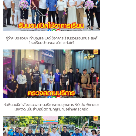
ผู้ว่าฯ ประจวบฯ ทำบุญและเปิดใช้อาคารเรียนรวมเอนกประสงค์
โรงเรียนบ้านหนองไผ่ ต.ทับใต้
หัวหินสนธิกำลังตรวจสถานบริการตามยุทธการ 90 วัน พิฆาตยา
เสพติด เน้นย้ำปฏิบัติตามกฎหมายอย่างเคร่งครัด