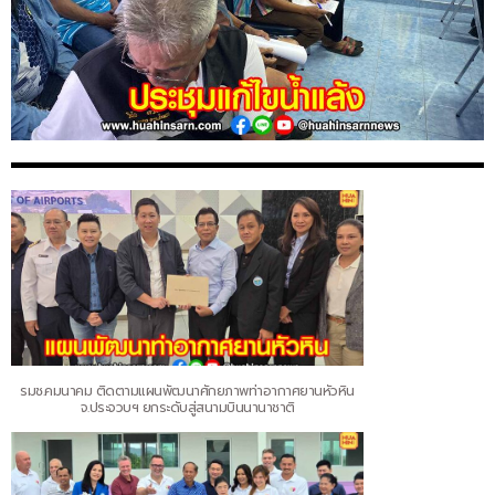
รมช.คมนาคม ติดตามแผนพัฒนาศักยภาพท่าอากาศยานหัวหิน
จ.ประจวบฯ ยกระดับสู่สนามบินนานาชาติ