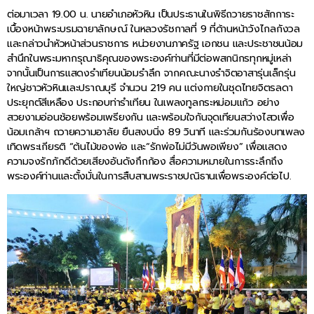
ต่อมาเวลา 19.00 น. นายอำเภอหัวหิน เป็นประธานในพิธีถวายราชสักการะ
เบื้องหน้าพระบรมฉายาลักษณ์ ในหลวงรัชกาลที่ 9 ที่ด้านหน้าวังไกลกังวล
และกล่าวนำหัวหน้าส่วนราชการ หน่วยงานภาครัฐ เอกชน และประชาชนน้อม
สำนึกในพระมหากรุณาธิคุณของพระองค์ท่านที่มีต่อพสกนิกรทุกหมู่เหล่า
จากนั้นเป็นการแสดงรำเทียนน้อมรำลึก จากคณะนางรำจิตอาสารุ่นเล็กรุ่น
ใหญ่ชาวหัวหินและปราณบุรี จำนวน 219 คน แต่งกายในชุดไทยจิตรลดา
ประยุกต์สีเหลือง ประกอบท่ารำเทียน ในเพลงทูลกระหม่อมแก้ว อย่าง
สวยงามอ่อนช้อยพร้อมเพรียงกัน และพร้อมใจกันจุดเทียนสว่างไสวเพื่อ
น้อมเกล้าฯ ถวายความอาลัย ยืนสงบนิ่ง 89 วินาที และร่วมกันร้องบทเพลง
เทิดพระเกียรติ “ต้นไม้ของพ่อ และ“รักพ่อไม่มีวันพอเพียง” เพื่อแสดง
ความจงรักภักดีด้วยเสียงอันดังกึกก้อง สื่อความหมายในการระลึกถึง
พระองค์ท่านและตั้งมั่นในการสืบสานพระราชปณิธานเพื่อพระองค์ต่อไป.