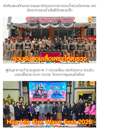
หัวหินสอนทักษะเยาวชนเอาตัวรอดจากการจมน้ำช่วงปิดเทอม ลด
อัตราการจมน้ำเสียชีวิตของเด็ก
ผู้บัญชาการตำรวจภูธรภาค 7 ตรวจเยี่ยม สภ.ห้วยยาง ร่วมรับ
มอบเสื้อเกราะจาก กต.ตร. โครงการชุมชนยั่งยืนฯ