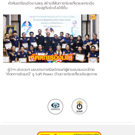
หัวหินเตรียมจัดงานพลุ สร้างสีสันการท่องเที่ยวและกระตุ้น
เศรษฐกิจช่วงโลว์ซีซั่น
ผู้ว่าฯ ประจวบฯ มอบประกาศนียบัตรแก่ผู้ผ่านอบรมนวดไทย
“หัตถการอิงมณี” ชู Soft Power ด้านการท่องเที่ยวเชิงสุขภาพ