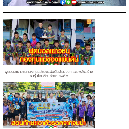
ฟุตบอลเยาวชนกองทุนแม่ของแผ่นดินประจวบฯ รวมพลังสร้าง
คนรุ่นใหม่ต้านภัยยาเสพติด