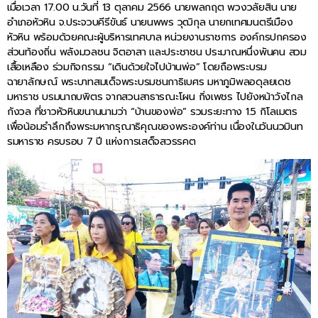
เมื่อเวลา 17.00 น.วันที่ 13 ตุลาคม 2566 นายพลกฤต พวงวลัยสิน นาย
อำเภอหัวหิน จ.ประจวบคีรีขันธ์ นายนพพร วุฒิกุล นายกเทศมนตรีเมือง
หัวหิน พร้อมด้วยคณะผู้บริหารเทศบาล หน่วยงานราชการ องค์กรปกครอง
ส่วนท้องถิ่น พลังมวลชน จิตอาสา และประชาชน ประมาณหนึ่งพันคน สวม
เสื้อเหลือง ร่วมกิจกรรม “เดินด้วยใจไปบ้านพ่อ” โดยถือพระบรม
ฉายาลักษณ์ พระบาทสมเด็จพระบรมชนกาธิเบศร มหาภูมิพลอดุลยเดช
มหาราช บรมนาถบพิตร จากสวนสาธารณะโผน กิ่งเพชร ไปยังหน้าวังไกล
กังวล ที่ชาวหัวหินขนานนามว่า “บ้านของพ่อ” รวมระยะทาง 1.5 กิโลเมตร
เพื่อน้อมรำลึกถึงพระมหากรุณาธิคุณของพระองค์ท่าน เนื่องในวันนวมินท
รมหาราช ครบรอบ 7 ปี แห่งการเสด็จสวรรคต