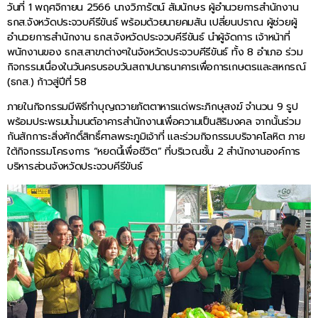
วันที่ 1 พฤศจิกายน 2566 นางวิภารัตน์ สัมนักษร ผู้อำนวยการสำนักงาน
ธกส.จังหวัดประจวบคีรีขันธ์ พร้อมด้วยนายคมสัน เปลี่ยนปราณ ผู้ช่วยผู้
อำนวยการสำนักงาน ธกส.จังหวัดประจวบคีรีขันธ์ นำผู้จัดการ เจ้าหน้าที่
พนักงานของ ธกส.สาขาต่างๆในจังหวัดประจวบคีรีขันธ์ ทั้ง 8 อำเภอ ร่วม
กิจกรรมเนื่องในวันครบรอบวันสถาปนาธนาคารเพื่อการเกษตรและสหกรณ์
(ธกส.) ก้าวสู่ปีที่ 58
ภายในกิจกรรมมีพิธีทำบุญถวายภัตตาหารแด่พระภิกษุสงฆ์ จำนวน 9 รูป
พร้อมประพรมน้ำมนต์อาคารสำนักงานเพื่อความเป็นสิริมงคล จากนั้นร่วม
กันสักการะสิ่งศักดิ์สิทธิ์ศาลพระภูมิเจ้าที่ และร่วมกิจกรรมบริจาคโลหิต ภาย
ใต้กิจกรรมโครงการ “หยดนี้เพื่อชีวิต” ที่บริเวณชั้น 2 สำนักงานองค์การ
บริหารส่วนจังหวัดประจวบคีรีขันธ์