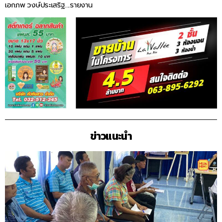
เอกภพ วงษ์ประเสริฐ….รายงาน
ข่าวแนะนำ