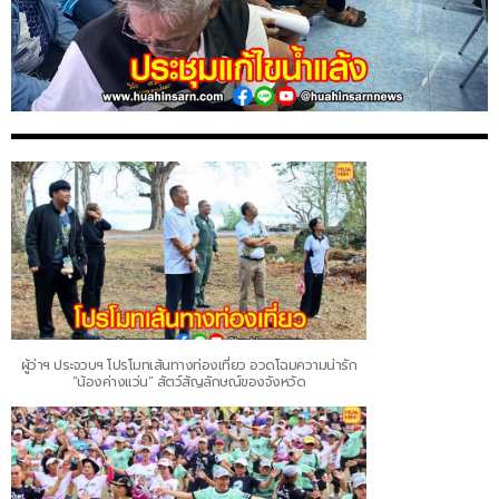
ผู้ว่าฯ ประจวบฯ โปรโมทเส้นทางท่องเที่ยว อวดโฉมความน่ารัก
“น้องค่างแว่น” สัตว์สัญลักษณ์ของจังหวัด