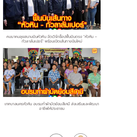
คมนาคมลุยสนามบินหัวหิน จัดเวิร์กช็อปฟื้นบินตรง “หัวหิน –
กัวลาลัมเปอร์” พร้อมเปิดเส้นทางบินใหม่
เทศบาลนครหัวหิน อบรมทำผ้ามัดย้อมสีเคมี ส่งเสริมและพัฒนา
อาชีพให้ประชาชน