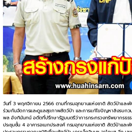
วันที่ 3 พฤศจิกายน 2566 ตามที่กรมอุทยานแห่งชาติ สัตว์ป่าและพันธุ
ร่วมกันจัดการและดูแลสุขภาพสัตว์ป่า และการแก้ไขปัญหาลิงรบกวน
พล อังกินันทน์ อดีตที่ปรึกษารัฐมนตรีว่าการกระทรวงทรัพยากรธรรม
ประชุมชั้น 4 อาคารอเนกประสงค์ กรมอุทยานแห่งชาติ สัตว์ป่าและพันธุ
ประธานกรรมการมูลนิธิเพื่อนสัตว์ป่า นายเอ็ดวินนุช จาโคบุส วีค เลขา