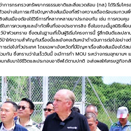
ว่าการกระทรวงทรัพยากรธรรมชาติและสิ่งแวดล้อม (ทส.) ได้ริเริ่มโคร
ดตัวอย่างในการแก้ไขปัญหาลิงล้นเมืองที่สร้างความเดือดร้อนรบกวนพี่
ลิงล้นเมืองต้องใช้วิธีการที่หลากหลายมาประกอบกัน เช่น การควบคุม
นการควบคุมและจำกัดพื้นที่ของประชากรลิง ซึ่งในขณะนี้มูลนิธิเพื่อน
ป่าห้วยทราย ซึ่งตนในฐานะที่เป็นผู้ริเริ่มโครงการนี้ รู้สึกยินดีและปลา
ตว์ป่าให้ความสำคัญกับเรื่องนี้และยังคงเดินหน้าดำเนินการต่อไปอย่างต
รงการต่อไปทั่วประเทศ โดยเฉพาะจังหวัดที่มีปัญหาเรื่องลิงล้นเมืองได้ส
กัน ซึ่งทราบว่าในเร็ววันนี้ จะมีการทำ MOU ระหว่างกรมอุทยานฯ แ
ะชาชนกลับมาใช้ชีวิตและประกอบอาชีพได้ตามปกติ จะส่งผลให้เศรษฐกิจกล