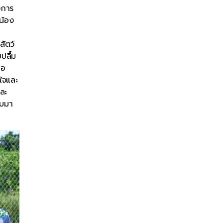
งการ
น้อง
สัตว์
บปลื้ม
่อ
นใจและ
ละ
ับมา