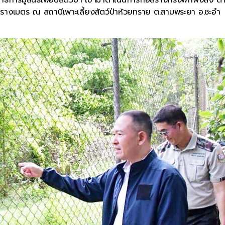
ารางเมตร ณ สถานีเพาะเลี้ยงสัตว์ป่าห้วยทราย ต.สามพระยา อ.ชะอำ