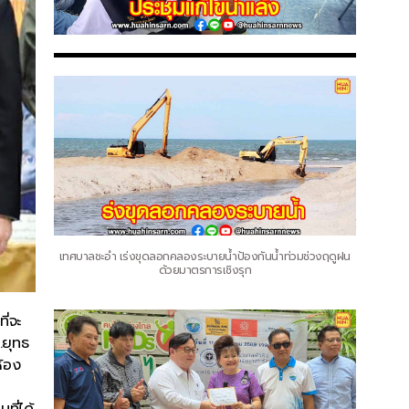
เทศบาลชะอำ เร่งขุดลอกคลองระบายน้ำป้องกันน้ำท่วมช่วงฤดูฝน
ด้วยมาตรการเชิงรุก
ี่จะ
.ยุทธ
ห้อง
ที่ได้