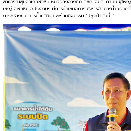
สาธารณสุขอำเภอหัวหิน หน่วยจงอางศึก ตชด. อบต. กำนัน ผู้ใหญ่บ้าน
ใหญ่ อ.หัวหิน จ.ประจวบฯ มีการนำเสนอการบริหารจัดการน้ำอย่างยั
การสร้างธนาคารน้ำใต้ดิน และร่วมกิจกรรม “ปลูกป่าต้นน้ำ”