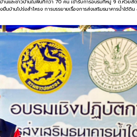
และชาวบ้านในพื้นที่กว่า 70 คน เข้ารับการอบรมที่หมู่ 9 ต.ห้วยสัต
่งยืนบ้านโปร่งสำโหรง การบรรยายเรื่องการส่งเสริมธนาคารน้ำใต้ดิน 