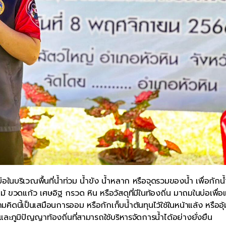
่อในบริเวณพื้นที่น้ำท่วม น้ำขัง น้ำหลาก หรือจุดรวมของน้ำ เพื่อกักน้ำ
ม้ ขวดแก้ว เศษอิฐ กรวด หิน หรือวัสดุที่มีในท้องถิ่น มาถมในบ่อเพื่อแ
มคิดนี้เป็นเสมือนการออม หรือกักเก็บน้ำต้นทุนไว้ใช้ในหน้าแล้ง หรืออุ้
ภูมิปัญญาท้องถิ่นที่สามารถใช้บริหารจัดการน้ำได้อย่างยั่งยืน