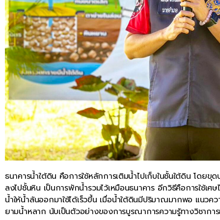
ธนาคารน้ำใต้ดิน คือการใช้หลักการเติมน้ำไปเก็บในชั้นใต้ดิน โดยขุดบ
ลงไปชั้นหิน เป็นการพักน้ำรวมไว้เหมือนธนาคาร อีกวิธีคือการใช้เศษไ
น้ำให้น้ำล้นออกมาใช้ได้เร็วขึ้น เมื่อน้ำใต้ดินมีปริมาณมากพอ แนวควา
ยามน้ำหลาก นับเป็นตัวอย่างของการบูรณาการความรู้ทางวิชาการและ