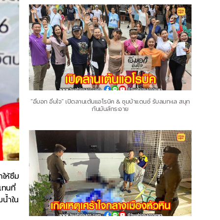
“อิ่มอก อิ่มใจ” เปิดลานเต้นแอโรบิค & ซุมบ้าแดนซ์ รับลมทะเล สนุก
กันมันส์กระจาย
ให้ซึม
ทนที่
มน้ำใน