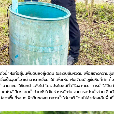
้ำฝนที่อยู่บนพื้นดินลงสู่ใต้ดิน ในระดับชั้นผิวดิน เพื่อสร้างความชุ่มชื
เป็นจุดที่เจาะน้ำบาดาลขึ้นมาใช้ เพื่อให้น้ำฝนเติมเข้าสู่ชั้นหินที่กักเก็บ
ำบาดาลมาใช้ในหน้าแล้งได้ โดยประโยชน์ที่ได้รับจากธนาคารน้ำใต้ดิน 
ริเวณใกล้เคียง ลดน้ำท่วมขังได้ในช่วงหน้าฝน สามารถกักน้ำส่วนเกินด
์จากพื้นที่รอบๆ ผิวดินของธนาคารน้ำได้ปกติ โดยไม่จำต้องเสียพื้นที่เ