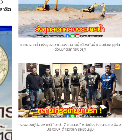
ว์
สาธิต
เทศบาลชะอำ เร่งขุดลอกคลองระบายน้ำป้องกันน้ำท่วมช่วงฤดูฝน
ด้วยมาตรการเชิงรุก
รวบสองผู้ต้องหาคดี “ยาบ้า 7 กระสอบ” หลังซิ่งเก๋งชนกลางเมือง
ประจวบฯ ตำรวจแกะรอยจนมุม