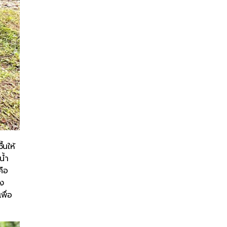
้นให้
น้ำ
คือ
ัง
พื่อ