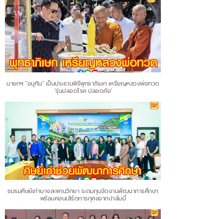
นายกฯ “อนุทิน” เป็นประธานพิธีพุทธาภิเษก เหรียญหลวงพ่อทวด
‘รุ่นปลอดโรค ปลอดภัย’
ชมรมศิษย์เก่าบางสะพานวิทยา ระดมทุนจัดงานพัฒนาการศึกษา
พร้อมคอนเสิร์ตการกุศลจากปาล์มมี่