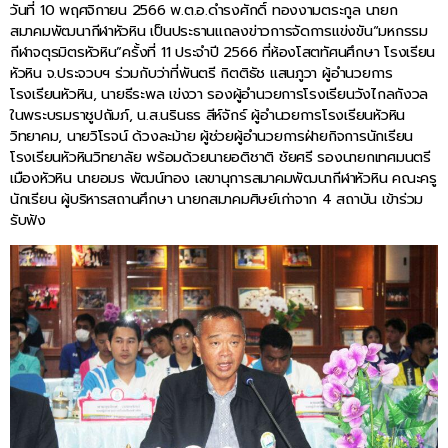
วันที่ 10 พฤศจิกายน 2566 พ.ต.อ.ดำรงศักดิ์ ทองงามตระกูล นายก
สมาคมพัฒนากีฬาหัวหิน เป็นประธานแถลงข่าวการจัดการแข่งขัน“มหกรรม
กีฬาจตุรมิตรหัวหิน”ครั้งที่ 11 ประจำปี 2566 ที่ห้องโสตทัศนศึกษา โรงเรียน
หัวหิน จ.ประจวบฯ ร่วมกับว่าที่พันตรี กิตติธัช แสนภูวา ผู้อำนวยการ
โรงเรียนหัวหิน, นายธีระพล เข่งวา รองผู้อำนวยการโรงเรียนวังไกลกังวล
ในพระบรมราชูปถัมภ์, น.ส.นรินธร สีห์จักร์ ผู้อำนวยการโรงเรียนหัวหิน
วิทยาคม, นายวิโรจน์ ด้วงละม้าย ผู้ช่วยผู้อำนวยการฝ่ายกิจการนักเรียน
โรงเรียนหัวหินวิทยาลัย พร้อมด้วยนายอติชาติ ชัยศรี รองนายกเทศมนตรี
เมืองหัวหิน นายอมร พัฒน์ทอง เลขานุการสมาคมพัฒนากีฬาหัวหิน คณะครู
นักเรียน ผู้บริหารสถานศึกษา นายกสมาคมศิษย์เก่าจาก 4 สถาบัน เข้าร่วม
รับฟัง