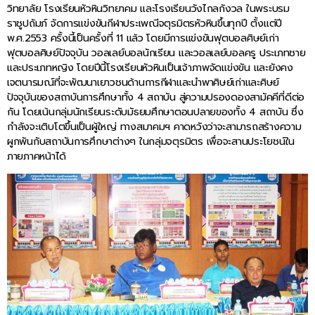
วิทยาลัย โรงเรียนหัวหินวิทยาคม และโรงเรียนวังไกลกังวล ในพระบรม
ราชูปถัมภ์ จัดการแข่งขันกีฬาประเพณีจตุรมิตรหัวหินขึ้นทุกปี ตั้งแต่ปี
พ.ศ.2553 ครั้งนี้เป็นครั้งที่ 11 แล้ว โดยมีการแข่งขันฟุตบอลศิษย์เก่า
ฟุตบอลศิษย์ปัจจุบัน วอลเลย์บอลนักเรียน และวอลเลย์บอลครู ประเภทชาย
และประเภทหญิง โดยปีนี้โรงเรียนหัวหินเป็นเจ้าภาพจัดแข่งขัน และยังคง
เจตนารมณ์ที่จะพัฒนาเยาวชนด้านการกีฬาและนำพาศิษย์เก่าและศิษย์
ปัจจุบันของสถาบันการศึกษาทั้ง 4 สถาบัน สู่ความปรองดองสามัคคีที่ดีต่อ
กัน โดยเน้นกลุ่มนักเรียนระดับมัธยมศึกษาตอนปลายของทั้ง 4 สถาบัน ซึ่ง
กำลังจะเติบโตขึ้นเป็นผู้ใหญ่ ทางสมาคมฯ คาดหวังว่าจะสามารถสร้างความ
ผูกพันกับสถาบันการศึกษาต่างๆ ในกลุ่มจตุรมิตร เพื่อจะสานประโยชน์ใน
ภายภาคหน้าได้