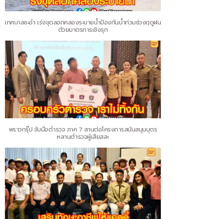
เทศบาลชะอำ เร่งขุดลอกคลองระบายน้ำป้องกันน้ำท่วมช่วงฤดูฝน
ด้วยมาตรการเชิงรุก
พราวกรุ๊ป จับมือตำรวจ ภาค 7 สานต่อโครงการสนับสนุนบุตร
หลานตำรวจผู้เสียสละ