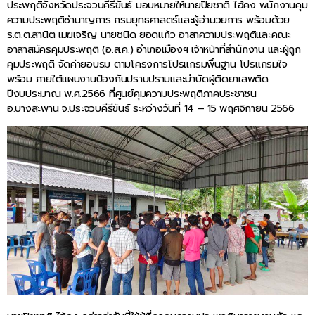
ประพฤติจังหวัดประจวบคีรีขันธ์ มอบหมายให้นายปิยชาติ ไฮ้คง พนักงานคุม
ความประพฤติชำนาญการ กรมยุทธศาสตร์และผู้อำนวยการ พร้อมด้วย
ร.ต.ต.สานิต เมฆเจริญ นายชนิด ยอดแก้ว อาสาความประพฤติและคณะ
อาสาสมัครคุมประพฤติ (อ.ส.ค.) อำเภอเมืองฯ เจ้าหน้าที่สำนักงาน และผู้ถูก
คุมประพฤติ จัดค่ายอบรม ตามโครงการโปรแกรมพื้นฐาน โปรแกรมใจ
พร้อม ภายใต้แผนงานป้องกันปราบปรามและบำบัดผู้ติดยาเสพติด
ปีงบประมาณ พ.ศ.2566 ที่ศูนย์คุมความประพฤติภาคประชาชน
อ.บางสะพาน จ.ประจวบคีรีขันธ์ ระหว่างวันที่ 14 – 15 พฤศจิกายน 2566