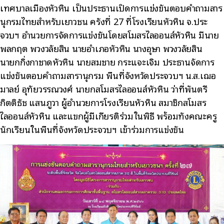
เทศบาลเมืองหัวหิน เป็นประธานเปิดการแข่งขันตอบคำถามสาร
นุกรมไทยสำหรับเยาวชน ครั้งที่ 27 ที่โรงเรียนหัวหิน จ.ประ
จวบฯ อำนวยการจัดการแข่งขันโดยสโมสรไลออนส์หัวหิน มีนาย
พลกฤต พวงวลัยสิน นายอำเภอหัวหิน นางอุษา พวงวลัยสิน
นายกกิ่งกาชาดหัวหิน นายสมชาย กระแจะเจิม ประธานจัดการ
แข่งขันตอบคำถามสารานุกรม พื้นที่จังหวัดประจวบฯ น.ส.เฌอ
มาลย์ อุทัยวรรณวงศ์ นายกสโมสรไลออนส์หัวหิน ว่าที่พันตรี
กิตติธัช แสนภูวา ผู้อำนวยการโรงเรียนหัวหิน สมาชิกสโมสร
ไลออนส์หัวหิน และแขกผู้มีเกียรติร่วมในพิธี พร้อมทั้งคณะครู
นักเรียนในพื้นที่จังหวัดประจวบฯ เข้าร่วมการแข่งขัน