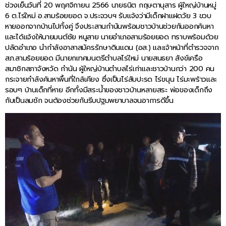
ช่วงเย็นวันที่ 20 พฤศจิกายน 2566 นายธนิต กฤษตานุสาร ผู้ใหญ่บ้านหมู่
6 ต.ไร่ใหม่ อ.สามร้อยยอด จ.ประจวบฯ รับแจ้งว่ามีเด็กฝาแฝดวัย 3 ขวบ
หายออกจากบ้านไปทั้งคู่ จึงประสานกำนันพร้อมชาวบ้านช่วยกันออกค้นหา
และได้แจ้งให้นายมนต์ชัย หนูสาย นายอำเภอสามร้อยยอด ทราบพร้อมด้วย
ปลัดอำเภอ นำกำลังอาสาสมัครรักษาดินแดน (อส.) และเจ้าหน้าที่ตำรวจจาก
สภ.สามร้อยยอด มีนายกเทศมนตรีตำบลไร่ใหม่ นายสนธยา สังข์เครือ
สมาชิกสภาจังหวัด กำนัน ผู้ใหญ่บ้านตำบลไร่เก่าและชาวบ้านกว่า 200 คน
กระจายกำลังค้นหาพื้นที่ใกล้เคียง ซึ่งเป็นไร่สับปะรด ไร่ขนุน ไร่มะพร้าวและ
รอบๆ บ้านเด็กที่หาย อีกทั้งมีสระน้ำของชาวบ้านหลายสระ พ่อของเด็กถึง
กับเป็นลมชัก จนต้องช่วยกันรีบปฐมพยาบาลจนอาการดีขึ้น