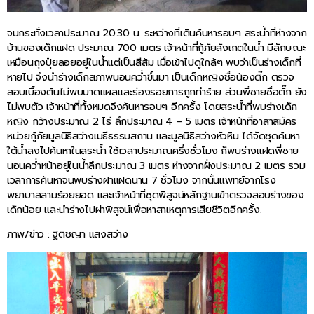
จนกระทั่งเวลาประมาณ 20.30 น. ระหว่างที่เดินค้นหารอบๆ สระน้ำที่ห่างจาก
บ้านของเด็กแฝด ประมาณ 700 เมตร เจ้าหน้าที่กู้ภัยสังเกตในน้ำ มีลักษณะ
เหมือนถุงปุ๋ยลอยอยู่ในน้ำแต่เป็นสีส้ม เมื่อเข้าไปดูใกล้ๆ พบว่าเป็นร่างเด็กที่
หายไป จึงนำร่างเด็กสภาพนอนคว่ำขึ้นมา เป็นเด็กหญิงชื่อน้องติ๊ก ตรวจ
สอบเบื้องต้นไม่พบบาดแผลและร่องรอยการถูกทำร้าย ส่วนพี่ชายชื่อตั๊ก ยัง
ไม่พบตัว เจ้าหน้าที่ทั้งหมดจึงค้นหารอบๆ อีกครั้ง โดยสระน้ำที่พบร่างเด็ก
หญิง กว้างประมาณ 2 ไร่ ลึกประมาณ 4 – 5 เมตร เจ้าหน้าที่อาสาสมัคร
หน่วยกู้ภัยมูลนิธิสว่างเมธีธรรมสถาน และมูลนิธิสว่างหัวหิน ได้จัดชุดค้นหา
ใต้น้ำลงไปค้นหาในสระน้ำ ใช้เวลาประมาณครึ่งชั่วโมง ก็พบร่างแฝดพี่ชาย
นอนคว่ำหน้าอยู่ในน้ำลึกประมาณ 3 เมตร ห่างจากฝั่งประมาณ 2 เมตร รวม
เวลาการค้นหาจนพบร่างฝาแฝดนาน 7 ชั่วโมง จากนั้นแพทย์จากโรง
พยาบาลสามร้อยยอด และเจ้าหน้าที่ชุดพิสูจน์หลักฐานเข้าตรวจสอบร่างของ
เด็กน้อย และนำร่างไปผ่าพิสูจน์เพื่อหาสาเหตุการเสียชีวิตอีกครั้ง.
ภาพ/ข่าว : ฐิติชญา แสงสว่าง