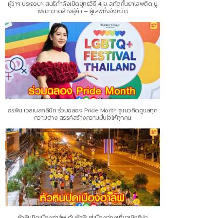
ผู้ว่าฯ ประจวบฯ สนธิกำลังเปิดยุทธวิธี 4 ย. สกัดกั้นยาเสพติด ปู
พรมกวาดล้างผู้ค้า – ผู้เสพทั้งจังหวัด
อรพิน เวลเนสคลินิก ร่วมฉลอง Pride Month ชูแนวคิดดูแลทุก
ความต่าง สรรค์สร้างความมั่นใจให้ทุกคน
หัวหินปิดเมืองฮาล์ฟ ดันหัวหินสู่เมืองท่องเที่ยวเชิงกีฬา