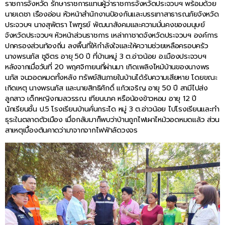
ราชการจังหวัด รักษาราชการแทนผู้ว่าราชการจังหวัดประจวบฯ พร้อมด้วย
นายเดชา เรืองอ่อน หัวหน้าสำนักงานป้องกันและบรรเทาสาธารณภัยจังหวัด
ประจวบฯ นางสุพัตรา ไพฑูรย์ พัฒนาสังคมและความมั่นคงของมนุษย์
จังหวัดประจวบฯ หัวหน้าส่วนราชการ เหล่ากาชาดจังหวัดประจวบฯ องค์การ
ปกครองส่วนท้องถิ่น ลงพื้นที่ให้กำลังใจและให้ความช่วยเหลือครอบครัว
นางพรนภัส ชูจิตร อายุ 50 ปี ที่บ้านหมู่ 3 ต.อ่าวน้อย อ.เมืองประจวบฯ
หลังจากเมื่อวันที่ 20 พฤศจิกายนที่ผ่านมา เกิดเพลิงไหม้บ้านของนางพร
นภัส จนวอดหมดทั้งหลัง ทรัพย์สินภายในบ้านได้รับความเสียหาย โดยขณะ
เกิดเหตุ นางพรนภัส และนายสิทธิศักดิ์ แก้วเจริญ อายุ 50 ปี สามีไปส่ง
ลูกสาว เด็กหญิงกมลวรรณ เทียนนาค หรือน้องข้าวหอม อายุ 12 ปี
นักเรียนชั้น ป.5 โรงเรียนบ้านคั่นกระได หมู่ 3 ต.อ่าวน้อย ไปโรงเรียนและทำ
ธุระในตลาดตัวเมือง เมื่อกลับมาก็พบว่าบ้านถูกไฟเผาไหม้วอดหมดแล้ว ส่วน
สาเหตุเบื้องต้นคาดว่ามาจากจากไฟฟ้าลัดวงจร