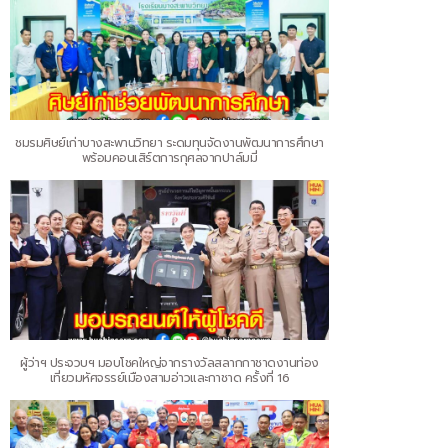
ชมรมศิษย์เก่าบางสะพานวิทยา ระดมทุนจัดงานพัฒนาการศึกษา
พร้อมคอนเสิร์ตการกุศลจากปาล์มมี่
ผู้ว่าฯ ประจวบฯ มอบโชคใหญ่จากรางวัลสลากกาชาดงานท่อง
เที่ยวมหัศจรรย์เมืองสามอ่าวและกาชาด ครั้งที่ 16