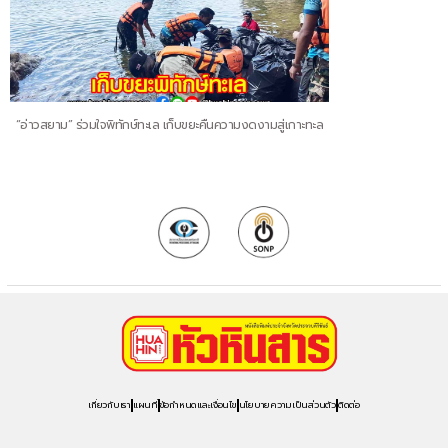
“อ่าวสยาม” ร่วมใจพิทักษ์ทะเล เก็บขยะคืนความงดงามสู่เกาะทะล
เกี่ยวกับเรา
แผนที่
ข้อกำหนดและเงื่อนไข
นโยบายความเป็นส่วนตัว
ติดต่อ