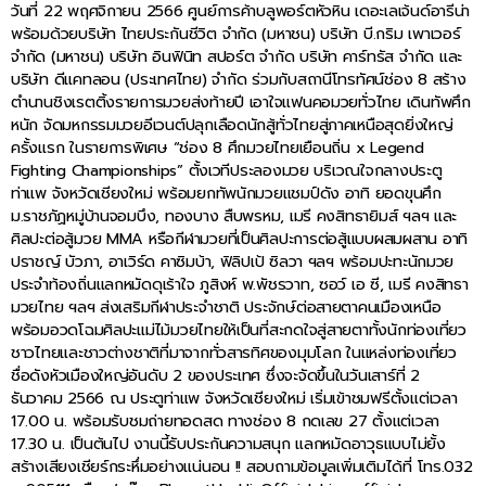
วันที่ 22 พฤศจิกายน 2566 ศูนย์การค้าบลูพอร์ตหัวหิน เดอะเลเจ้นด์อารีน่า
พร้อมด้วยบริษัท ไทยประกันชีวิต จำกัด (มหาชน) บริษัท บี.กริม เพาเวอร์
จำกัด (มหาชน) บริษัท อินฟินิท สปอร์ต จำกัด บริษัท คาร์ทรัส จำกัด และ
บริษัท ดีแคทลอน (ประเทศไทย) จำกัด ร่วมกับสถานีโทรทัศน์ช่อง 8 สร้าง
ตำนานชิงเรตติ้งรายการมวยส่งท้ายปี เอาใจแฟนคอมวยทั่วไทย เดินทัพศึก
หนัก จัดมหกรรมมวยอีเวนต์ปลุกเลือดนักสู้ทั่วไทยสู่ภาคเหนือสุดยิ่งใหญ่
ครั้งแรก ในรายการพิเศษ “ช่อง 8 ศึกมวยไทยเยือนถิ่น x Legend
Fighting Championships” ตั้งเวทีประลองมวย บริเวณใจกลางประตู
ท่าแพ จังหวัดเชียงใหม่ พร้อมยกทัพนักมวยแชมป์ดัง อาทิ ยอดขุนศึก
ม.ราชภัฏหมู่บ้านจอมบึง, ทองบาง สืบพรหม, เมรี คงสิทธายิมส์ ฯลฯ และ
ศิลปะต่อสู้มวย MMA หรือกีฬามวยที่เป็นศิลปะการต่อสู้แบบผสมผสาน อาทิ
ปราชญ์ บัวภา, อาเวิร์ด คาซิมบ้า, ฟิลิปเป้ ซิลวา ฯลฯ พร้อมปะทะนักมวย
ประจำท้องถิ่นแลกหมัดดุเร้าใจ ภูสิงห์ พ.พัชรวาท, ซอว์ เอ ซี, เมรี คงสิทธา
มวยไทย ฯลฯ ส่งเสริมกีฬาประจำชาติ ประจักษ์ต่อสายตาคนเมืองเหนือ
พร้อมอวดโฉมศิลปะแม่ไม้มวยไทยให้เป็นที่สะกดใจสู่สายตาทั้งนักท่องเที่ยว
ชาวไทยและชาวต่างชาติที่มาจากทั่วสารทิศของมุมโลก ในแหล่งท่องเที่ยว
ชื่อดังหัวเมืองใหญ่อันดับ 2 ของประเทศ ซึ่งจะจัดขึ้นในวันเสาร์ที่ 2
ธันวาคม 2566 ณ ประตูท่าแพ จังหวัดเชียงใหม่ เริ่มเข้าชมฟรีตั้งแต่เวลา
17.00 น. พร้อมรับชมถ่ายทอดสด ทางช่อง 8 กดเลข 27 ตั้งแต่เวลา
17.30 น. เป็นต้นไป งานนี้รับประกันความสนุก แลกหมัดอาวุธแบบไม่ยั้ง
สร้างเสียงเชียร์กระหึ่มอย่างแน่นอน !! สอบถามข้อมูลเพิ่มเติมได้ที่ โทร.032