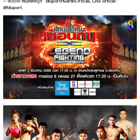
– 905111 หรือเฟซบุ๊ก : BluportHuaHinOfficial, Line official :
@bluport.