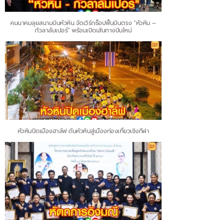
คมนาคมลุยสนามบินหัวหิน จัดเวิร์กช็อปฟื้นบินตรง “หัวหิน –
กัวลาลัมเปอร์” พร้อมเปิดเส้นทางบินใหม่
หัวหินปิดเมืองฮาล์ฟ ดันหัวหินสู่เมืองท่องเที่ยวเชิงกีฬา